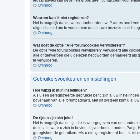
legaal advies kan geven en is ook geen contactpunt voor enige j
Omhoog
Waarom kan ik niet registeren?
Het is mogelijk dat de websitebeheerder uw IP-adres heeft ve
uitgeschakeld om te voorkomen dat nieuwe bezoekers zich regi
Omhoog
Wat doet de optie “Alle forumcookies verwijderen”?
De optie “Alle forumcookies verwijderen” verwijderd alle cookie
alle onderwerpen die u gelezen hebt worden gemarkeerd als ge
te verwijderen.
Omhoog
Gebruikersvoorkeuren en instellingen
Hoe wijzig ik mijn instellingen?
Als u een geregistreerde gebruiker bent, zijn al uw instellin
bovenaan van alle forumpagina’s. Met dit systeem kunt u al uw 
Omhoog
De tijden zijn niet juist!
Het is mogelijk dat de tijd die is weergegeven van een andere t
de locatie waar u zich in bevindt, bijvoorbeeld Londen, Parijs,
geregistreerde gebruikers. Als u niet geregistreerd bent, is dit e
Omhoog