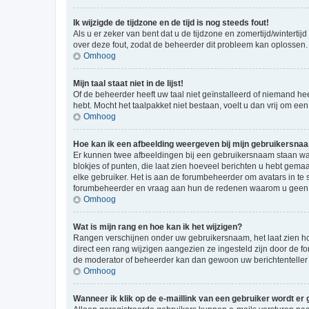
Ik wijzigde de tijdzone en de tijd is nog steeds fout!
Als u er zeker van bent dat u de tijdzone en zomertijd/wintertij
over deze fout, zodat de beheerder dit probleem kan oplossen.
Omhoog
Mijn taal staat niet in de lijst!
Of de beheerder heeft uw taal niet geïnstalleerd of niemand he
hebt. Mocht het taalpakket niet bestaan, voelt u dan vrij om e
Omhoog
Hoe kan ik een afbeelding weergeven bij mijn gebruikersna
Er kunnen twee afbeeldingen bij een gebruikersnaam staan wann
blokjes of punten, die laat zien hoeveel berichten u hebt gemaa
elke gebruiker. Het is aan de forumbeheerder om avatars in te
forumbeheerder en vraag aan hun de redenen waarom u geen a
Omhoog
Wat is mijn rang en hoe kan ik het wijzigen?
Rangen verschijnen onder uw gebruikersnaam, het laat zien hoe
direct een rang wijzigen aangezien ze ingesteld zijn door de f
de moderator of beheerder kan dan gewoon uw berichtenteller
Omhoog
Wanneer ik klik op de e-maillink van een gebruiker wordt er