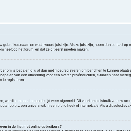
w gebruikersnaam en wachtwoord juist zijn. Als ze juist zijn, neem dan contact op
m heeft op het forum, en dat ze dit eerst moeten maken.
rder om te bepalen of u al dan niet moet registreren om berichten te kunnen plaatse
het bepalen van een afbeelding voor een avatar, privéberichten, e-mailen naar med
 te registreren.
en, wordt u na een bepaalde tijd weer afgemeld. Dit voorkomt misbruik van uw accou
ter op b.v. een universiteit, in een bibliotheek of internetcafé. Als u dit selectiev
en in de lijst met online gebruikers?