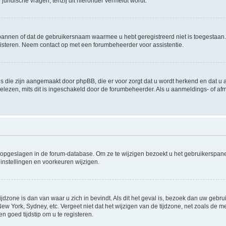
uridische vragen, tenzij dit hieronder vermeldt wordt.
rbannen of dat de gebruikersnaam waarmee u hebt geregistreerd niet is toegestaan
steren. Neem contact op met een forumbeheerder voor assistentie.
s die zijn aangemaakt door phpBB, die er voor zorgt dat u wordt herkend en dat u a
lezen, mits dit is ingeschakeld door de forumbeheerder. Als u aanmeldings- of a
gen opgeslagen in de forum-database. Om ze te wijzigen bezoekt u het gebruikersp
instellingen en voorkeuren wijzigen.
ijdzone is dan van waar u zich in bevindt. Als dit het geval is, bezoek dan uw geb
 New York, Sydney, etc. Vergeet niet dat het wijzigen van de tijdzone, net zoals de
en goed tijdstip om u te registeren.