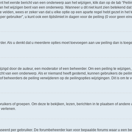
t het eerste bericht van een onderwerp aan het wijzigen, klik dan op de tab “Pei
an het wijzigen bent van een onderwerp. Wanneer u dit niet kunt zien betekend dat 
te velden, wees er zeker van dat u elke optie op een aparte regel hebt gezet in het t
gebruiker”, u kunt ook een tijdslimiet in dagen voor de peiling (0 voor geen einde)
eerder. Als u denkt dat u meerdere opties moet toevoegen aan uw peiling dan is to
igd door de auteur, een moderator of een beheerder. Om een peiling te wijzigen, kl
richt van een onderwerp. Als er niemand heeft gestemd, kunnen gebruikers de peiling
f beheerders de peiling verwijderen op de peilingopties wijzigingen. Dit is om t
ers of groepen. Om deze te bekijken, lezen, berichten in te plaatsen of andere a
 verlenen.
aseerd per gebruiker. De forumbeheerder kan voor bepaalde forums waar u een ber