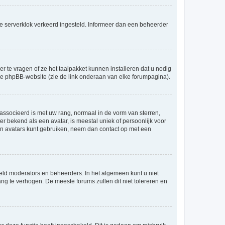
an de serverklok verkeerd ingesteld. Informeer dan een beheerder
r te vragen of ze het taalpakket kunnen installeren dat u nodig
 de phpBB-website (zie de link onderaan van elke forumpagina).
ssocieerd is met uw rang, normaal in de vorm van sterren,
er bekend als een avatar, is meestal uniek of persoonlijk voor
en avatars kunt gebruiken, neem dan contact op met een
eld moderators en beheerders. In het algemeen kunt u niet
ng te verhogen. De meeste forums zullen dit niet tolereren en