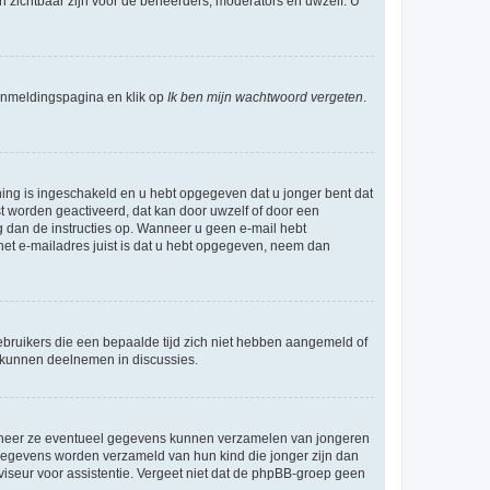
en zichtbaar zijn voor de beheerders, moderators en uwzelf. U
nmeldingspagina en klik op
Ik ben mijn wachtwoord vergeten
.
ning is ingeschakeld en u hebt opgegeven dat u jonger bent dat
st worden geactiveerd, dat kan door uwzelf of door een
 dan de instructies op. Wanneer u geen e-mail hebt
 het e-mailadres juist is dat u hebt opgegeven, neem dan
bruikers die een bepaalde tijd zich niet hebben aangemeld of
e kunnen deelnemen in discussies.
wanneer ze eventueel gegevens kunnen verzamelen van jongeren
 gegevens worden verzameld van hun kind die jonger zijn dan
dviseur voor assistentie. Vergeet niet dat de phpBB-groep geen