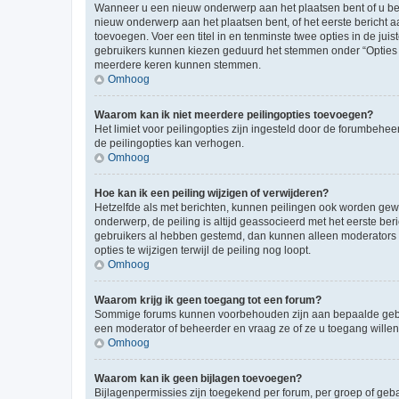
Wanneer u een nieuw onderwerp aan het plaatsen bent of u ben
nieuw onderwerp aan het plaatsen bent, of het eerste bericht a
toevoegen. Voer een titel in en tenminste twee opties in de juis
gebruikers kunnen kiezen geduurd het stemmen onder “Opties per 
meerdere keren kunnen stemmen.
Omhoog
Waarom kan ik niet meerdere peilingopties toevoegen?
Het limiet voor peilingopties zijn ingesteld door de forumbeh
de peilingopties kan verhogen.
Omhoog
Hoe kan ik een peiling wijzigen of verwijderen?
Hetzelfde als met berichten, kunnen peilingen ook worden gewijz
onderwerp, de peiling is altijd geassocieerd met het eerste be
gebruikers al hebben gestemd, dan kunnen alleen moderators o
opties te wijzigen terwijl de peiling nog loopt.
Omhoog
Waarom krijg ik geen toegang tot een forum?
Sommige forums kunnen voorbehouden zijn aan bepaalde gebruik
een moderator of beheerder en vraag ze of ze u toegang willen
Omhoog
Waarom kan ik geen bijlagen toevoegen?
Bijlagenpermissies zijn toegekend per forum, per groep of geb