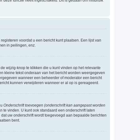
r deze functie heeft ingeschakeld. Dit is gedaan om misbruik
egisteren voordat u een bericht kunt plaatsen. Een lijst van
en in peilingen, enz.
de wijzig-knop te klikken die u kunt vinden op het relevante
r een kleine tekst onderaan van het bericht worden weergegeven
n weergegeven wanneer een beheerder of moderator een bericht
bericht kunnen verwijderen wanneer er al op is gereageerd.
 u
Onderschrift toevoegen (onderschrift kan aangepast worden
 te vinden. U kunt ook standaard een onderschrift laten
n dat uw onderschrift wordt toegevoegd aan bepaalde berichten
aatsen bent.