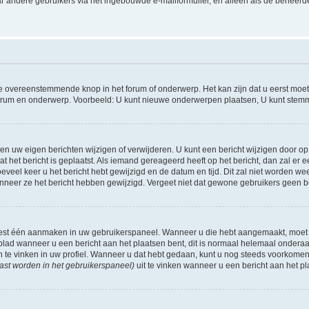
r andere gebruikers via het ingebouwde e-mailformulier, en alleen als de beheerde
 overeenstemmende knop in het forum of onderwerp. Het kan zijn dat u eerst moet r
forum en onderwerp. Voorbeeld: U kunt nieuwe onderwerpen plaatsen, U kunt stemm
n uw eigen berichten wijzigen of verwijderen. U kunt een bericht wijzigen door op 
at het bericht is geplaatst. Als iemand gereageerd heeft op het bericht, dan zal e
hoeveel keer u het bericht hebt gewijzigd en de datum en tijd. Dit zal niet worde
wanneer ze het bericht hebben gewijzigd. Vergeet niet dat gewone gebruikers geen 
 eest één aanmaken in uw gebruikerspaneel. Wanneer u die hebt aangemaakt, moet
ad wanneer u een bericht aan het plaatsen bent, dit is normaal helemaal onderaan
n te vinken in uw profiel. Wanneer u dat hebt gedaan, kunt u nog steeds voorkome
ast worden in het gebruikerspaneel)
uit te vinken wanneer u een bericht aan het pl