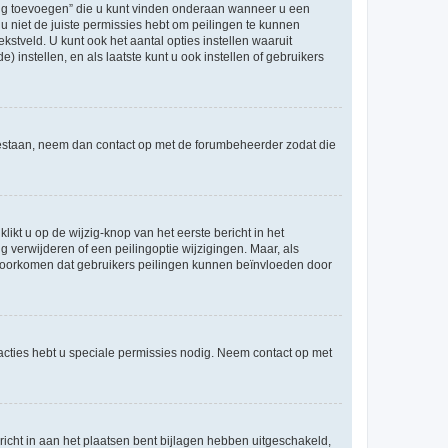
ling toevoegen” die u kunt vinden onderaan wanneer u een
u niet de juiste permissies hebt om peilingen te kunnen
ekstveld. U kunt ook het aantal opties instellen waaruit
 instellen, en als laatste kunt u ook instellen of gebruikers
egestaan, neem dan contact op met de forumbeheerder zodat die
ikt u op de wijzig-knop van het eerste bericht in het
 verwijderen of een peilingoptie wijzigingen. Maar, als
e voorkomen dat gebruikers peilingen kunnen beïnvloeden door
cties hebt u speciale permissies nodig. Neem contact op met
icht in aan het plaatsen bent bijlagen hebben uitgeschakeld,