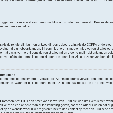
tie
Mijn onlinestatus verbergen
vinden. Schakel deze optie in met
Ja
en u zult alle
ruggehaald, kan er wel een nieuw wachtwoord worden aangemaakt. Bezoek de aa
d weer kunnen aanmelden.
n. Als deze juist zijn kunnen er twee dingen gebeurd zijn. Als de COPPA-ondersteu
en opvolgen die u hebt ontvangen. Bij sommige forums moeten nieuwe registraties eer
atie was vermeld tijdens de registratie. Indien u een e-mail hebt ontvangen volg
geven of dat de e-mail is opgepikt door een spamfilter. Als u er zeker van bent dat
 aanmelden?
enen heeft gedeactiveerd of verwijderd. Sommige forums verwijderen periodiek ge
verkleinen. Wanneer dit is gebeurd, moet u zich opnieuw registeren om opnieuw t
 Protection Act”. Dit is een Amerikaanse wet van 1998 die websites verplichten 
ftelijke of op een andere manier toestemming geven, zodat de ouders weten dat er
 u of op de website waar u wilt registeren neem dan contact op met een juridische a