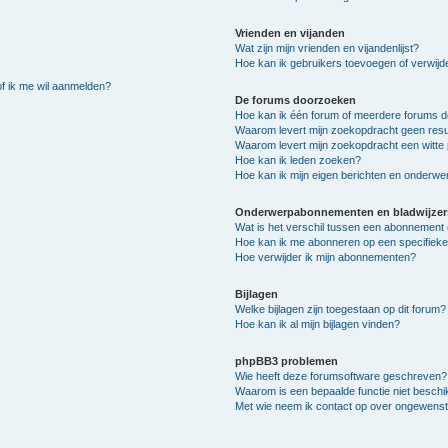
Vrienden en vijanden
Wat zijn mijn vrienden en vijandenlijst?
Hoe kan ik gebruikers toevoegen of verwijder
of ik me wil aanmelden?
De forums doorzoeken
Hoe kan ik één forum of meerdere forums 
Waarom levert mijn zoekopdracht geen resu
Waarom levert mijn zoekopdracht een witte 
Hoe kan ik leden zoeken?
Hoe kan ik mijn eigen berichten en onderw
Onderwerpabonnementen en bladwijzer
Wat is het verschil tussen een abonnement 
Hoe kan ik me abonneren op een specifiek
Hoe verwijder ik mijn abonnementen?
Bijlagen
Welke bijlagen zijn toegestaan op dit forum?
Hoe kan ik al mijn bijlagen vinden?
phpBB3 problemen
Wie heeft deze forumsoftware geschreven?
Waarom is een bepaalde functie niet besch
Met wie neem ik contact op over ongewenste 