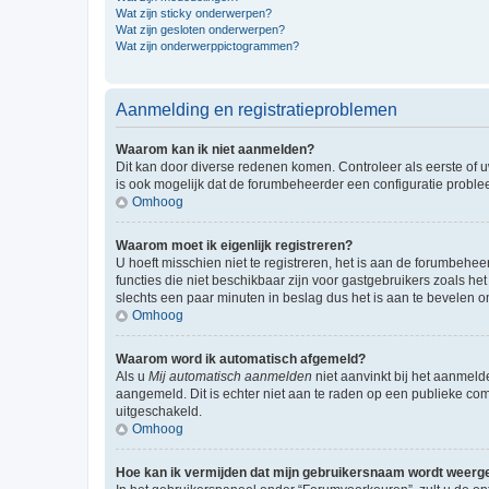
Wat zijn sticky onderwerpen?
Wat zijn gesloten onderwerpen?
Wat zijn onderwerppictogrammen?
Aanmelding en registratieproblemen
Waarom kan ik niet aanmelden?
Dit kan door diverse redenen komen. Controleer als eerste of u
is ook mogelijk dat de forumbeheerder een configuratie problee
Omhoog
Waarom moet ik eigenlijk registreren?
U hoeft misschien niet te registreren, het is aan de forumbehee
functies die niet beschikbaar zijn voor gastgebruikers zoals 
slechts een paar minuten in beslag dus het is aan te bevelen om
Omhoog
Waarom word ik automatisch afgemeld?
Als u
Mij automatisch aanmelden
niet aanvinkt bij het aanmeld
aangemeld. Dit is echter niet aan te raden op een publieke compu
uitgeschakeld.
Omhoog
Hoe kan ik vermijden dat mijn gebruikersnaam wordt weergev