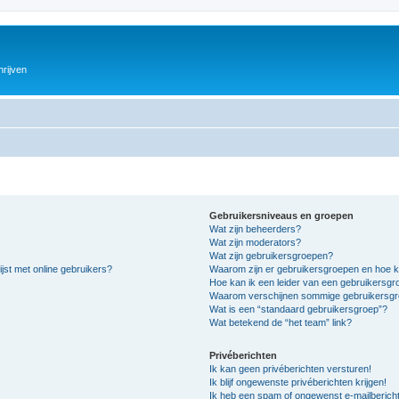
hrijven
Gebruikersniveaus en groepen
Wat zijn beheerders?
Wat zijn moderators?
Wat zijn gebruikersgroepen?
jst met online gebruikers?
Waarom zijn er gebruikersgroepen en hoe k
Hoe kan ik een leider van een gebruikersg
Waarom verschijnen sommige gebruikersgro
Wat is een “standaard gebruikersgroep”?
Wat betekend de “het team” link?
Privéberichten
Ik kan geen privéberichten versturen!
Ik blijf ongewenste privéberichten krijgen!
Ik heb een spam of ongewenst e-mailberich