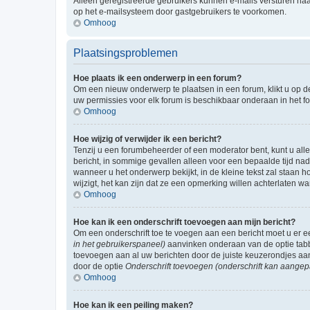
Alleen geregistreerde gebruikers kunnen e-mails versturen naa
op het e-mailsysteem door gastgebruikers te voorkomen.
Omhoog
Plaatsingsproblemen
Hoe plaats ik een onderwerp in een forum?
Om een nieuw onderwerp te plaatsen in een forum, klikt u op de
uw permissies voor elk forum is beschikbaar onderaan in het 
Omhoog
Hoe wijzig of verwijder ik een bericht?
Tenzij u een forumbeheerder of een moderator bent, kunt u allee
bericht, in sommige gevallen alleen voor een bepaalde tijd nad
wanneer u het onderwerp bekijkt, in de kleine tekst zal staan 
wijzigt, het kan zijn dat ze een opmerking willen achterlaten 
Omhoog
Hoe kan ik een onderschrift toevoegen aan mijn bericht?
Om een onderschrift toe te voegen aan een bericht moet u er
in het gebruikerspaneel)
aanvinken onderaan van de optie tabbl
toevoegen aan al uw berichten door de juiste keuzerondjes aa
door de optie
Onderschrift toevoegen (onderschrift kan aangep
Omhoog
Hoe kan ik een peiling maken?