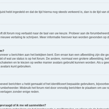
d juist hebt ingesteld en dat de tijd hierna nog steeds verkeerd is, dan is de tijd v
eft dit forum nog vertaald naar de taal van uw keuze. Probeer aan de forumbeheerde
en nieuwe vertaling te schrijven. Meer informatie hierover kan worden gevonden op
am?
eer u berichten aan het bekijken bent. Een ervan kan een afbeelding zijn die gea
kt of wat uw status is op het forum. De andere, normaal een grotere afbeelding, bet
 schakelen en te kiezen op welke manier avatars gebruikt kunnen worden. Als u ge
vatars kunt gebruiken.
veel berichten u hebt gemaakt of het identificeert bepaalde gebruikers, bijvoorbe
orumbeheerder. Misbruik het forum niet door onnodig berichten te plaatsen om uw ra
 verlagen zonder enige reden.
 gevraagd of ik me wil aanmelden?