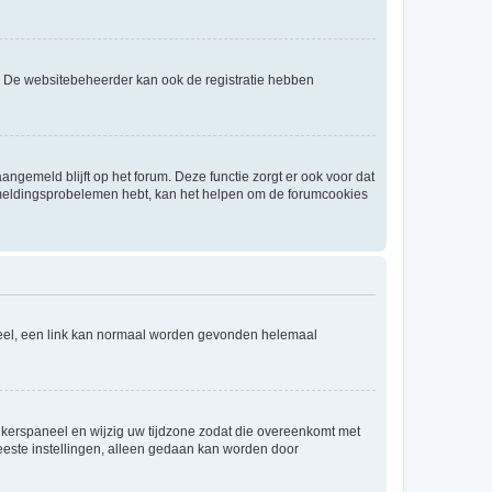
. De websitebeheerder kan ook de registratie hebben
angemeld blijft op het forum. Deze functie zorgt er ook voor dat
fmeldingsprobelemen hebt, kan het helpen om de forumcookies
aneel, een link kan normaal worden gevonden helemaal
ruikerspaneel en wijzig uw tijdzone zodat die overeenkomt met
 meeste instellingen, alleen gedaan kan worden door