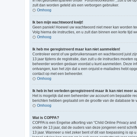
In het gebruikerspaneel onder “Forumvoorkeuren”, zult u de op
zult dan worden geteld als een verborgen gebruiker.
Omhoog
Ik ben mijn wachtwoord kwijt!
Geen paniek! Hoewel uw wachtwoord niet meer kan worden te
Volg hierna de instructies, en u zult dan binnen een korte tij
Omhoog
Ik heb me geregistreerd maar kan niet aanmelden!
Controleer eerst of uw gebruikersnaam en wachtwoord juist zij
13 jaar tijdens de registratie, dan zult u de instructies moet
beheerder worden gedaan voordat u kunt aanmelden. Deze inform
ontvangen, kan het zijn dat u een onjuist e-mailadres hebt opge
contact op met een beheerder.
Omhoog
Ik heb in het verleden geregistreerd maar ik kan niet meer
Het is mogelijk dat een beheerder uw account om bepaalde red
berichten hebben geplaatst om de grootte van de database te 
Omhoog
Wat is COPPA?
COPPA is een Engelse afkorting van “Child Online Privacy and
onder de 13 jaar, dat de ouders van deze jongeren eerst schri
13 jaar. Wanneer u niet zeker bent of dit van toepassing is op