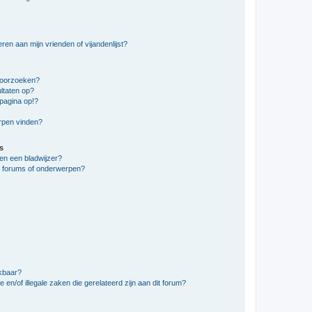
en aan mijn vrienden of vijandenlijst?
doorzoeken?
ltaten op?
pagina op!?
erpen vinden?
s
en een bladwijzer?
e forums of onderwerpen?
ikbaar?
en/of illegale zaken die gerelateerd zijn aan dit forum?