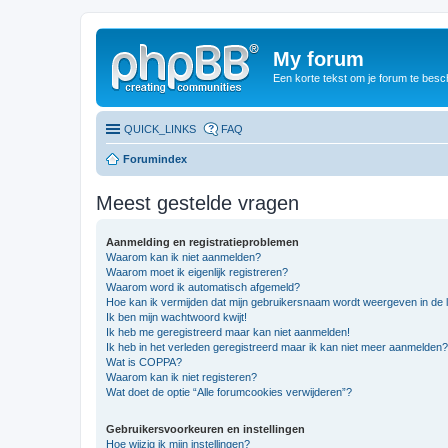
My forum
Een korte tekst om je forum te besc
QUICK_LINKS
FAQ
Forumindex
Meest gestelde vragen
Aanmelding en registratieproblemen
Waarom kan ik niet aanmelden?
Waarom moet ik eigenlijk registreren?
Waarom word ik automatisch afgemeld?
Hoe kan ik vermijden dat mijn gebruikersnaam wordt weergeven in de li
Ik ben mijn wachtwoord kwijt!
Ik heb me geregistreerd maar kan niet aanmelden!
Ik heb in het verleden geregistreerd maar ik kan niet meer aanmelden?
Wat is COPPA?
Waarom kan ik niet registeren?
Wat doet de optie “Alle forumcookies verwijderen”?
Gebruikersvoorkeuren en instellingen
Hoe wijzig ik mijn instellingen?