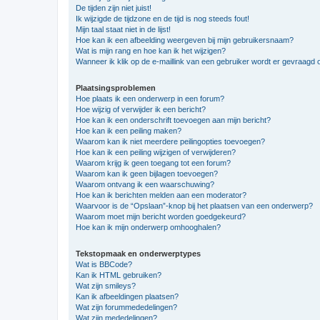
De tijden zijn niet juist!
Ik wijzigde de tijdzone en de tijd is nog steeds fout!
Mijn taal staat niet in de lijst!
Hoe kan ik een afbeelding weergeven bij mijn gebruikersnaam?
Wat is mijn rang en hoe kan ik het wijzigen?
Wanneer ik klik op de e-maillink van een gebruiker wordt er gevraagd 
Plaatsingsproblemen
Hoe plaats ik een onderwerp in een forum?
Hoe wijzig of verwijder ik een bericht?
Hoe kan ik een onderschrift toevoegen aan mijn bericht?
Hoe kan ik een peiling maken?
Waarom kan ik niet meerdere peilingopties toevoegen?
Hoe kan ik een peiling wijzigen of verwijderen?
Waarom krijg ik geen toegang tot een forum?
Waarom kan ik geen bijlagen toevoegen?
Waarom ontvang ik een waarschuwing?
Hoe kan ik berichten melden aan een moderator?
Waarvoor is de “Opslaan”-knop bij het plaatsen van een onderwerp?
Waarom moet mijn bericht worden goedgekeurd?
Hoe kan ik mijn onderwerp omhooghalen?
Tekstopmaak en onderwerptypes
Wat is BBCode?
Kan ik HTML gebruiken?
Wat zijn smileys?
Kan ik afbeeldingen plaatsen?
Wat zijn forummededelingen?
Wat zijn mededelingen?