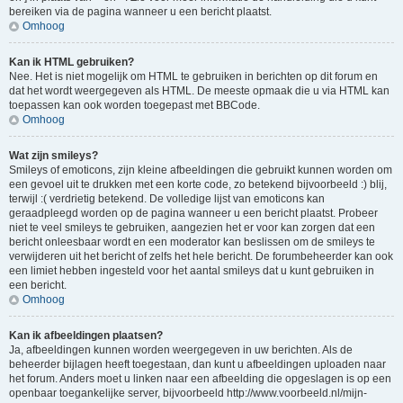
bereiken via de pagina wanneer u een bericht plaatst.
Omhoog
Kan ik HTML gebruiken?
Nee. Het is niet mogelijk om HTML te gebruiken in berichten op dit forum en
dat het wordt weergegeven als HTML. De meeste opmaak die u via HTML kan
toepassen kan ook worden toegepast met BBCode.
Omhoog
Wat zijn smileys?
Smileys of emoticons, zijn kleine afbeeldingen die gebruikt kunnen worden om
een gevoel uit te drukken met een korte code, zo betekend bijvoorbeeld :) blij,
terwijl :( verdrietig betekend. De volledige lijst van emoticons kan
geraadpleegd worden op de pagina wanneer u een bericht plaatst. Probeer
niet te veel smileys te gebruiken, aangezien het er voor kan zorgen dat een
bericht onleesbaar wordt en een moderator kan beslissen om de smileys te
verwijderen uit het bericht of zelfs het hele bericht. De forumbeheerder kan ook
een limiet hebben ingesteld voor het aantal smileys dat u kunt gebruiken in
een bericht.
Omhoog
Kan ik afbeeldingen plaatsen?
Ja, afbeeldingen kunnen worden weergegeven in uw berichten. Als de
beheerder bijlagen heeft toegestaan, dan kunt u afbeeldingen uploaden naar
het forum. Anders moet u linken naar een afbeelding die opgeslagen is op een
openbaar toegankelijke server, bijvoorbeeld http://www.voorbeeld.nl/mijn-