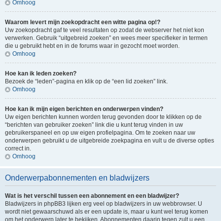
Omhoog
Waarom levert mijn zoekopdracht een witte pagina op!?
Uw zoekopdracht gaf te veel resultaten op zodat de webserver het niet kon
verwerken. Gebruik “uitgebreid zoeken” en wees meer specifieker in termen
die u gebruikt hebt en in de forums waar in gezocht moet worden.
Omhoog
Hoe kan ik leden zoeken?
Bezoek de “leden”-pagina en klik op de “een lid zoeken” link.
Omhoog
Hoe kan ik mijn eigen berichten en onderwerpen vinden?
Uw eigen berichten kunnen worden terug gevonden door te klikken op de
“berichten van gebruiker zoeken” link die u kunt terug vinden in uw
gebruikerspaneel en op uw eigen profielpagina. Om te zoeken naar uw
onderwerpen gebruikt u de uitgebreide zoekpagina en vult u de diverse opties
correct in.
Omhoog
Onderwerpabonnementen en bladwijzers
Wat is het verschil tussen een abonnement en een bladwijzer?
Bladwijzers in phpBB3 lijken erg veel op bladwijzers in uw webbrowser. U
wordt niet gewaarschuwd als er een update is, maar u kunt wel terug komen
om het onderwerp later te bekijken. Abonnementen daarin tegen zult u een