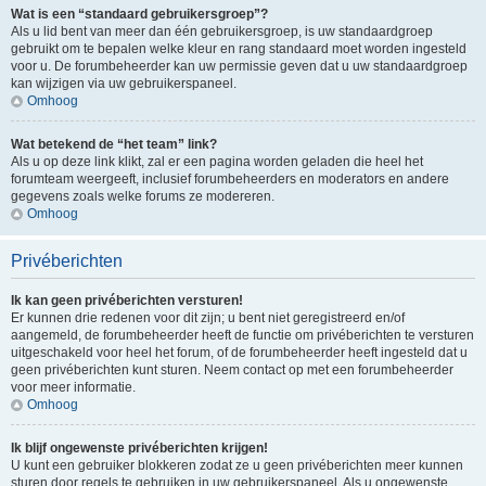
Wat is een “standaard gebruikersgroep”?
Als u lid bent van meer dan één gebruikersgroep, is uw standaardgroep
gebruikt om te bepalen welke kleur en rang standaard moet worden ingesteld
voor u. De forumbeheerder kan uw permissie geven dat u uw standaardgroep
kan wijzigen via uw gebruikerspaneel.
Omhoog
Wat betekend de “het team” link?
Als u op deze link klikt, zal er een pagina worden geladen die heel het
forumteam weergeeft, inclusief forumbeheerders en moderators en andere
gegevens zoals welke forums ze modereren.
Omhoog
Privéberichten
Ik kan geen privéberichten versturen!
Er kunnen drie redenen voor dit zijn; u bent niet geregistreerd en/of
aangemeld, de forumbeheerder heeft de functie om privéberichten te versturen
uitgeschakeld voor heel het forum, of de forumbeheerder heeft ingesteld dat u
geen privéberichten kunt sturen. Neem contact op met een forumbeheerder
voor meer informatie.
Omhoog
Ik blijf ongewenste privéberichten krijgen!
U kunt een gebruiker blokkeren zodat ze u geen privéberichten meer kunnen
sturen door regels te gebruiken in uw gebruikerspaneel. Als u ongewenste