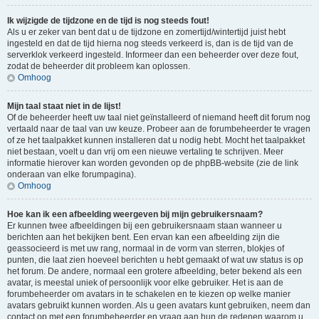
Ik wijzigde de tijdzone en de tijd is nog steeds fout!
Als u er zeker van bent dat u de tijdzone en zomertijd/wintertijd juist hebt
ingesteld en dat de tijd hierna nog steeds verkeerd is, dan is de tijd van de
serverklok verkeerd ingesteld. Informeer dan een beheerder over deze fout,
zodat de beheerder dit probleem kan oplossen.
Omhoog
Mijn taal staat niet in de lijst!
Of de beheerder heeft uw taal niet geïnstalleerd of niemand heeft dit forum nog
vertaald naar de taal van uw keuze. Probeer aan de forumbeheerder te vragen
of ze het taalpakket kunnen installeren dat u nodig hebt. Mocht het taalpakket
niet bestaan, voelt u dan vrij om een nieuwe vertaling te schrijven. Meer
informatie hierover kan worden gevonden op de phpBB-website (zie de link
onderaan van elke forumpagina).
Omhoog
Hoe kan ik een afbeelding weergeven bij mijn gebruikersnaam?
Er kunnen twee afbeeldingen bij een gebruikersnaam staan wanneer u
berichten aan het bekijken bent. Een ervan kan een afbeelding zijn die
geassocieerd is met uw rang, normaal in de vorm van sterren, blokjes of
punten, die laat zien hoeveel berichten u hebt gemaakt of wat uw status is op
het forum. De andere, normaal een grotere afbeelding, beter bekend als een
avatar, is meestal uniek of persoonlijk voor elke gebruiker. Het is aan de
forumbeheerder om avatars in te schakelen en te kiezen op welke manier
avatars gebruikt kunnen worden. Als u geen avatars kunt gebruiken, neem dan
contact op met een forumbeheerder en vraag aan hun de redenen waarom u