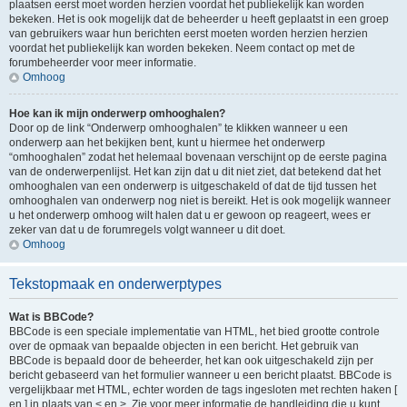
plaatsen eerst moet worden herzien voordat het publiekelijk kan worden
bekeken. Het is ook mogelijk dat de beheerder u heeft geplaatst in een groep
van gebruikers waar hun berichten eerst moeten worden herzien herzien
voordat het publiekelijk kan worden bekeken. Neem contact op met de
forumbeheerder voor meer informatie.
Omhoog
Hoe kan ik mijn onderwerp omhooghalen?
Door op de link “Onderwerp omhooghalen” te klikken wanneer u een
onderwerp aan het bekijken bent, kunt u hiermee het onderwerp
“omhooghalen” zodat het helemaal bovenaan verschijnt op de eerste pagina
van de onderwerpenlijst. Het kan zijn dat u dit niet ziet, dat betekend dat het
omhooghalen van een onderwerp is uitgeschakeld of dat de tijd tussen het
omhooghalen van onderwerp nog niet is bereikt. Het is ook mogelijk wanneer
u het onderwerp omhoog wilt halen dat u er gewoon op reageert, wees er
zeker van dat u de forumregels volgt wanneer u dit doet.
Omhoog
Tekstopmaak en onderwerptypes
Wat is BBCode?
BBCode is een speciale implementatie van HTML, het bied grootte controle
over de opmaak van bepaalde objecten in een bericht. Het gebruik van
BBCode is bepaald door de beheerder, het kan ook uitgeschakeld zijn per
bericht gebaseerd van het formulier wanneer u een bericht plaatst. BBCode is
vergelijkbaar met HTML, echter worden de tags ingesloten met rechten haken [
en ] in plaats van < en >. Zie voor meer informatie de handleiding die u kunt