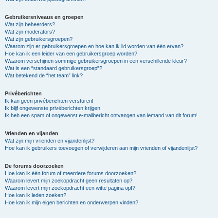
Gebruikersniveaus en groepen
Wat zijn beheerders?
Wat zijn moderators?
Wat zijn gebruikersgroepen?
Waarom zijn er gebruikersgroepen en hoe kan ik lid worden van één ervan?
Hoe kan ik een leider van een gebruikersgroep worden?
Waarom verschijnen sommige gebruikersgroepen in een verschillende kleur?
Wat is een “standaard gebruikersgroep”?
Wat betekend de “het team” link?
Privéberichten
Ik kan geen privéberichten versturen!
Ik blijf ongewenste privéberichten krijgen!
Ik heb een spam of ongewenst e-mailbericht ontvangen van iemand van dit forum!
Vrienden en vijanden
Wat zijn mijn vrienden en vijandenlijst?
Hoe kan ik gebruikers toevoegen of verwijderen aan mijn vrienden of vijandenlijst?
De forums doorzoeken
Hoe kan ik één forum of meerdere forums doorzoeken?
Waarom levert mijn zoekopdracht geen resultaten op?
Waarom levert mijn zoekopdracht een witte pagina op!?
Hoe kan ik leden zoeken?
Hoe kan ik mijn eigen berichten en onderwerpen vinden?