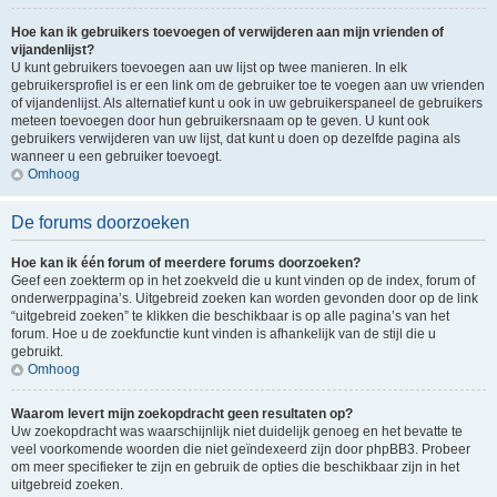
Hoe kan ik gebruikers toevoegen of verwijderen aan mijn vrienden of
vijandenlijst?
U kunt gebruikers toevoegen aan uw lijst op twee manieren. In elk
gebruikersprofiel is er een link om de gebruiker toe te voegen aan uw vrienden
of vijandenlijst. Als alternatief kunt u ook in uw gebruikerspaneel de gebruikers
meteen toevoegen door hun gebruikersnaam op te geven. U kunt ook
gebruikers verwijderen van uw lijst, dat kunt u doen op dezelfde pagina als
wanneer u een gebruiker toevoegt.
Omhoog
De forums doorzoeken
Hoe kan ik één forum of meerdere forums doorzoeken?
Geef een zoekterm op in het zoekveld die u kunt vinden op de index, forum of
onderwerppagina’s. Uitgebreid zoeken kan worden gevonden door op de link
“uitgebreid zoeken” te klikken die beschikbaar is op alle pagina’s van het
forum. Hoe u de zoekfunctie kunt vinden is afhankelijk van de stijl die u
gebruikt.
Omhoog
Waarom levert mijn zoekopdracht geen resultaten op?
Uw zoekopdracht was waarschijnlijk niet duidelijk genoeg en het bevatte te
veel voorkomende woorden die niet geïndexeerd zijn door phpBB3. Probeer
om meer specifieker te zijn en gebruik de opties die beschikbaar zijn in het
uitgebreid zoeken.