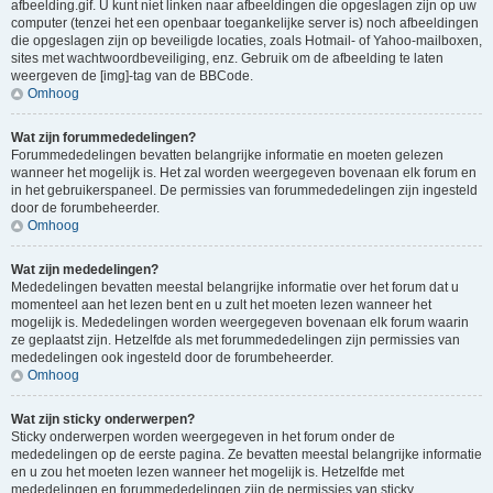
afbeelding.gif. U kunt niet linken naar afbeeldingen die opgeslagen zijn op uw
computer (tenzei het een openbaar toegankelijke server is) noch afbeeldingen
die opgeslagen zijn op beveiligde locaties, zoals Hotmail- of Yahoo-mailboxen,
sites met wachtwoordbeveiliging, enz. Gebruik om de afbeelding te laten
weergeven de [img]-tag van de BBCode.
Omhoog
Wat zijn forummededelingen?
Forummededelingen bevatten belangrijke informatie en moeten gelezen
wanneer het mogelijk is. Het zal worden weergegeven bovenaan elk forum en
in het gebruikerspaneel. De permissies van forummededelingen zijn ingesteld
door de forumbeheerder.
Omhoog
Wat zijn mededelingen?
Mededelingen bevatten meestal belangrijke informatie over het forum dat u
momenteel aan het lezen bent en u zult het moeten lezen wanneer het
mogelijk is. Mededelingen worden weergegeven bovenaan elk forum waarin
ze geplaatst zijn. Hetzelfde als met forummededelingen zijn permissies van
mededelingen ook ingesteld door de forumbeheerder.
Omhoog
Wat zijn sticky onderwerpen?
Sticky onderwerpen worden weergegeven in het forum onder de
mededelingen op de eerste pagina. Ze bevatten meestal belangrijke informatie
en u zou het moeten lezen wanneer het mogelijk is. Hetzelfde met
mededelingen en forummededelingen zijn de permissies van sticky