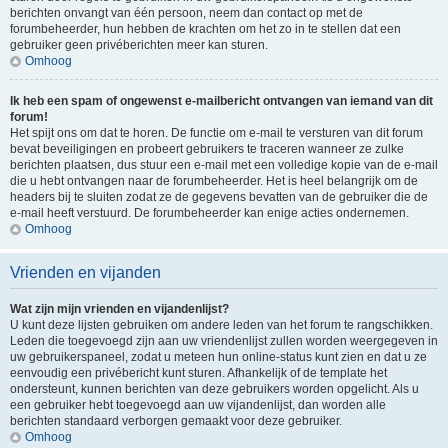
berichten onvangt van één persoon, neem dan contact op met de
forumbeheerder, hun hebben de krachten om het zo in te stellen dat een
gebruiker geen privéberichten meer kan sturen.
Omhoog
Ik heb een spam of ongewenst e-mailbericht ontvangen van iemand van dit
forum!
Het spijt ons om dat te horen. De functie om e-mail te versturen van dit forum
bevat beveiligingen en probeert gebruikers te traceren wanneer ze zulke
berichten plaatsen, dus stuur een e-mail met een volledige kopie van de e-mail
die u hebt ontvangen naar de forumbeheerder. Het is heel belangrijk om de
headers bij te sluiten zodat ze de gegevens bevatten van de gebruiker die de
e-mail heeft verstuurd. De forumbeheerder kan enige acties ondernemen.
Omhoog
Vrienden en vijanden
Wat zijn mijn vrienden en vijandenlijst?
U kunt deze lijsten gebruiken om andere leden van het forum te rangschikken.
Leden die toegevoegd zijn aan uw vriendenlijst zullen worden weergegeven in
uw gebruikerspaneel, zodat u meteen hun online-status kunt zien en dat u ze
eenvoudig een privébericht kunt sturen. Afhankelijk of de template het
ondersteunt, kunnen berichten van deze gebruikers worden opgelicht. Als u
een gebruiker hebt toegevoegd aan uw vijandenlijst, dan worden alle
berichten standaard verborgen gemaakt voor deze gebruiker.
Omhoog