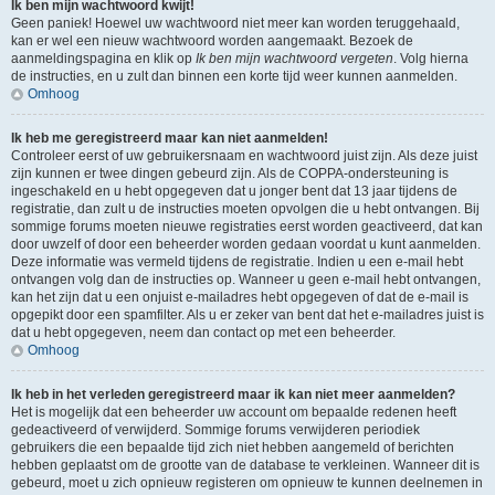
Ik ben mijn wachtwoord kwijt!
Geen paniek! Hoewel uw wachtwoord niet meer kan worden teruggehaald,
kan er wel een nieuw wachtwoord worden aangemaakt. Bezoek de
aanmeldingspagina en klik op
Ik ben mijn wachtwoord vergeten
. Volg hierna
de instructies, en u zult dan binnen een korte tijd weer kunnen aanmelden.
Omhoog
Ik heb me geregistreerd maar kan niet aanmelden!
Controleer eerst of uw gebruikersnaam en wachtwoord juist zijn. Als deze juist
zijn kunnen er twee dingen gebeurd zijn. Als de COPPA-ondersteuning is
ingeschakeld en u hebt opgegeven dat u jonger bent dat 13 jaar tijdens de
registratie, dan zult u de instructies moeten opvolgen die u hebt ontvangen. Bij
sommige forums moeten nieuwe registraties eerst worden geactiveerd, dat kan
door uwzelf of door een beheerder worden gedaan voordat u kunt aanmelden.
Deze informatie was vermeld tijdens de registratie. Indien u een e-mail hebt
ontvangen volg dan de instructies op. Wanneer u geen e-mail hebt ontvangen,
kan het zijn dat u een onjuist e-mailadres hebt opgegeven of dat de e-mail is
opgepikt door een spamfilter. Als u er zeker van bent dat het e-mailadres juist is
dat u hebt opgegeven, neem dan contact op met een beheerder.
Omhoog
Ik heb in het verleden geregistreerd maar ik kan niet meer aanmelden?
Het is mogelijk dat een beheerder uw account om bepaalde redenen heeft
gedeactiveerd of verwijderd. Sommige forums verwijderen periodiek
gebruikers die een bepaalde tijd zich niet hebben aangemeld of berichten
hebben geplaatst om de grootte van de database te verkleinen. Wanneer dit is
gebeurd, moet u zich opnieuw registeren om opnieuw te kunnen deelnemen in