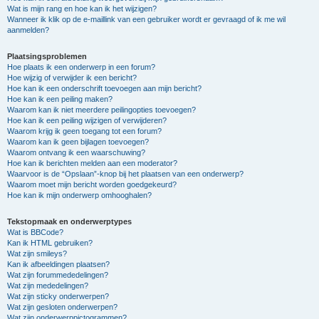
Wat is mijn rang en hoe kan ik het wijzigen?
Wanneer ik klik op de e-maillink van een gebruiker wordt er gevraagd of ik me wil
aanmelden?
Plaatsingsproblemen
Hoe plaats ik een onderwerp in een forum?
Hoe wijzig of verwijder ik een bericht?
Hoe kan ik een onderschrift toevoegen aan mijn bericht?
Hoe kan ik een peiling maken?
Waarom kan ik niet meerdere peilingopties toevoegen?
Hoe kan ik een peiling wijzigen of verwijderen?
Waarom krijg ik geen toegang tot een forum?
Waarom kan ik geen bijlagen toevoegen?
Waarom ontvang ik een waarschuwing?
Hoe kan ik berichten melden aan een moderator?
Waarvoor is de “Opslaan”-knop bij het plaatsen van een onderwerp?
Waarom moet mijn bericht worden goedgekeurd?
Hoe kan ik mijn onderwerp omhooghalen?
Tekstopmaak en onderwerptypes
Wat is BBCode?
Kan ik HTML gebruiken?
Wat zijn smileys?
Kan ik afbeeldingen plaatsen?
Wat zijn forummededelingen?
Wat zijn mededelingen?
Wat zijn sticky onderwerpen?
Wat zijn gesloten onderwerpen?
Wat zijn onderwerppictogrammen?