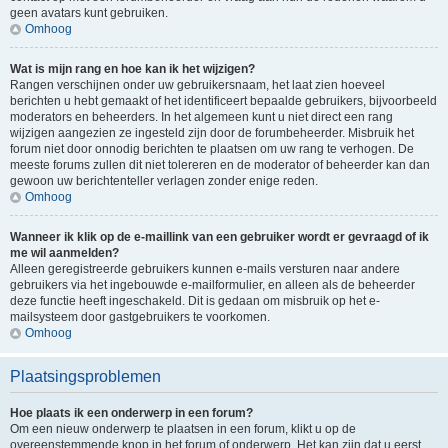
geen avatars kunt gebruiken.
Omhoog
Wat is mijn rang en hoe kan ik het wijzigen?
Rangen verschijnen onder uw gebruikersnaam, het laat zien hoeveel
berichten u hebt gemaakt of het identificeert bepaalde gebruikers, bijvoorbeeld
moderators en beheerders. In het algemeen kunt u niet direct een rang
wijzigen aangezien ze ingesteld zijn door de forumbeheerder. Misbruik het
forum niet door onnodig berichten te plaatsen om uw rang te verhogen. De
meeste forums zullen dit niet tolereren en de moderator of beheerder kan dan
gewoon uw berichtenteller verlagen zonder enige reden.
Omhoog
Wanneer ik klik op de e-maillink van een gebruiker wordt er gevraagd of ik
me wil aanmelden?
Alleen geregistreerde gebruikers kunnen e-mails versturen naar andere
gebruikers via het ingebouwde e-mailformulier, en alleen als de beheerder
deze functie heeft ingeschakeld. Dit is gedaan om misbruik op het e-
mailsysteem door gastgebruikers te voorkomen.
Omhoog
Plaatsingsproblemen
Hoe plaats ik een onderwerp in een forum?
Om een nieuw onderwerp te plaatsen in een forum, klikt u op de
overeenstemmende knop in het forum of onderwerp. Het kan zijn dat u eerst