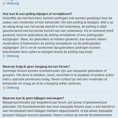
Omhoog
Hoe kan ik een peiling wijzigen of verwijderen?
Hetzelfde als met berichten, kunnen peilingen ook worden gewijzigd door de
auteur, een moderator of een beheerder. Om een peiling te wijzigen, klikt u op
de wijzig-knop van het eerste bericht in het onderwerp, de peiling is altijd
geassocieerd met het eerste bericht van een onderwerp. Als er niemand heeft
gestemd, kunnen gebruikers de peiling verwijderen of een peilingoptie
wijzigingen. Maar, als gebruikers al hebben gestemd, dan kunnen alleen
moderators of beheerders de peiling verwijderen op de peilingopties
wijzigingen. Dit is om te voorkomen dat gebruikers peilingen kunnen
beïnvloeden door opties te wijzigen terwijl de peiling nog loopt.
Omhoog
Waarom krijg ik geen toegang tot een forum?
Sommige forums kunnen voorbehouden zijn aan bepaalde gebruikers of
groepen. Om deze te bekijken, lezen, berichten in te plaatsen of andere acties
hebt u speciale permissies nodig. Neem contact op met een moderator of
beheerder en vraag ze of ze u toegang willen verlenen.
Omhoog
Waarom kan ik geen bijlagen toevoegen?
Bijlagenpermissies zijn toegekend per forum, per groep of gebaseerd per
gebruiker. De forumbeheerder kan voor bepaalde forums waar u een bericht in
aan het plaatsen bent bijlagen hebben uitgeschakeld, of dat alleen bepaalde
groepen bijlagen kunnen plaatsen. Neem contact op met de forumbeheerder