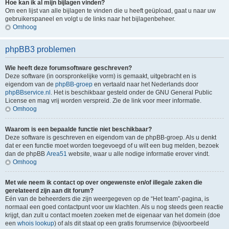
Hoe kan ik al mijn bijlagen vinden?
Om een lijst van alle bijlagen te vinden die u heeft geüpload, gaat u naar uw
gebruikerspaneel en volgt u de links naar het bijlagenbeheer.
Omhoog
phpBB3 problemen
Wie heeft deze forumsoftware geschreven?
Deze software (in oorspronkelijke vorm) is gemaakt, uitgebracht en is
eigendom van de
phpBB-groep
en vertaald naar het Nederlands door
phpBBservice.nl
. Het is beschikbaar gesteld onder de GNU General Public
License en mag vrij worden verspreid. Zie de link voor meer informatie.
Omhoog
Waarom is een bepaalde functie niet beschikbaar?
Deze software is geschreven en eigendom van de phpBB-groep. Als u denkt
dat er een functie moet worden toegevoegd of u wilt een bug melden, bezoek
dan de phpBB
Area51
website, waar u alle nodige informatie erover vindt.
Omhoog
Met wie neem ik contact op over ongewenste en/of illegale zaken die
gerelateerd zijn aan dit forum?
Eén van de beheerders die zijn weergegeven op de “Het team”-pagina, is
normaal een goed contactpunt voor uw klachten. Als u nog steeds geen reactie
krijgt, dan zult u contact moeten zoeken met de eigenaar van het domein (doe
een
whois lookup
) of als dit staat op een gratis forumservice (bijvoorbeeld