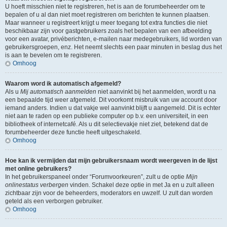
U hoeft misschien niet te registreren, het is aan de forumbeheerder om te
bepalen of u al dan niet moet registreren om berichten te kunnen plaatsen.
Maar wanneer u registreert krijgt u meer toegang tot extra functies die niet
beschikbaar zijn voor gastgebruikers zoals het bepalen van een afbeelding
voor een avatar, privéberichten, e-mailen naar medegebruikers, lid worden van
gebruikersgroepen, enz. Het neemt slechts een paar minuten in beslag dus het
is aan te bevelen om te registreren.
Omhoog
Waarom word ik automatisch afgemeld?
Als u
Mij automatisch aanmelden
niet aanvinkt bij het aanmelden, wordt u na
een bepaalde tijd weer afgemeld. Dit voorkomt misbruik van uw account door
iemand anders. Indien u dat vakje wel aanvinkt blijft u aangemeld. Dit is echter
niet aan te raden op een publieke computer op b.v. een universiteit, in een
bibliotheek of internetcafé. Als u dit selectievakje niet ziet, betekend dat de
forumbeheerder deze functie heeft uitgeschakeld.
Omhoog
Hoe kan ik vermijden dat mijn gebruikersnaam wordt weergeven in de lijst
met online gebruikers?
In het gebruikerspaneel onder “Forumvoorkeuren”, zult u de optie
Mijn
onlinestatus verbergen
vinden. Schakel deze optie in met
Ja
en u zult alleen
zichtbaar zijn voor de beheerders, moderators en uwzelf. U zult dan worden
geteld als een verborgen gebruiker.
Omhoog