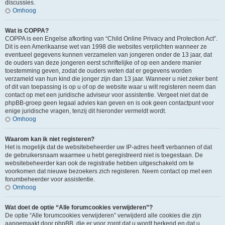
discussies.
Omhoog
Wat is COPPA?
COPPA is een Engelse afkorting van “Child Online Privacy and Protection Act”.
Dit is een Amerikaanse wet van 1998 die websites verplichten wanneer ze
eventueel gegevens kunnen verzamelen van jongeren onder de 13 jaar, dat
de ouders van deze jongeren eerst schriftelijke of op een andere manier
toestemming geven, zodat de ouders weten dat er gegevens worden
verzameld van hun kind die jonger zijn dan 13 jaar. Wanneer u niet zeker bent
of dit van toepassing is op u of op de website waar u wilt registeren neem dan
contact op met een juridische adviseur voor assistentie. Vergeet niet dat de
phpBB-groep geen legaal advies kan geven en is ook geen contactpunt voor
enige juridische vragen, tenzij dit hieronder vermeldt wordt.
Omhoog
Waarom kan ik niet registeren?
Het is mogelijk dat de websitebeheerder uw IP-adres heeft verbannen of dat
de gebruikersnaam waarmee u hebt geregistreerd niet is toegestaan. De
websitebeheerder kan ook de registratie hebben uitgeschakeld om te
voorkomen dat nieuwe bezoekers zich registeren. Neem contact op met een
forumbeheerder voor assistentie.
Omhoog
Wat doet de optie “Alle forumcookies verwijderen”?
De optie “Alle forumcookies verwijderen” verwijderd alle cookies die zijn
aangemaakt door phpBB, die er voor zorgt dat u wordt herkend en dat u