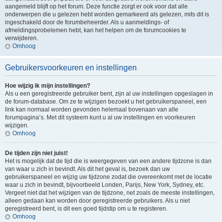
aangemeld blijft op het forum. Deze functie zorgt er ook voor dat alle
onderwerpen die u gelezen hebt worden gemarkeerd als gelezen, mits dit is
ingeschakeld door de forumbeheerder. Als u aanmeldings- of
afmeldingsprobelemen hebt, kan het helpen om de forumcookies te
verwijderen.
Omhoog
Gebruikersvoorkeuren en instellingen
Hoe wijzig ik mijn instellingen?
Als u een geregistreerde gebruiker bent, zijn al uw instellingen opgeslagen in
de forum-database. Om ze te wijzigen bezoekt u het gebruikerspaneel, een
link kan normaal worden gevonden helemaal bovenaan van alle
forumpagina’s. Met dit systeem kunt u al uw instellingen en voorkeuren
wijzigen.
Omhoog
De tijden zijn niet juist!
Het is mogelijk dat de tijd die is weergegeven van een andere tijdzone is dan
van waar u zich in bevindt. Als dit het geval is, bezoek dan uw
gebruikerspaneel en wijzig uw tijdzone zodat die overeenkomt met de locatie
waar u zich in bevindt, bijvoorbeeld Londen, Parijs, New York, Sydney, etc.
Vergeet niet dat het wijzigen van de tijdzone, net zoals de meeste instellingen,
alleen gedaan kan worden door geregistreerde gebruikers. Als u niet
geregistreerd bent, is dit een goed tijdstip om u te registeren.
Omhoog