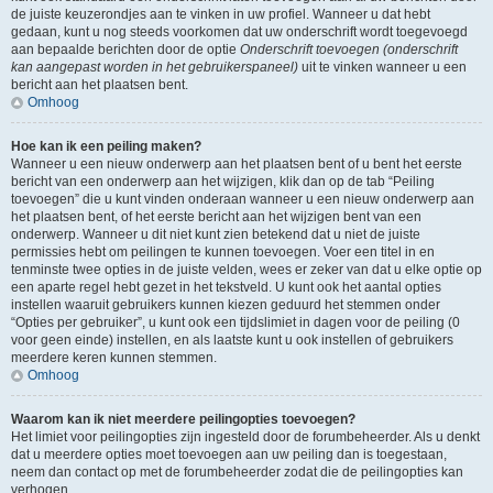
de juiste keuzerondjes aan te vinken in uw profiel. Wanneer u dat hebt
gedaan, kunt u nog steeds voorkomen dat uw onderschrift wordt toegevoegd
aan bepaalde berichten door de optie
Onderschrift toevoegen (onderschrift
kan aangepast worden in het gebruikerspaneel)
uit te vinken wanneer u een
bericht aan het plaatsen bent.
Omhoog
Hoe kan ik een peiling maken?
Wanneer u een nieuw onderwerp aan het plaatsen bent of u bent het eerste
bericht van een onderwerp aan het wijzigen, klik dan op de tab “Peiling
toevoegen” die u kunt vinden onderaan wanneer u een nieuw onderwerp aan
het plaatsen bent, of het eerste bericht aan het wijzigen bent van een
onderwerp. Wanneer u dit niet kunt zien betekend dat u niet de juiste
permissies hebt om peilingen te kunnen toevoegen. Voer een titel in en
tenminste twee opties in de juiste velden, wees er zeker van dat u elke optie op
een aparte regel hebt gezet in het tekstveld. U kunt ook het aantal opties
instellen waaruit gebruikers kunnen kiezen geduurd het stemmen onder
“Opties per gebruiker”, u kunt ook een tijdslimiet in dagen voor de peiling (0
voor geen einde) instellen, en als laatste kunt u ook instellen of gebruikers
meerdere keren kunnen stemmen.
Omhoog
Waarom kan ik niet meerdere peilingopties toevoegen?
Het limiet voor peilingopties zijn ingesteld door de forumbeheerder. Als u denkt
dat u meerdere opties moet toevoegen aan uw peiling dan is toegestaan,
neem dan contact op met de forumbeheerder zodat die de peilingopties kan
verhogen.