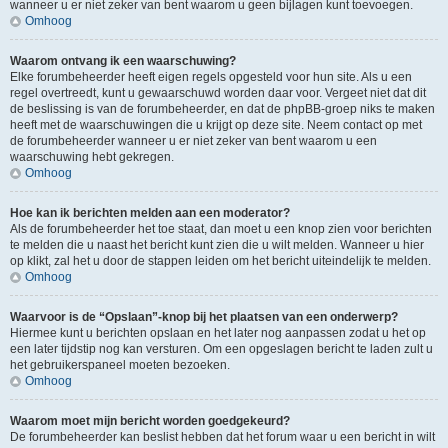
wanneer u er niet zeker van bent waarom u geen bijlagen kunt toevoegen.
Omhoog
Waarom ontvang ik een waarschuwing?
Elke forumbeheerder heeft eigen regels opgesteld voor hun site. Als u een
regel overtreedt, kunt u gewaarschuwd worden daar voor. Vergeet niet dat dit
de beslissing is van de forumbeheerder, en dat de phpBB-groep niks te maken
heeft met de waarschuwingen die u krijgt op deze site. Neem contact op met
de forumbeheerder wanneer u er niet zeker van bent waarom u een
waarschuwing hebt gekregen.
Omhoog
Hoe kan ik berichten melden aan een moderator?
Als de forumbeheerder het toe staat, dan moet u een knop zien voor berichten
te melden die u naast het bericht kunt zien die u wilt melden. Wanneer u hier
op klikt, zal het u door de stappen leiden om het bericht uiteindelijk te melden.
Omhoog
Waarvoor is de “Opslaan”-knop bij het plaatsen van een onderwerp?
Hiermee kunt u berichten opslaan en het later nog aanpassen zodat u het op
een later tijdstip nog kan versturen. Om een opgeslagen bericht te laden zult u
het gebruikerspaneel moeten bezoeken.
Omhoog
Waarom moet mijn bericht worden goedgekeurd?
De forumbeheerder kan beslist hebben dat het forum waar u een bericht in wilt