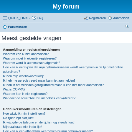
My forum
QUICK_LINKS
FAQ
Registreren
Aanmelden
Forumindex
oe
Meest gestelde vragen
ke
n
Aanmelding en registratieproblemen
Waarom kan ik niet aanmelden?
Waarom moet ik eigenlijk registreren?
Waarom word ik automatisch afgemeld?
Hoe kan ik vermijden dat mijn gebruikersnaam wordt weergeven in de lijst met online
gebruikers?
Ik ben mijn wachtwoord kwijt!
Ik heb me geregistreerd maar kan niet aanmelden!
Ik heb in het verleden geregistreerd maar ik kan niet meer aanmelden?
Wat is COPPA?
Waarom kan ik niet registeren?
Wat doet de optie “Alle forumcookies verwijderen”?
Gebruikersvoorkeuren en instellingen
Hoe wijzig ik mijn instellingen?
De tijden zijn niet juist!
Ik wijzigde de tijdzone en de tijd is nog steeds fout!
Mijn taal staat niet in de lijst!
Hoe kan ik een afbeelding weergeven bij mijn gebruikersnaam?