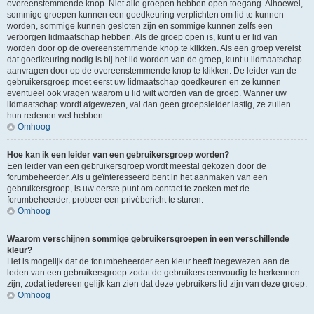
overeenstemmende knop. Niet alle groepen hebben open toegang. Alhoewel,
sommige groepen kunnen een goedkeuring verplichten om lid te kunnen
worden, sommige kunnen gesloten zijn en sommige kunnen zelfs een
verborgen lidmaatschap hebben. Als de groep open is, kunt u er lid van
worden door op de overeenstemmende knop te klikken. Als een groep vereist
dat goedkeuring nodig is bij het lid worden van de groep, kunt u lidmaatschap
aanvragen door op de overeenstemmende knop te klikken. De leider van de
gebruikersgroep moet eerst uw lidmaatschap goedkeuren en ze kunnen
eventueel ook vragen waarom u lid wilt worden van de groep. Wanner uw
lidmaatschap wordt afgewezen, val dan geen groepsleider lastig, ze zullen
hun redenen wel hebben.
Omhoog
Hoe kan ik een leider van een gebruikersgroep worden?
Een leider van een gebruikersgroep wordt meestal gekozen door de
forumbeheerder. Als u geïnteresseerd bent in het aanmaken van een
gebruikersgroep, is uw eerste punt om contact te zoeken met de
forumbeheerder, probeer een privébericht te sturen.
Omhoog
Waarom verschijnen sommige gebruikersgroepen in een verschillende
kleur?
Het is mogelijk dat de forumbeheerder een kleur heeft toegewezen aan de
leden van een gebruikersgroep zodat de gebruikers eenvoudig te herkennen
zijn, zodat iedereen gelijk kan zien dat deze gebruikers lid zijn van deze groep.
Omhoog