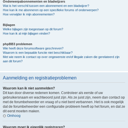
Onderwerpabonnementen en bladwijzers
Wat is het verschil tussen een abonnement en een bladwijzer?
Hoe kan ik me abonneren op een specifieke forums of onderwerpen?
Hoe verwijder ik mijn abonnementen?
Bijlagen
Welke bijlagen zijn toegestaan op dit forum?
Hoe kan ik al mijn bijlagen vinden?
phpBB3 problemen
Wie heeft deze forumsoftware geschreven?
Waarom is een bepaalde functie niet beschikbaar?
Met wie neem ik contact op over ongewenste en/of illegale zaken die gerelateerd zijn
aan dit forum?
Aanmelding en registratieproblemen
Waarom kan ik niet aanmelden?
Dit kan door diverse redenen komen. Controleer als eerste of uw
gebruikersnaam en wachtwoord juist zijn. Als ze juist zijn, neem dan contact op
met de forumbeheerder en vraag of u niet bent verbannen. Het is ook mogelijk
dat de forumbeheerder een configuratie probleem heeft op het forum, en dat ze
dit eerst moeten maken.
Omhoog
Waarom moet ik eigenlijk registreren?