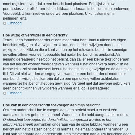
moet registeren voordat u een bericht kunt plaatsen. Een lijst van uw
permissies voor elk forum is beschikbaar onderaan in het forum en onderwerp.
Voorbeeld: U kunt nieuwe onderwerpen plaatsen, U kunt stemmen in
peilingen, enz.
Omhoog
Hoe wijzig of verwijder ik een bericht?
Tenzij u een forumbeheerder of een moderator bent, kunt u alleen uw eigen
berichten wijzigen of verwijderen. U kunt een bericht wijzigen door op de
wijzig-knop te klikken die u kunt vinden op het relevante bericht, in sommige
gevallen alleen voor een bepaalde tijd nadat het bericht is geplaatst. Als
iemand gereageerd heeft op het bericht, dan zal er een kleine tekst onderaan
van het bericht worden weergegeven wanneer u het onderwerp bekijkt, in de
kleine tekst zal staan hoeveel keer u het bericht hebt gewijzigd en de datum en
tijd. Dit zal niet worden weergegeven wanneer een beheerder of moderator
een bericht wijzigt, het kan zijn dat ze een opmerking willen achterlaten
wanneer ze het bericht hebben gewijzigd. Vergeet niet dat gewone gebruikers
geen bericht kunnen verwijderen wanneer er al op is gereageerd.
Omhoog
Hoe kan ik een onderschrift toevoegen aan mijn bericht?
Om een onderschrift toe te voegen aan een bericht moet u er eest één
aanmaken in uw gebruikerspaneel. Wanneer u die hebt aangemaakt, moet u
Onderschrift toevoegen (onderschrift kan aangepast worden in het
gebruikerspaneel)
aanvinken onderaan van de optie tabblad wanneer u een
bericht aan het plaatsen bent, dit is normaal helemaal onderaan te vinden. U
kunt ook standaard een onderschrift laten toevoegen aan al uw berichten door