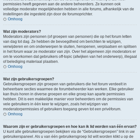
permissies heeft gegeven aan de andere beheerders. Ze kunnen ook
volledige moderator mogelijkheden hebben in alle forums, afhankelijk van de
instellingen die ingesteld zijn door de forumoprichter.
Omhoog
Wat zijn moderators?
Moderators zijn personen (of groepen van personen) die op het forum letten
van dag tot dag. Ze hebben de bevoegdheid om berichten te wijzigen,
verwijderen en om onderwerpen te sluiten, heropenen, verplaatsen en splitsen
in het forum waar ze moderator van zijn. Over het algemeen zijn moderators er
om te voorkomen dat gebruikers off-topic (afwijken van het onderwerp), illegaal
of belediging materiaal plaatsen.
Omhoog
Wat zijn gebruikersgroepen?
Gebruikersgroepen zijn groepen van gebruikers die het forum verdeelt in
beheerbare secties waarmee de forumbeheerder kan werken. Elke gebruiker
kan thuis horen in diverse groepen en elke groep kan aparte permissies
hebben. Dit is een makkelijke manier voor beheerders om de permissies van
vele gebruikers in één keer te wijzigen, zoals het wijzigen van
moderatorpermissies of gebruikers toegang geven tot een privéforum.
Omhoog
Waarom zijn er gebruikersgroepen en hoe kan ik lid worden van één ervan?
U kunt alle gebruikersgroepen bekijken via de “Gebruikersgroepen” link in uw
gebruikerspaneel. Als u van één gebruikersgroep lid wilt worden klikt u op de