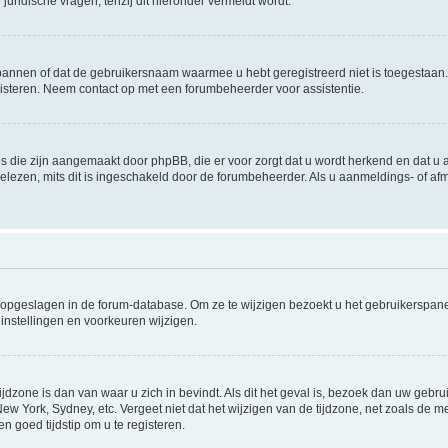
uridische vragen, tenzij dit hieronder vermeldt wordt.
rbannen of dat de gebruikersnaam waarmee u hebt geregistreerd niet is toegestaan
steren. Neem contact op met een forumbeheerder voor assistentie.
s die zijn aangemaakt door phpBB, die er voor zorgt dat u wordt herkend en dat u a
lezen, mits dit is ingeschakeld door de forumbeheerder. Als u aanmeldings- of a
gen opgeslagen in de forum-database. Om ze te wijzigen bezoekt u het gebruikersp
instellingen en voorkeuren wijzigen.
ijdzone is dan van waar u zich in bevindt. Als dit het geval is, bezoek dan uw geb
 New York, Sydney, etc. Vergeet niet dat het wijzigen van de tijdzone, net zoals de
en goed tijdstip om u te registeren.