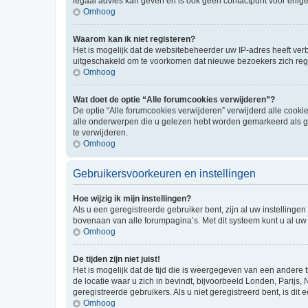
legaal advies kan geven en is ook geen contactpunt voor enige j
Omhoog
Waarom kan ik niet registeren?
Het is mogelijk dat de websitebeheerder uw IP-adres heeft ve
uitgeschakeld om te voorkomen dat nieuwe bezoekers zich regi
Omhoog
Wat doet de optie “Alle forumcookies verwijderen”?
De optie “Alle forumcookies verwijderen” verwijderd alle cookie
alle onderwerpen die u gelezen hebt worden gemarkeerd als ge
te verwijderen.
Omhoog
Gebruikersvoorkeuren en instellingen
Hoe wijzig ik mijn instellingen?
Als u een geregistreerde gebruiker bent, zijn al uw instellin
bovenaan van alle forumpagina’s. Met dit systeem kunt u al uw 
Omhoog
De tijden zijn niet juist!
Het is mogelijk dat de tijd die is weergegeven van een andere t
de locatie waar u zich in bevindt, bijvoorbeeld Londen, Parijs,
geregistreerde gebruikers. Als u niet geregistreerd bent, is dit e
Omhoog