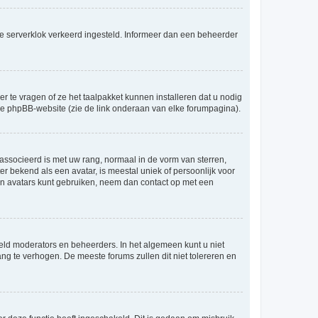
an de serverklok verkeerd ingesteld. Informeer dan een beheerder
r te vragen of ze het taalpakket kunnen installeren dat u nodig
 de phpBB-website (zie de link onderaan van elke forumpagina).
ssocieerd is met uw rang, normaal in de vorm van sterren,
er bekend als een avatar, is meestal uniek of persoonlijk voor
en avatars kunt gebruiken, neem dan contact op met een
eld moderators en beheerders. In het algemeen kunt u niet
ng te verhogen. De meeste forums zullen dit niet tolereren en