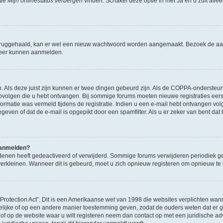
tie
Mijn onlinestatus verbergen
vinden. Schakel deze optie in met
Ja
en u zult alle
ruggehaald, kan er wel een nieuw wachtwoord worden aangemaakt. Bezoek de aa
d weer kunnen aanmelden.
n. Als deze juist zijn kunnen er twee dingen gebeurd zijn. Als de COPPA-ondersteu
en opvolgen die u hebt ontvangen. Bij sommige forums moeten nieuwe registraties eer
atie was vermeld tijdens de registratie. Indien u een e-mail hebt ontvangen volg
geven of dat de e-mail is opgepikt door een spamfilter. Als u er zeker van bent dat
 aanmelden?
enen heeft gedeactiveerd of verwijderd. Sommige forums verwijderen periodiek ge
verkleinen. Wanneer dit is gebeurd, moet u zich opnieuw registeren om opnieuw t
 Protection Act”. Dit is een Amerikaanse wet van 1998 die websites verplichten 
ftelijke of op een andere manier toestemming geven, zodat de ouders weten dat er
 u of op de website waar u wilt registeren neem dan contact op met een juridische a