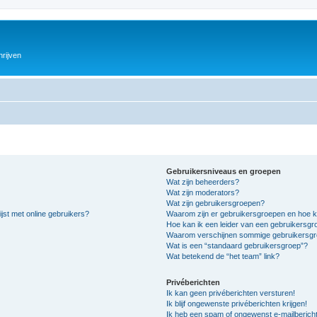
hrijven
Gebruikersniveaus en groepen
Wat zijn beheerders?
Wat zijn moderators?
Wat zijn gebruikersgroepen?
jst met online gebruikers?
Waarom zijn er gebruikersgroepen en hoe k
Hoe kan ik een leider van een gebruikersg
Waarom verschijnen sommige gebruikersgro
Wat is een “standaard gebruikersgroep”?
Wat betekend de “het team” link?
Privéberichten
Ik kan geen privéberichten versturen!
Ik blijf ongewenste privéberichten krijgen!
Ik heb een spam of ongewenst e-mailberich