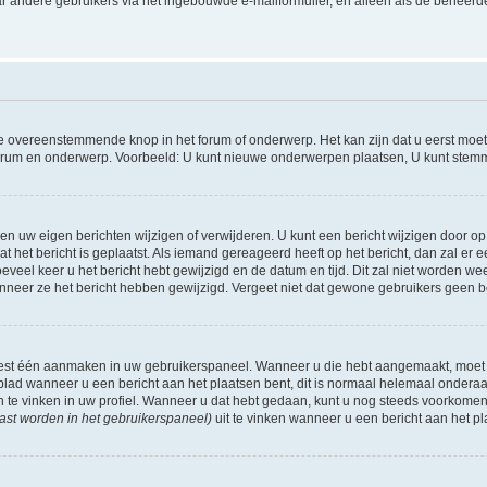
r andere gebruikers via het ingebouwde e-mailformulier, en alleen als de beheerde
 overeenstemmende knop in het forum of onderwerp. Het kan zijn dat u eerst moet r
forum en onderwerp. Voorbeeld: U kunt nieuwe onderwerpen plaatsen, U kunt stemm
n uw eigen berichten wijzigen of verwijderen. U kunt een bericht wijzigen door op 
at het bericht is geplaatst. Als iemand gereageerd heeft op het bericht, dan zal e
hoeveel keer u het bericht hebt gewijzigd en de datum en tijd. Dit zal niet worde
wanneer ze het bericht hebben gewijzigd. Vergeet niet dat gewone gebruikers geen 
 eest één aanmaken in uw gebruikerspaneel. Wanneer u die hebt aangemaakt, moet
ad wanneer u een bericht aan het plaatsen bent, dit is normaal helemaal onderaan
n te vinken in uw profiel. Wanneer u dat hebt gedaan, kunt u nog steeds voorkome
ast worden in het gebruikerspaneel)
uit te vinken wanneer u een bericht aan het pl