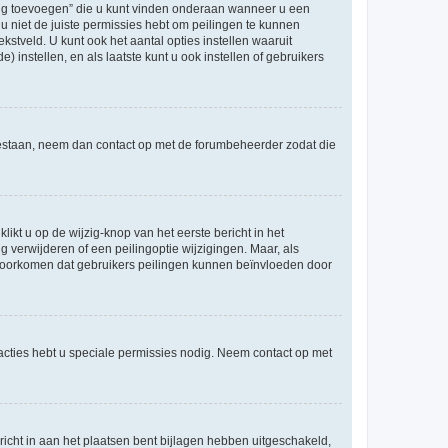
ling toevoegen” die u kunt vinden onderaan wanneer u een
u niet de juiste permissies hebt om peilingen te kunnen
ekstveld. U kunt ook het aantal opties instellen waaruit
 instellen, en als laatste kunt u ook instellen of gebruikers
egestaan, neem dan contact op met de forumbeheerder zodat die
ikt u op de wijzig-knop van het eerste bericht in het
 verwijderen of een peilingoptie wijzigingen. Maar, als
e voorkomen dat gebruikers peilingen kunnen beïnvloeden door
cties hebt u speciale permissies nodig. Neem contact op met
icht in aan het plaatsen bent bijlagen hebben uitgeschakeld,