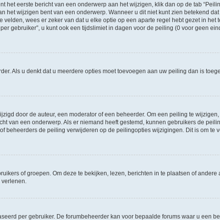
t het eerste bericht van een onderwerp aan het wijzigen, klik dan op de tab “Pei
an het wijzigen bent van een onderwerp. Wanneer u dit niet kunt zien betekend dat 
te velden, wees er zeker van dat u elke optie op een aparte regel hebt gezet in het t
gebruiker”, u kunt ook een tijdslimiet in dagen voor de peiling (0 voor geen einde)
eerder. Als u denkt dat u meerdere opties moet toevoegen aan uw peiling dan is to
igd door de auteur, een moderator of een beheerder. Om een peiling te wijzigen, kl
richt van een onderwerp. Als er niemand heeft gestemd, kunnen gebruikers de peiling
f beheerders de peiling verwijderen op de peilingopties wijzigingen. Dit is om t
ers of groepen. Om deze te bekijken, lezen, berichten in te plaatsen of andere a
 verlenen.
aseerd per gebruiker. De forumbeheerder kan voor bepaalde forums waar u een ber