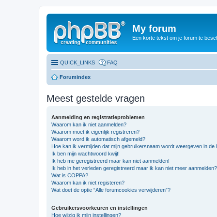
My forum
Een korte tekst om je forum te besc
QUICK_LINKS
FAQ
Forumindex
Meest gestelde vragen
Aanmelding en registratieproblemen
Waarom kan ik niet aanmelden?
Waarom moet ik eigenlijk registreren?
Waarom word ik automatisch afgemeld?
Hoe kan ik vermijden dat mijn gebruikersnaam wordt weergeven in de li
Ik ben mijn wachtwoord kwijt!
Ik heb me geregistreerd maar kan niet aanmelden!
Ik heb in het verleden geregistreerd maar ik kan niet meer aanmelden?
Wat is COPPA?
Waarom kan ik niet registeren?
Wat doet de optie “Alle forumcookies verwijderen”?
Gebruikersvoorkeuren en instellingen
Hoe wijzig ik mijn instellingen?