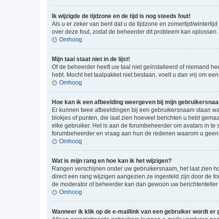
Ik wijzigde de tijdzone en de tijd is nog steeds fout!
Als u er zeker van bent dat u de tijdzone en zomertijd/wintertij
over deze fout, zodat de beheerder dit probleem kan oplossen.
Omhoog
Mijn taal staat niet in de lijst!
Of de beheerder heeft uw taal niet geïnstalleerd of niemand he
hebt. Mocht het taalpakket niet bestaan, voelt u dan vrij om e
Omhoog
Hoe kan ik een afbeelding weergeven bij mijn gebruikersna
Er kunnen twee afbeeldingen bij een gebruikersnaam staan wann
blokjes of punten, die laat zien hoeveel berichten u hebt gemaa
elke gebruiker. Het is aan de forumbeheerder om avatars in te
forumbeheerder en vraag aan hun de redenen waarom u geen a
Omhoog
Wat is mijn rang en hoe kan ik het wijzigen?
Rangen verschijnen onder uw gebruikersnaam, het laat zien hoe
direct een rang wijzigen aangezien ze ingesteld zijn door de f
de moderator of beheerder kan dan gewoon uw berichtenteller
Omhoog
Wanneer ik klik op de e-maillink van een gebruiker wordt er