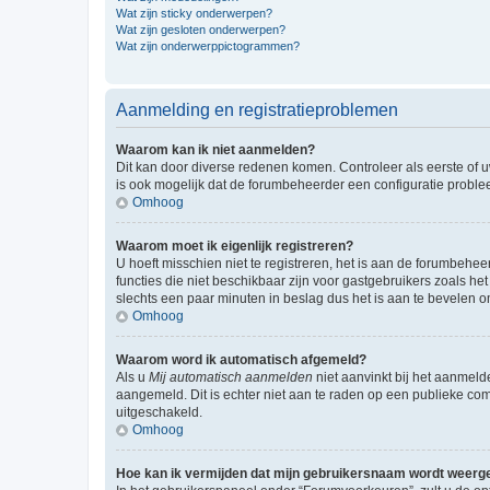
Wat zijn sticky onderwerpen?
Wat zijn gesloten onderwerpen?
Wat zijn onderwerppictogrammen?
Aanmelding en registratieproblemen
Waarom kan ik niet aanmelden?
Dit kan door diverse redenen komen. Controleer als eerste of u
is ook mogelijk dat de forumbeheerder een configuratie problee
Omhoog
Waarom moet ik eigenlijk registreren?
U hoeft misschien niet te registreren, het is aan de forumbehee
functies die niet beschikbaar zijn voor gastgebruikers zoals 
slechts een paar minuten in beslag dus het is aan te bevelen om
Omhoog
Waarom word ik automatisch afgemeld?
Als u
Mij automatisch aanmelden
niet aanvinkt bij het aanmeld
aangemeld. Dit is echter niet aan te raden op een publieke compu
uitgeschakeld.
Omhoog
Hoe kan ik vermijden dat mijn gebruikersnaam wordt weergev