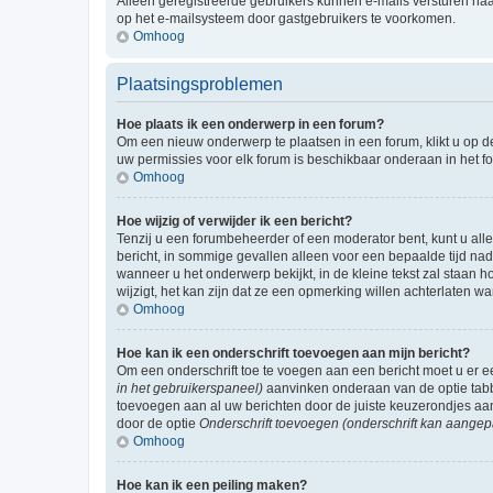
Alleen geregistreerde gebruikers kunnen e-mails versturen naa
op het e-mailsysteem door gastgebruikers te voorkomen.
Omhoog
Plaatsingsproblemen
Hoe plaats ik een onderwerp in een forum?
Om een nieuw onderwerp te plaatsen in een forum, klikt u op de
uw permissies voor elk forum is beschikbaar onderaan in het 
Omhoog
Hoe wijzig of verwijder ik een bericht?
Tenzij u een forumbeheerder of een moderator bent, kunt u allee
bericht, in sommige gevallen alleen voor een bepaalde tijd nad
wanneer u het onderwerp bekijkt, in de kleine tekst zal staan 
wijzigt, het kan zijn dat ze een opmerking willen achterlaten 
Omhoog
Hoe kan ik een onderschrift toevoegen aan mijn bericht?
Om een onderschrift toe te voegen aan een bericht moet u er
in het gebruikerspaneel)
aanvinken onderaan van de optie tabbl
toevoegen aan al uw berichten door de juiste keuzerondjes aa
door de optie
Onderschrift toevoegen (onderschrift kan aangep
Omhoog
Hoe kan ik een peiling maken?