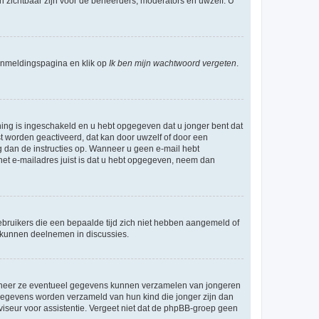
en zichtbaar zijn voor de beheerders, moderators en uwzelf. U
nmeldingspagina en klik op
Ik ben mijn wachtwoord vergeten
.
ning is ingeschakeld en u hebt opgegeven dat u jonger bent dat
st worden geactiveerd, dat kan door uwzelf of door een
 dan de instructies op. Wanneer u geen e-mail hebt
 het e-mailadres juist is dat u hebt opgegeven, neem dan
bruikers die een bepaalde tijd zich niet hebben aangemeld of
e kunnen deelnemen in discussies.
wanneer ze eventueel gegevens kunnen verzamelen van jongeren
 gegevens worden verzameld van hun kind die jonger zijn dan
dviseur voor assistentie. Vergeet niet dat de phpBB-groep geen