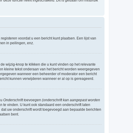
r deze functie heeft ingeschakeld. Dit is gedaan om misbruik
egisteren voordat u een bericht kunt plaatsen. Een lijst van
en in peilingen, enz.
de wijzig-knop te klikken die u kunt vinden op het relevante
r een kleine tekst onderaan van het bericht worden weergegeven
n weergegeven wanneer een beheerder of moderator een bericht
bericht kunnen verwijderen wanneer er al op is gereageerd.
 u
Onderschrift toevoegen (onderschrift kan aangepast worden
 te vinden. U kunt ook standaard een onderschrift laten
n dat uw onderschrift wordt toegevoegd aan bepaalde berichten
aatsen bent.