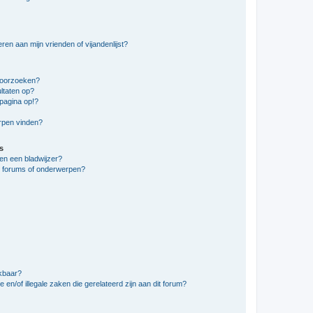
en aan mijn vrienden of vijandenlijst?
doorzoeken?
ltaten op?
pagina op!?
erpen vinden?
s
en een bladwijzer?
e forums of onderwerpen?
ikbaar?
en/of illegale zaken die gerelateerd zijn aan dit forum?