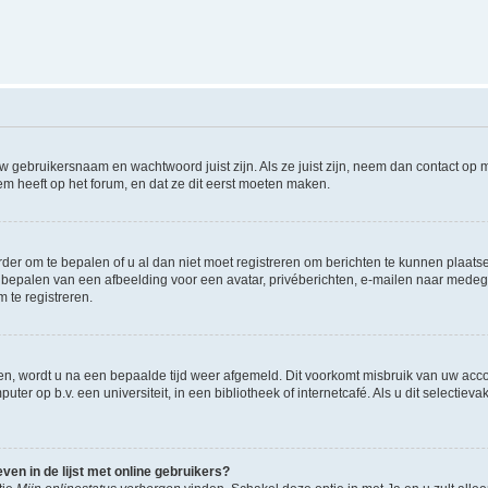
w gebruikersnaam en wachtwoord juist zijn. Als ze juist zijn, neem dan contact op
m heeft op het forum, en dat ze dit eerst moeten maken.
rder om te bepalen of u al dan niet moet registreren om berichten te kunnen plaatse
het bepalen van een afbeelding voor een avatar, privéberichten, e-mailen naar med
 te registreren.
en, wordt u na een bepaalde tijd weer afgemeld. Dit voorkomt misbruik van uw accou
ter op b.v. een universiteit, in een bibliotheek of internetcafé. Als u dit selectiev
en in de lijst met online gebruikers?