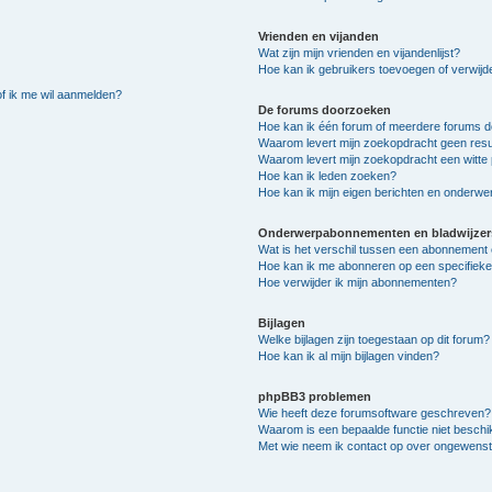
Vrienden en vijanden
Wat zijn mijn vrienden en vijandenlijst?
Hoe kan ik gebruikers toevoegen of verwijder
of ik me wil aanmelden?
De forums doorzoeken
Hoe kan ik één forum of meerdere forums 
Waarom levert mijn zoekopdracht geen resu
Waarom levert mijn zoekopdracht een witte 
Hoe kan ik leden zoeken?
Hoe kan ik mijn eigen berichten en onderw
Onderwerpabonnementen en bladwijzer
Wat is het verschil tussen een abonnement 
Hoe kan ik me abonneren op een specifiek
Hoe verwijder ik mijn abonnementen?
Bijlagen
Welke bijlagen zijn toegestaan op dit forum?
Hoe kan ik al mijn bijlagen vinden?
phpBB3 problemen
Wie heeft deze forumsoftware geschreven?
Waarom is een bepaalde functie niet besch
Met wie neem ik contact op over ongewenste 