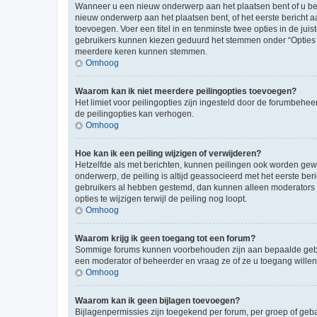
Wanneer u een nieuw onderwerp aan het plaatsen bent of u ben
nieuw onderwerp aan het plaatsen bent, of het eerste bericht a
toevoegen. Voer een titel in en tenminste twee opties in de juis
gebruikers kunnen kiezen geduurd het stemmen onder “Opties per 
meerdere keren kunnen stemmen.
Omhoog
Waarom kan ik niet meerdere peilingopties toevoegen?
Het limiet voor peilingopties zijn ingesteld door de forumbeh
de peilingopties kan verhogen.
Omhoog
Hoe kan ik een peiling wijzigen of verwijderen?
Hetzelfde als met berichten, kunnen peilingen ook worden gewijz
onderwerp, de peiling is altijd geassocieerd met het eerste be
gebruikers al hebben gestemd, dan kunnen alleen moderators o
opties te wijzigen terwijl de peiling nog loopt.
Omhoog
Waarom krijg ik geen toegang tot een forum?
Sommige forums kunnen voorbehouden zijn aan bepaalde gebruik
een moderator of beheerder en vraag ze of ze u toegang willen
Omhoog
Waarom kan ik geen bijlagen toevoegen?
Bijlagenpermissies zijn toegekend per forum, per groep of geb