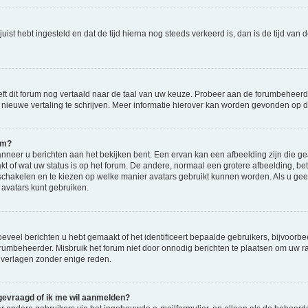
d juist hebt ingesteld en dat de tijd hierna nog steeds verkeerd is, dan is de tijd v
eft dit forum nog vertaald naar de taal van uw keuze. Probeer aan de forumbeheerde
en nieuwe vertaling te schrijven. Meer informatie hierover kan worden gevonden op
am?
eer u berichten aan het bekijken bent. Een ervan kan een afbeelding zijn die gea
kt of wat uw status is op het forum. De andere, normaal een grotere afbeelding, bet
 schakelen en te kiezen op welke manier avatars gebruikt kunnen worden. Als u ge
vatars kunt gebruiken.
veel berichten u hebt gemaakt of het identificeert bepaalde gebruikers, bijvoorbe
orumbeheerder. Misbruik het forum niet door onnodig berichten te plaatsen om uw ra
 verlagen zonder enige reden.
 gevraagd of ik me wil aanmelden?