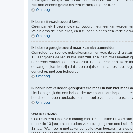
In het gebruikerspaneel onder “Forumvoorkeuren”, zult u de op
zult dan worden geteld als een verborgen gebruiker.
Omhoog
Ik ben mijn wachtwoord kwijt!
Geen paniek! Hoewel uw wachtwoord niet meer kan worden te
Volg hierna de instructies, en u zult dan binnen een korte tij
Omhoog
Ik heb me geregistreerd maar kan niet aanmelden!
Controleer eerst of uw gebruikersnaam en wachtwoord juist zij
13 jaar tijdens de registratie, dan zult u de instructies moet
beheerder worden gedaan voordat u kunt aanmelden. Deze inform
ontvangen, kan het zijn dat u een onjuist e-mailadres hebt opge
contact op met een beheerder.
Omhoog
Ik heb in het verleden geregistreerd maar ik kan niet meer
Het is mogelijk dat een beheerder uw account om bepaalde red
berichten hebben geplaatst om de grootte van de database te 
Omhoog
Wat is COPPA?
COPPA is een Engelse afkorting van “Child Online Privacy and
onder de 13 jaar, dat de ouders van deze jongeren eerst schri
13 jaar. Wanneer u niet zeker bent of dit van toepassing is op