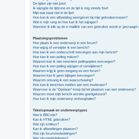
De tijden zijn niet juist!
Ik wijzigde de tijdzone en de tijd is nog steeds fout!
Mijn taal staat niet in de lijst!
Hoe kan ik een afbeelding weergeven bij mijn gebruikersnaam?
Wat is mijn rang en hoe kan ik het wijzigen?
Wanneer ik klik op de e-maillink van een gebruiker wordt er gevraagd 
Plaatsingsproblemen
Hoe plaats ik een onderwerp in een forum?
Hoe wijzig of verwijder ik een bericht?
Hoe kan ik een onderschrift toevoegen aan mijn bericht?
Hoe kan ik een peiling maken?
Waarom kan ik niet meerdere peilingopties toevoegen?
Hoe kan ik een peiling wijzigen of verwijderen?
Waarom krijg ik geen toegang tot een forum?
Waarom kan ik geen bijlagen toevoegen?
Waarom ontvang ik een waarschuwing?
Hoe kan ik berichten melden aan een moderator?
Waarvoor is de “Opslaan”-knop bij het plaatsen van een onderwerp?
Waarom moet mijn bericht worden goedgekeurd?
Hoe kan ik mijn onderwerp omhooghalen?
Tekstopmaak en onderwerptypes
Wat is BBCode?
Kan ik HTML gebruiken?
Wat zijn smileys?
Kan ik afbeeldingen plaatsen?
Wat zijn forummededelingen?
Wat zijn mededelingen?