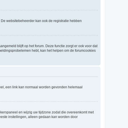
. De websitebeheerder kan ook de registratie hebben
angemeld blijft op het forum. Deze functie zorgt er ook voor dat
fmeldingsprobelemen hebt, kan het helpen om de forumcookies
aneel, een link kan normaal worden gevonden helemaal
ruikerspaneel en wijzig uw tijdzone zodat die overeenkomt met
 meeste instellingen, alleen gedaan kan worden door