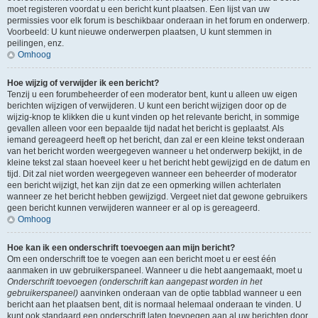
moet registeren voordat u een bericht kunt plaatsen. Een lijst van uw
permissies voor elk forum is beschikbaar onderaan in het forum en onderwerp.
Voorbeeld: U kunt nieuwe onderwerpen plaatsen, U kunt stemmen in
peilingen, enz.
Omhoog
Hoe wijzig of verwijder ik een bericht?
Tenzij u een forumbeheerder of een moderator bent, kunt u alleen uw eigen
berichten wijzigen of verwijderen. U kunt een bericht wijzigen door op de
wijzig-knop te klikken die u kunt vinden op het relevante bericht, in sommige
gevallen alleen voor een bepaalde tijd nadat het bericht is geplaatst. Als
iemand gereageerd heeft op het bericht, dan zal er een kleine tekst onderaan
van het bericht worden weergegeven wanneer u het onderwerp bekijkt, in de
kleine tekst zal staan hoeveel keer u het bericht hebt gewijzigd en de datum en
tijd. Dit zal niet worden weergegeven wanneer een beheerder of moderator
een bericht wijzigt, het kan zijn dat ze een opmerking willen achterlaten
wanneer ze het bericht hebben gewijzigd. Vergeet niet dat gewone gebruikers
geen bericht kunnen verwijderen wanneer er al op is gereageerd.
Omhoog
Hoe kan ik een onderschrift toevoegen aan mijn bericht?
Om een onderschrift toe te voegen aan een bericht moet u er eest één
aanmaken in uw gebruikerspaneel. Wanneer u die hebt aangemaakt, moet u
Onderschrift toevoegen (onderschrift kan aangepast worden in het
gebruikerspaneel)
aanvinken onderaan van de optie tabblad wanneer u een
bericht aan het plaatsen bent, dit is normaal helemaal onderaan te vinden. U
kunt ook standaard een onderschrift laten toevoegen aan al uw berichten door