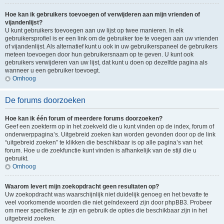
Hoe kan ik gebruikers toevoegen of verwijderen aan mijn vrienden of
vijandenlijst?
U kunt gebruikers toevoegen aan uw lijst op twee manieren. In elk
gebruikersprofiel is er een link om de gebruiker toe te voegen aan uw vrienden
of vijandenlijst. Als alternatief kunt u ook in uw gebruikerspaneel de gebruikers
meteen toevoegen door hun gebruikersnaam op te geven. U kunt ook
gebruikers verwijderen van uw lijst, dat kunt u doen op dezelfde pagina als
wanneer u een gebruiker toevoegt.
Omhoog
De forums doorzoeken
Hoe kan ik één forum of meerdere forums doorzoeken?
Geef een zoekterm op in het zoekveld die u kunt vinden op de index, forum of
onderwerppagina’s. Uitgebreid zoeken kan worden gevonden door op de link
“uitgebreid zoeken” te klikken die beschikbaar is op alle pagina’s van het
forum. Hoe u de zoekfunctie kunt vinden is afhankelijk van de stijl die u
gebruikt.
Omhoog
Waarom levert mijn zoekopdracht geen resultaten op?
Uw zoekopdracht was waarschijnlijk niet duidelijk genoeg en het bevatte te
veel voorkomende woorden die niet geïndexeerd zijn door phpBB3. Probeer
om meer specifieker te zijn en gebruik de opties die beschikbaar zijn in het
uitgebreid zoeken.