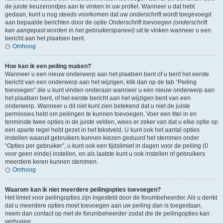
de juiste keuzerondjes aan te vinken in uw profiel. Wanneer u dat hebt
gedaan, kunt u nog steeds voorkomen dat uw onderschrift wordt toegevoegd
aan bepaalde berichten door de optie
Onderschrift toevoegen (onderschrift
kan aangepast worden in het gebruikerspaneel)
uit te vinken wanneer u een
bericht aan het plaatsen bent.
Omhoog
Hoe kan ik een peiling maken?
Wanneer u een nieuw onderwerp aan het plaatsen bent of u bent het eerste
bericht van een onderwerp aan het wijzigen, klik dan op de tab “Peiling
toevoegen” die u kunt vinden onderaan wanneer u een nieuw onderwerp aan
het plaatsen bent, of het eerste bericht aan het wijzigen bent van een
onderwerp. Wanneer u dit niet kunt zien betekend dat u niet de juiste
permissies hebt om peilingen te kunnen toevoegen. Voer een titel in en
tenminste twee opties in de juiste velden, wees er zeker van dat u elke optie op
een aparte regel hebt gezet in het tekstveld. U kunt ook het aantal opties
instellen waaruit gebruikers kunnen kiezen geduurd het stemmen onder
“Opties per gebruiker”, u kunt ook een tijdslimiet in dagen voor de peiling (0
voor geen einde) instellen, en als laatste kunt u ook instellen of gebruikers
meerdere keren kunnen stemmen.
Omhoog
Waarom kan ik niet meerdere peilingopties toevoegen?
Het limiet voor peilingopties zijn ingesteld door de forumbeheerder. Als u denkt
dat u meerdere opties moet toevoegen aan uw peiling dan is toegestaan,
neem dan contact op met de forumbeheerder zodat die de peilingopties kan
verhogen.