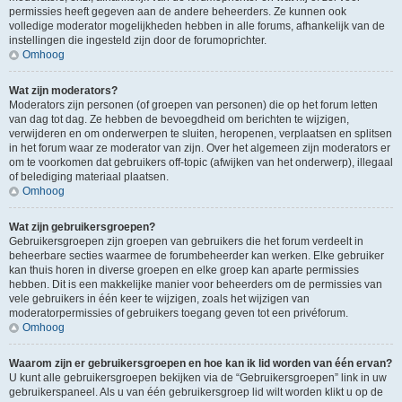
permissies heeft gegeven aan de andere beheerders. Ze kunnen ook
volledige moderator mogelijkheden hebben in alle forums, afhankelijk van de
instellingen die ingesteld zijn door de forumoprichter.
Omhoog
Wat zijn moderators?
Moderators zijn personen (of groepen van personen) die op het forum letten
van dag tot dag. Ze hebben de bevoegdheid om berichten te wijzigen,
verwijderen en om onderwerpen te sluiten, heropenen, verplaatsen en splitsen
in het forum waar ze moderator van zijn. Over het algemeen zijn moderators er
om te voorkomen dat gebruikers off-topic (afwijken van het onderwerp), illegaal
of belediging materiaal plaatsen.
Omhoog
Wat zijn gebruikersgroepen?
Gebruikersgroepen zijn groepen van gebruikers die het forum verdeelt in
beheerbare secties waarmee de forumbeheerder kan werken. Elke gebruiker
kan thuis horen in diverse groepen en elke groep kan aparte permissies
hebben. Dit is een makkelijke manier voor beheerders om de permissies van
vele gebruikers in één keer te wijzigen, zoals het wijzigen van
moderatorpermissies of gebruikers toegang geven tot een privéforum.
Omhoog
Waarom zijn er gebruikersgroepen en hoe kan ik lid worden van één ervan?
U kunt alle gebruikersgroepen bekijken via de “Gebruikersgroepen” link in uw
gebruikerspaneel. Als u van één gebruikersgroep lid wilt worden klikt u op de