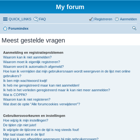
My forum
QUICK_LINKS
FAQ
Registreren
Aanmelden
Forumindex
oe
Meest gestelde vragen
ke
n
Aanmelding en registratieproblemen
Waarom kan ik niet aanmelden?
Waarom moet ik eigenlijk registreren?
Waarom word ik automatisch afgemeld?
Hoe kan ik vermijden dat mijn gebruikersnaam wordt weergeven in de lijst met online
gebruikers?
Ik ben mijn wachtwoord kwijt!
Ik heb me geregistreerd maar kan niet aanmelden!
Ik heb in het verleden geregistreerd maar ik kan niet meer aanmelden?
Wat is COPPA?
Waarom kan ik niet registeren?
Wat doet de optie “Alle forumcookies verwijderen”?
Gebruikersvoorkeuren en instellingen
Hoe wijzig ik mijn instellingen?
De tijden zijn niet juist!
Ik wijzigde de tijdzone en de tijd is nog steeds fout!
Mijn taal staat niet in de lijst!
Hoe kan ik een afbeelding weergeven bij mijn gebruikersnaam?