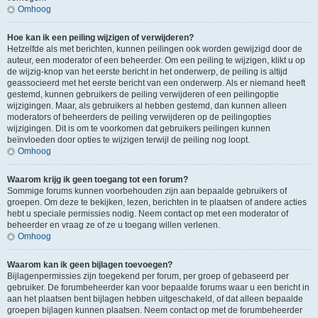
Omhoog
Hoe kan ik een peiling wijzigen of verwijderen?
Hetzelfde als met berichten, kunnen peilingen ook worden gewijzigd door de
auteur, een moderator of een beheerder. Om een peiling te wijzigen, klikt u op
de wijzig-knop van het eerste bericht in het onderwerp, de peiling is altijd
geassocieerd met het eerste bericht van een onderwerp. Als er niemand heeft
gestemd, kunnen gebruikers de peiling verwijderen of een peilingoptie
wijzigingen. Maar, als gebruikers al hebben gestemd, dan kunnen alleen
moderators of beheerders de peiling verwijderen op de peilingopties
wijzigingen. Dit is om te voorkomen dat gebruikers peilingen kunnen
beïnvloeden door opties te wijzigen terwijl de peiling nog loopt.
Omhoog
Waarom krijg ik geen toegang tot een forum?
Sommige forums kunnen voorbehouden zijn aan bepaalde gebruikers of
groepen. Om deze te bekijken, lezen, berichten in te plaatsen of andere acties
hebt u speciale permissies nodig. Neem contact op met een moderator of
beheerder en vraag ze of ze u toegang willen verlenen.
Omhoog
Waarom kan ik geen bijlagen toevoegen?
Bijlagenpermissies zijn toegekend per forum, per groep of gebaseerd per
gebruiker. De forumbeheerder kan voor bepaalde forums waar u een bericht in
aan het plaatsen bent bijlagen hebben uitgeschakeld, of dat alleen bepaalde
groepen bijlagen kunnen plaatsen. Neem contact op met de forumbeheerder