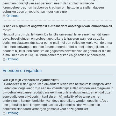
berichten onvangt van één persoon, neem dan contact op met de
forumbeheerder, hun hebben de krachten om het zo in te stellen dat een
gebruiker geen privéberichten meer kan sturen.
Omhoog
Ik heb een spam of ongewenst e-mailbericht ontvangen van iemand van dit
forum!
Het spijt ons om dat te horen. De functie om e-mail te versturen van dit forum
bevat beveiligingen en probeert gebruikers te traceren wanneer ze zulke
berichten plaatsen, dus stuur een e-mail met een volledige kopie van de e-mail
die u hebt ontvangen naar de forumbeheerder. Het is heel belangrijk om de
headers bij te sluiten zodat ze de gegevens bevatten van de gebruiker die de
e-mail heeft verstuurd. De forumbeheerder kan enige acties ondernemen.
Omhoog
Vrienden en vijanden
Wat zijn mijn vrienden en vijandenlijst?
U kunt deze lijsten gebruiken om andere leden van het forum te rangschikken.
Leden die toegevoegd zijn aan uw vriendenlijst zullen worden weergegeven in
uw gebruikerspaneel, zodat u meteen hun online-status kunt zien en dat u ze
eenvoudig een privébericht kunt sturen. Afhankelijk of de template het
ondersteunt, kunnen berichten van deze gebruikers worden opgelicht. Als u
een gebruiker hebt toegevoegd aan uw vijandenlijst, dan worden alle
berichten standaard verborgen gemaakt voor deze gebruiker.
Omhoog