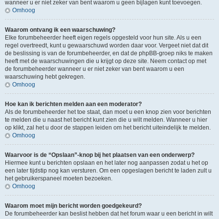
wanneer u er niet zeker van bent waarom u geen bijlagen kunt toevoegen.
Omhoog
Waarom ontvang ik een waarschuwing?
Elke forumbeheerder heeft eigen regels opgesteld voor hun site. Als u een
regel overtreedt, kunt u gewaarschuwd worden daar voor. Vergeet niet dat dit
de beslissing is van de forumbeheerder, en dat de phpBB-groep niks te maken
heeft met de waarschuwingen die u krijgt op deze site. Neem contact op met
de forumbeheerder wanneer u er niet zeker van bent waarom u een
waarschuwing hebt gekregen.
Omhoog
Hoe kan ik berichten melden aan een moderator?
Als de forumbeheerder het toe staat, dan moet u een knop zien voor berichten
te melden die u naast het bericht kunt zien die u wilt melden. Wanneer u hier
op klikt, zal het u door de stappen leiden om het bericht uiteindelijk te melden.
Omhoog
Waarvoor is de “Opslaan”-knop bij het plaatsen van een onderwerp?
Hiermee kunt u berichten opslaan en het later nog aanpassen zodat u het op
een later tijdstip nog kan versturen. Om een opgeslagen bericht te laden zult u
het gebruikerspaneel moeten bezoeken.
Omhoog
Waarom moet mijn bericht worden goedgekeurd?
De forumbeheerder kan beslist hebben dat het forum waar u een bericht in wilt