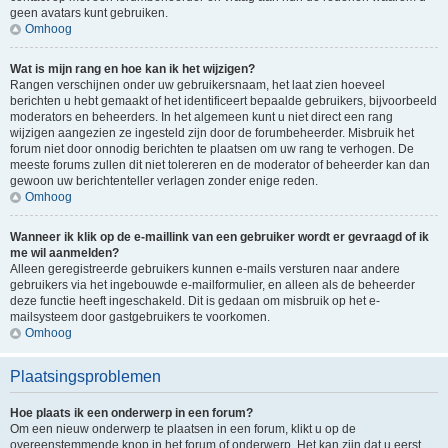
geen avatars kunt gebruiken.
Omhoog
Wat is mijn rang en hoe kan ik het wijzigen?
Rangen verschijnen onder uw gebruikersnaam, het laat zien hoeveel
berichten u hebt gemaakt of het identificeert bepaalde gebruikers, bijvoorbeeld
moderators en beheerders. In het algemeen kunt u niet direct een rang
wijzigen aangezien ze ingesteld zijn door de forumbeheerder. Misbruik het
forum niet door onnodig berichten te plaatsen om uw rang te verhogen. De
meeste forums zullen dit niet tolereren en de moderator of beheerder kan dan
gewoon uw berichtenteller verlagen zonder enige reden.
Omhoog
Wanneer ik klik op de e-maillink van een gebruiker wordt er gevraagd of ik
me wil aanmelden?
Alleen geregistreerde gebruikers kunnen e-mails versturen naar andere
gebruikers via het ingebouwde e-mailformulier, en alleen als de beheerder
deze functie heeft ingeschakeld. Dit is gedaan om misbruik op het e-
mailsysteem door gastgebruikers te voorkomen.
Omhoog
Plaatsingsproblemen
Hoe plaats ik een onderwerp in een forum?
Om een nieuw onderwerp te plaatsen in een forum, klikt u op de
overeenstemmende knop in het forum of onderwerp. Het kan zijn dat u eerst