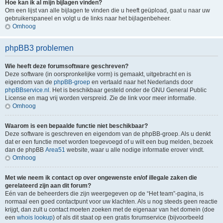
Hoe kan ik al mijn bijlagen vinden?
Om een lijst van alle bijlagen te vinden die u heeft geüpload, gaat u naar uw
gebruikerspaneel en volgt u de links naar het bijlagenbeheer.
Omhoog
phpBB3 problemen
Wie heeft deze forumsoftware geschreven?
Deze software (in oorspronkelijke vorm) is gemaakt, uitgebracht en is
eigendom van de
phpBB-groep
en vertaald naar het Nederlands door
phpBBservice.nl
. Het is beschikbaar gesteld onder de GNU General Public
License en mag vrij worden verspreid. Zie de link voor meer informatie.
Omhoog
Waarom is een bepaalde functie niet beschikbaar?
Deze software is geschreven en eigendom van de phpBB-groep. Als u denkt
dat er een functie moet worden toegevoegd of u wilt een bug melden, bezoek
dan de phpBB
Area51
website, waar u alle nodige informatie erover vindt.
Omhoog
Met wie neem ik contact op over ongewenste en/of illegale zaken die
gerelateerd zijn aan dit forum?
Eén van de beheerders die zijn weergegeven op de “Het team”-pagina, is
normaal een goed contactpunt voor uw klachten. Als u nog steeds geen reactie
krijgt, dan zult u contact moeten zoeken met de eigenaar van het domein (doe
een
whois lookup
) of als dit staat op een gratis forumservice (bijvoorbeeld