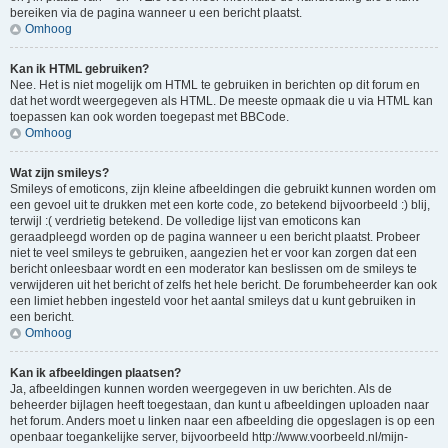
bereiken via de pagina wanneer u een bericht plaatst.
Omhoog
Kan ik HTML gebruiken?
Nee. Het is niet mogelijk om HTML te gebruiken in berichten op dit forum en
dat het wordt weergegeven als HTML. De meeste opmaak die u via HTML kan
toepassen kan ook worden toegepast met BBCode.
Omhoog
Wat zijn smileys?
Smileys of emoticons, zijn kleine afbeeldingen die gebruikt kunnen worden om
een gevoel uit te drukken met een korte code, zo betekend bijvoorbeeld :) blij,
terwijl :( verdrietig betekend. De volledige lijst van emoticons kan
geraadpleegd worden op de pagina wanneer u een bericht plaatst. Probeer
niet te veel smileys te gebruiken, aangezien het er voor kan zorgen dat een
bericht onleesbaar wordt en een moderator kan beslissen om de smileys te
verwijderen uit het bericht of zelfs het hele bericht. De forumbeheerder kan ook
een limiet hebben ingesteld voor het aantal smileys dat u kunt gebruiken in
een bericht.
Omhoog
Kan ik afbeeldingen plaatsen?
Ja, afbeeldingen kunnen worden weergegeven in uw berichten. Als de
beheerder bijlagen heeft toegestaan, dan kunt u afbeeldingen uploaden naar
het forum. Anders moet u linken naar een afbeelding die opgeslagen is op een
openbaar toegankelijke server, bijvoorbeeld http://www.voorbeeld.nl/mijn-