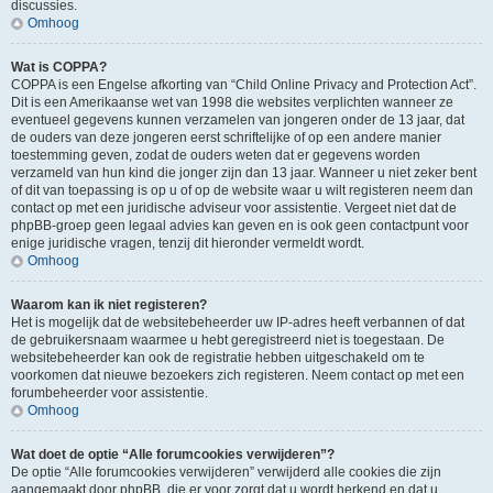
discussies.
Omhoog
Wat is COPPA?
COPPA is een Engelse afkorting van “Child Online Privacy and Protection Act”.
Dit is een Amerikaanse wet van 1998 die websites verplichten wanneer ze
eventueel gegevens kunnen verzamelen van jongeren onder de 13 jaar, dat
de ouders van deze jongeren eerst schriftelijke of op een andere manier
toestemming geven, zodat de ouders weten dat er gegevens worden
verzameld van hun kind die jonger zijn dan 13 jaar. Wanneer u niet zeker bent
of dit van toepassing is op u of op de website waar u wilt registeren neem dan
contact op met een juridische adviseur voor assistentie. Vergeet niet dat de
phpBB-groep geen legaal advies kan geven en is ook geen contactpunt voor
enige juridische vragen, tenzij dit hieronder vermeldt wordt.
Omhoog
Waarom kan ik niet registeren?
Het is mogelijk dat de websitebeheerder uw IP-adres heeft verbannen of dat
de gebruikersnaam waarmee u hebt geregistreerd niet is toegestaan. De
websitebeheerder kan ook de registratie hebben uitgeschakeld om te
voorkomen dat nieuwe bezoekers zich registeren. Neem contact op met een
forumbeheerder voor assistentie.
Omhoog
Wat doet de optie “Alle forumcookies verwijderen”?
De optie “Alle forumcookies verwijderen” verwijderd alle cookies die zijn
aangemaakt door phpBB, die er voor zorgt dat u wordt herkend en dat u