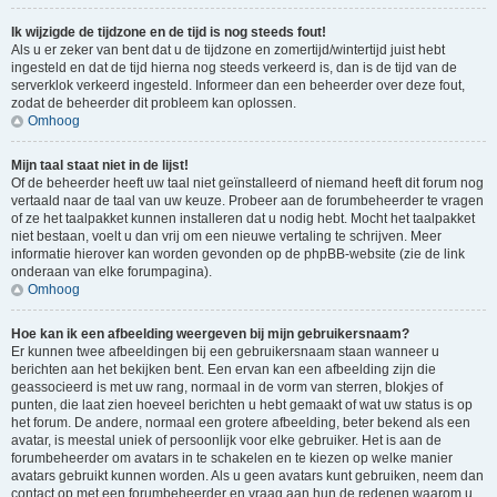
Ik wijzigde de tijdzone en de tijd is nog steeds fout!
Als u er zeker van bent dat u de tijdzone en zomertijd/wintertijd juist hebt
ingesteld en dat de tijd hierna nog steeds verkeerd is, dan is de tijd van de
serverklok verkeerd ingesteld. Informeer dan een beheerder over deze fout,
zodat de beheerder dit probleem kan oplossen.
Omhoog
Mijn taal staat niet in de lijst!
Of de beheerder heeft uw taal niet geïnstalleerd of niemand heeft dit forum nog
vertaald naar de taal van uw keuze. Probeer aan de forumbeheerder te vragen
of ze het taalpakket kunnen installeren dat u nodig hebt. Mocht het taalpakket
niet bestaan, voelt u dan vrij om een nieuwe vertaling te schrijven. Meer
informatie hierover kan worden gevonden op de phpBB-website (zie de link
onderaan van elke forumpagina).
Omhoog
Hoe kan ik een afbeelding weergeven bij mijn gebruikersnaam?
Er kunnen twee afbeeldingen bij een gebruikersnaam staan wanneer u
berichten aan het bekijken bent. Een ervan kan een afbeelding zijn die
geassocieerd is met uw rang, normaal in de vorm van sterren, blokjes of
punten, die laat zien hoeveel berichten u hebt gemaakt of wat uw status is op
het forum. De andere, normaal een grotere afbeelding, beter bekend als een
avatar, is meestal uniek of persoonlijk voor elke gebruiker. Het is aan de
forumbeheerder om avatars in te schakelen en te kiezen op welke manier
avatars gebruikt kunnen worden. Als u geen avatars kunt gebruiken, neem dan
contact op met een forumbeheerder en vraag aan hun de redenen waarom u