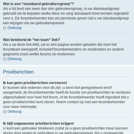
Wat is een “standaard gebruikersgroep”?
Als u lid bent van meer dan één gebruikersgroep, is uw standaardgroep
gebruikt om te bepalen welke kleur en rang standaard moet worden ingesteld
voor u. De forumbeheerder kan uw permissie geven dat u uw standaardgroep
kan wijzigen via uw gebruikerspaneel.
Omhoog
Wat betekend de “het team” link?
Als u op deze link klikt, zal er een pagina worden geladen die heel het
forumteam weergeeft, inclusief forumbeheerders en moderators en andere
gegevens zoals welke forums ze modereren.
Omhoog
Privéberichten
Ik kan geen privéberichten versturen!
Er kunnen drie redenen voor dit zijn; u bent niet geregistreerd en/of
aangemeld, de forumbeheerder heeft de functie om privéberichten te versturen
uitgeschakeld voor heel het forum, of de forumbeheerder heeft ingesteld dat u
geen privéberichten kunt sturen. Neem contact op met een forumbeheerder
voor meer informatie.
Omhoog
Ik blijf ongewenste privéberichten krijgen!
U kunt een gebruiker blokkeren zodat ze u geen privéberichten meer kunnen
sturen door regels te gebruiken in uw gebruikerspaneel. Als u ongewenste