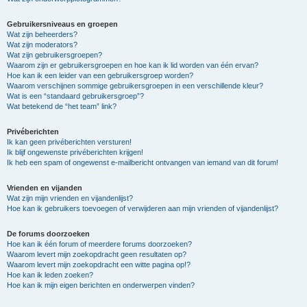
Gebruikersniveaus en groepen
Wat zijn beheerders?
Wat zijn moderators?
Wat zijn gebruikersgroepen?
Waarom zijn er gebruikersgroepen en hoe kan ik lid worden van één ervan?
Hoe kan ik een leider van een gebruikersgroep worden?
Waarom verschijnen sommige gebruikersgroepen in een verschillende kleur?
Wat is een “standaard gebruikersgroep”?
Wat betekend de “het team” link?
Privéberichten
Ik kan geen privéberichten versturen!
Ik blijf ongewenste privéberichten krijgen!
Ik heb een spam of ongewenst e-mailbericht ontvangen van iemand van dit forum!
Vrienden en vijanden
Wat zijn mijn vrienden en vijandenlijst?
Hoe kan ik gebruikers toevoegen of verwijderen aan mijn vrienden of vijandenlijst?
De forums doorzoeken
Hoe kan ik één forum of meerdere forums doorzoeken?
Waarom levert mijn zoekopdracht geen resultaten op?
Waarom levert mijn zoekopdracht een witte pagina op!?
Hoe kan ik leden zoeken?
Hoe kan ik mijn eigen berichten en onderwerpen vinden?