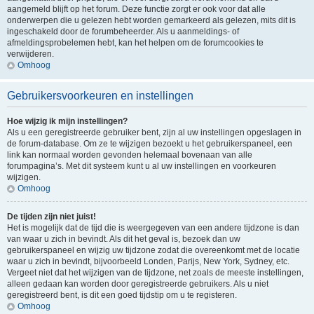
aangemeld blijft op het forum. Deze functie zorgt er ook voor dat alle
onderwerpen die u gelezen hebt worden gemarkeerd als gelezen, mits dit is
ingeschakeld door de forumbeheerder. Als u aanmeldings- of
afmeldingsprobelemen hebt, kan het helpen om de forumcookies te
verwijderen.
Omhoog
Gebruikersvoorkeuren en instellingen
Hoe wijzig ik mijn instellingen?
Als u een geregistreerde gebruiker bent, zijn al uw instellingen opgeslagen in
de forum-database. Om ze te wijzigen bezoekt u het gebruikerspaneel, een
link kan normaal worden gevonden helemaal bovenaan van alle
forumpagina’s. Met dit systeem kunt u al uw instellingen en voorkeuren
wijzigen.
Omhoog
De tijden zijn niet juist!
Het is mogelijk dat de tijd die is weergegeven van een andere tijdzone is dan
van waar u zich in bevindt. Als dit het geval is, bezoek dan uw
gebruikerspaneel en wijzig uw tijdzone zodat die overeenkomt met de locatie
waar u zich in bevindt, bijvoorbeeld Londen, Parijs, New York, Sydney, etc.
Vergeet niet dat het wijzigen van de tijdzone, net zoals de meeste instellingen,
alleen gedaan kan worden door geregistreerde gebruikers. Als u niet
geregistreerd bent, is dit een goed tijdstip om u te registeren.
Omhoog