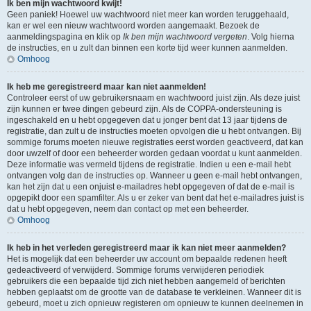
Ik ben mijn wachtwoord kwijt!
Geen paniek! Hoewel uw wachtwoord niet meer kan worden teruggehaald,
kan er wel een nieuw wachtwoord worden aangemaakt. Bezoek de
aanmeldingspagina en klik op
Ik ben mijn wachtwoord vergeten
. Volg hierna
de instructies, en u zult dan binnen een korte tijd weer kunnen aanmelden.
Omhoog
Ik heb me geregistreerd maar kan niet aanmelden!
Controleer eerst of uw gebruikersnaam en wachtwoord juist zijn. Als deze juist
zijn kunnen er twee dingen gebeurd zijn. Als de COPPA-ondersteuning is
ingeschakeld en u hebt opgegeven dat u jonger bent dat 13 jaar tijdens de
registratie, dan zult u de instructies moeten opvolgen die u hebt ontvangen. Bij
sommige forums moeten nieuwe registraties eerst worden geactiveerd, dat kan
door uwzelf of door een beheerder worden gedaan voordat u kunt aanmelden.
Deze informatie was vermeld tijdens de registratie. Indien u een e-mail hebt
ontvangen volg dan de instructies op. Wanneer u geen e-mail hebt ontvangen,
kan het zijn dat u een onjuist e-mailadres hebt opgegeven of dat de e-mail is
opgepikt door een spamfilter. Als u er zeker van bent dat het e-mailadres juist is
dat u hebt opgegeven, neem dan contact op met een beheerder.
Omhoog
Ik heb in het verleden geregistreerd maar ik kan niet meer aanmelden?
Het is mogelijk dat een beheerder uw account om bepaalde redenen heeft
gedeactiveerd of verwijderd. Sommige forums verwijderen periodiek
gebruikers die een bepaalde tijd zich niet hebben aangemeld of berichten
hebben geplaatst om de grootte van de database te verkleinen. Wanneer dit is
gebeurd, moet u zich opnieuw registeren om opnieuw te kunnen deelnemen in