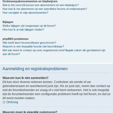
Onderwerpabonnementen en bladwijzers
Wat is het verschil tussen een abonnement en een bladwijzer?
Hoe kan ik me abonneren op een specifieke forums of onderwerpen?
Hoe verwijder ik mijn abonnementen?
Bijlagen
Welke bijlagen zijn toegestaan op dit forum?
Hoe kan ik al mijn bijlagen vinden?
phpBB3 problemen
Wie heeft deze forumsoftware geschreven?
Waarom is een bepaalde functie niet beschikbaar?
Met wie neem ik contact op over ongewenste en/of illegale zaken die gerelateerd zijn
aan dit forum?
Aanmelding en registratieproblemen
Waarom kan ik niet aanmelden?
Dit kan door diverse redenen komen. Controleer als eerste of uw
gebruikersnaam en wachtwoord juist zijn. Als ze juist zijn, neem dan contact op
met de forumbeheerder en vraag of u niet bent verbannen. Het is ook mogelijk
dat de forumbeheerder een configuratie probleem heeft op het forum, en dat ze
dit eerst moeten maken.
Omhoog
Waarom moet ik eigenlijk registreren?