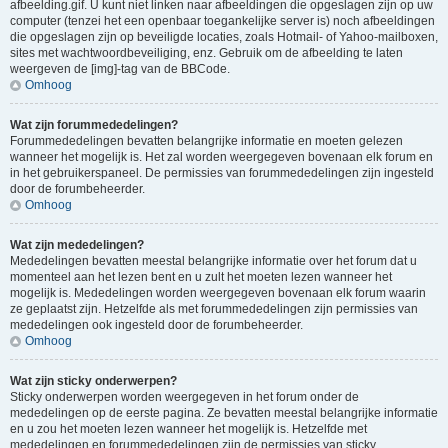
afbeelding.gif. U kunt niet linken naar afbeeldingen die opgeslagen zijn op uw
computer (tenzei het een openbaar toegankelijke server is) noch afbeeldingen
die opgeslagen zijn op beveiligde locaties, zoals Hotmail- of Yahoo-mailboxen,
sites met wachtwoordbeveiliging, enz. Gebruik om de afbeelding te laten
weergeven de [img]-tag van de BBCode.
Omhoog
Wat zijn forummededelingen?
Forummededelingen bevatten belangrijke informatie en moeten gelezen
wanneer het mogelijk is. Het zal worden weergegeven bovenaan elk forum en
in het gebruikerspaneel. De permissies van forummededelingen zijn ingesteld
door de forumbeheerder.
Omhoog
Wat zijn mededelingen?
Mededelingen bevatten meestal belangrijke informatie over het forum dat u
momenteel aan het lezen bent en u zult het moeten lezen wanneer het
mogelijk is. Mededelingen worden weergegeven bovenaan elk forum waarin
ze geplaatst zijn. Hetzelfde als met forummededelingen zijn permissies van
mededelingen ook ingesteld door de forumbeheerder.
Omhoog
Wat zijn sticky onderwerpen?
Sticky onderwerpen worden weergegeven in het forum onder de
mededelingen op de eerste pagina. Ze bevatten meestal belangrijke informatie
en u zou het moeten lezen wanneer het mogelijk is. Hetzelfde met
mededelingen en forummededelingen zijn de permissies van sticky