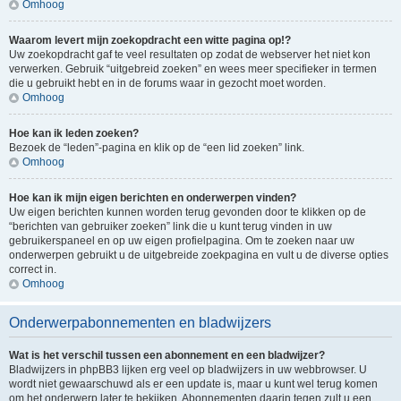
Omhoog
Waarom levert mijn zoekopdracht een witte pagina op!?
Uw zoekopdracht gaf te veel resultaten op zodat de webserver het niet kon
verwerken. Gebruik “uitgebreid zoeken” en wees meer specifieker in termen
die u gebruikt hebt en in de forums waar in gezocht moet worden.
Omhoog
Hoe kan ik leden zoeken?
Bezoek de “leden”-pagina en klik op de “een lid zoeken” link.
Omhoog
Hoe kan ik mijn eigen berichten en onderwerpen vinden?
Uw eigen berichten kunnen worden terug gevonden door te klikken op de
“berichten van gebruiker zoeken” link die u kunt terug vinden in uw
gebruikerspaneel en op uw eigen profielpagina. Om te zoeken naar uw
onderwerpen gebruikt u de uitgebreide zoekpagina en vult u de diverse opties
correct in.
Omhoog
Onderwerpabonnementen en bladwijzers
Wat is het verschil tussen een abonnement en een bladwijzer?
Bladwijzers in phpBB3 lijken erg veel op bladwijzers in uw webbrowser. U
wordt niet gewaarschuwd als er een update is, maar u kunt wel terug komen
om het onderwerp later te bekijken. Abonnementen daarin tegen zult u een