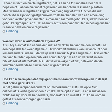
U hoeft misschien niet te registreren, het is aan de forumbeheerder om te
bepalen of u al dan niet moet registreren om berichten te kunnen plaatsen.
Maar wanneer u registreert krijgt u meer toegang tot extra functies die niet
beschikbaar zijn voor gastgebruikers zoals het bepalen van een afbeelding
voor een avatar, privéberichten, e-mailen naar medegebruikers, lid worden van
gebruikersgroepen, enz. Het neemt slechts een paar minuten in beslag dus het
is aan te bevelen om te registreren.
Omhoog
Waarom word ik automatisch afgemeld?
Als u
Mij automatisch aanmelden
niet aanvinkt bij het aanmelden, wordt u na
een bepaalde tijd weer afgemeld. Dit voorkomt misbruik van uw account door
iemand anders. Indien u dat vakje wel aanvinkt blijft u aangemeld. Dit is echter
niet aan te raden op een publieke computer op b.v. een universiteit, in een
bibliotheek of internetcafé. Als u dit selectievakje niet ziet, betekend dat de
forumbeheerder deze functie heeft uitgeschakeld.
Omhoog
Hoe kan ik vermijden dat mijn gebruikersnaam wordt weergeven in de lijst
met online gebruikers?
In het gebruikerspaneel onder “Forumvoorkeuren”, zult u de optie
Mijn
onlinestatus verbergen
vinden. Schakel deze optie in met
Ja
en u zult alleen
zichtbaar zijn voor de beheerders, moderators en uwzelf. U zult dan worden
geteld als een verborgen gebruiker.
Omhoog