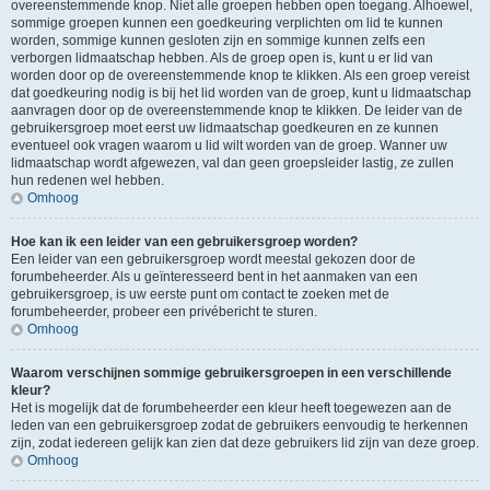
overeenstemmende knop. Niet alle groepen hebben open toegang. Alhoewel,
sommige groepen kunnen een goedkeuring verplichten om lid te kunnen
worden, sommige kunnen gesloten zijn en sommige kunnen zelfs een
verborgen lidmaatschap hebben. Als de groep open is, kunt u er lid van
worden door op de overeenstemmende knop te klikken. Als een groep vereist
dat goedkeuring nodig is bij het lid worden van de groep, kunt u lidmaatschap
aanvragen door op de overeenstemmende knop te klikken. De leider van de
gebruikersgroep moet eerst uw lidmaatschap goedkeuren en ze kunnen
eventueel ook vragen waarom u lid wilt worden van de groep. Wanner uw
lidmaatschap wordt afgewezen, val dan geen groepsleider lastig, ze zullen
hun redenen wel hebben.
Omhoog
Hoe kan ik een leider van een gebruikersgroep worden?
Een leider van een gebruikersgroep wordt meestal gekozen door de
forumbeheerder. Als u geïnteresseerd bent in het aanmaken van een
gebruikersgroep, is uw eerste punt om contact te zoeken met de
forumbeheerder, probeer een privébericht te sturen.
Omhoog
Waarom verschijnen sommige gebruikersgroepen in een verschillende
kleur?
Het is mogelijk dat de forumbeheerder een kleur heeft toegewezen aan de
leden van een gebruikersgroep zodat de gebruikers eenvoudig te herkennen
zijn, zodat iedereen gelijk kan zien dat deze gebruikers lid zijn van deze groep.
Omhoog