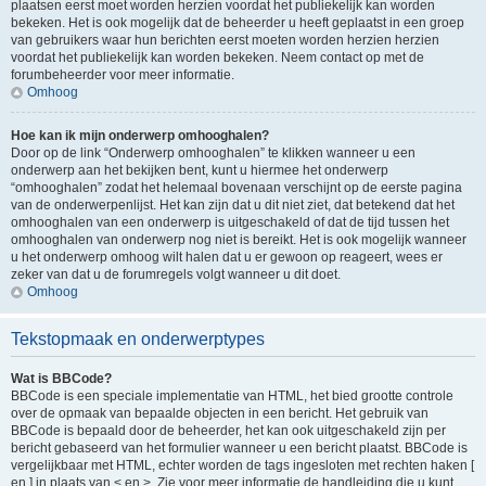
plaatsen eerst moet worden herzien voordat het publiekelijk kan worden
bekeken. Het is ook mogelijk dat de beheerder u heeft geplaatst in een groep
van gebruikers waar hun berichten eerst moeten worden herzien herzien
voordat het publiekelijk kan worden bekeken. Neem contact op met de
forumbeheerder voor meer informatie.
Omhoog
Hoe kan ik mijn onderwerp omhooghalen?
Door op de link “Onderwerp omhooghalen” te klikken wanneer u een
onderwerp aan het bekijken bent, kunt u hiermee het onderwerp
“omhooghalen” zodat het helemaal bovenaan verschijnt op de eerste pagina
van de onderwerpenlijst. Het kan zijn dat u dit niet ziet, dat betekend dat het
omhooghalen van een onderwerp is uitgeschakeld of dat de tijd tussen het
omhooghalen van onderwerp nog niet is bereikt. Het is ook mogelijk wanneer
u het onderwerp omhoog wilt halen dat u er gewoon op reageert, wees er
zeker van dat u de forumregels volgt wanneer u dit doet.
Omhoog
Tekstopmaak en onderwerptypes
Wat is BBCode?
BBCode is een speciale implementatie van HTML, het bied grootte controle
over de opmaak van bepaalde objecten in een bericht. Het gebruik van
BBCode is bepaald door de beheerder, het kan ook uitgeschakeld zijn per
bericht gebaseerd van het formulier wanneer u een bericht plaatst. BBCode is
vergelijkbaar met HTML, echter worden de tags ingesloten met rechten haken [
en ] in plaats van < en >. Zie voor meer informatie de handleiding die u kunt