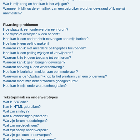
Wat is mijn rang en hoe kan ik het wijzigen?
Wanneer ik klik op de e-maillink van een gebruiker wordt er gevraagd of ik me wil
aanmelden?
Plaatsingsproblemen
Hoe plaats ik een onderwerp in een forum?
Hoe wijzig of verwijder ik een bericht?
Hoe kan ik een onderschrift toevoegen aan mijn bericht?
Hoe kan ik een peiling maken?
Waarom kan ik niet meerdere peilingopties toevoegen?
Hoe kan ik een peiling wijzigen of verwijderen?
Waarom krijg ik geen toegang tot een forum?
Waarom kan ik geen bijlagen toevoegen?
Waarom ontvang ik een waarschuwing?
Hoe kan ik berichten melden aan een moderator?
Waarvoor is de “Opslaan”-knop bij het plaatsen van een onderwerp?
Waarom moet mijn bericht worden goedgekeurd?
Hoe kan ik mijn onderwerp omhooghalen?
Tekstopmaak en onderwerptypes
Wat is BBCode?
Kan ik HTML gebruiken?
Wat zijn smileys?
Kan ik afbeeldingen plaatsen?
Wat zijn forummededelingen?
Wat zijn mededelingen?
Wat zijn sticky onderwerpen?
Wat zijn gesloten onderwerpen?
Wat zijn onderwerppictogrammen?