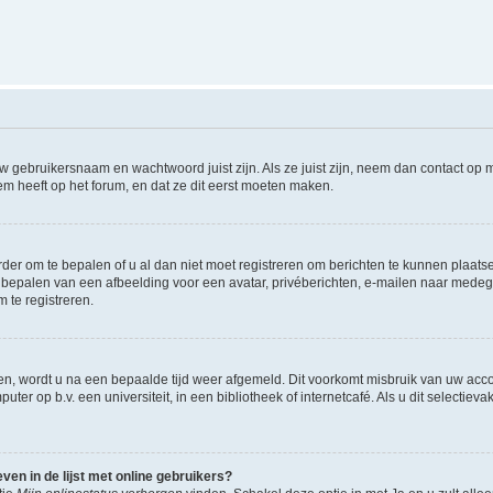
w gebruikersnaam en wachtwoord juist zijn. Als ze juist zijn, neem dan contact op
m heeft op het forum, en dat ze dit eerst moeten maken.
rder om te bepalen of u al dan niet moet registreren om berichten te kunnen plaatse
het bepalen van een afbeelding voor een avatar, privéberichten, e-mailen naar med
 te registreren.
en, wordt u na een bepaalde tijd weer afgemeld. Dit voorkomt misbruik van uw accou
ter op b.v. een universiteit, in een bibliotheek of internetcafé. Als u dit selectiev
en in de lijst met online gebruikers?