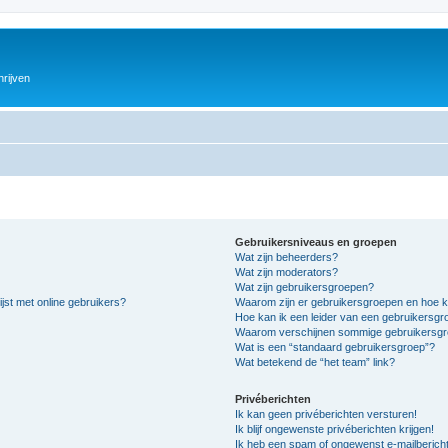
hrijven
Gebruikersniveaus en groepen
Wat zijn beheerders?
Wat zijn moderators?
Wat zijn gebruikersgroepen?
jst met online gebruikers?
Waarom zijn er gebruikersgroepen en hoe k
Hoe kan ik een leider van een gebruikersg
Waarom verschijnen sommige gebruikersgro
Wat is een “standaard gebruikersgroep”?
Wat betekend de “het team” link?
Privéberichten
Ik kan geen privéberichten versturen!
Ik blijf ongewenste privéberichten krijgen!
Ik heb een spam of ongewenst e-mailberich