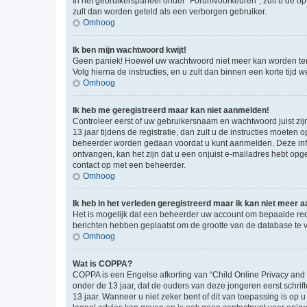
In het gebruikerspaneel onder “Forumvoorkeuren”, zult u de op
zult dan worden geteld als een verborgen gebruiker.
Omhoog
Ik ben mijn wachtwoord kwijt!
Geen paniek! Hoewel uw wachtwoord niet meer kan worden te
Volg hierna de instructies, en u zult dan binnen een korte tij
Omhoog
Ik heb me geregistreerd maar kan niet aanmelden!
Controleer eerst of uw gebruikersnaam en wachtwoord juist zij
13 jaar tijdens de registratie, dan zult u de instructies moet
beheerder worden gedaan voordat u kunt aanmelden. Deze inform
ontvangen, kan het zijn dat u een onjuist e-mailadres hebt opge
contact op met een beheerder.
Omhoog
Ik heb in het verleden geregistreerd maar ik kan niet meer
Het is mogelijk dat een beheerder uw account om bepaalde red
berichten hebben geplaatst om de grootte van de database te 
Omhoog
Wat is COPPA?
COPPA is een Engelse afkorting van “Child Online Privacy and
onder de 13 jaar, dat de ouders van deze jongeren eerst schri
13 jaar. Wanneer u niet zeker bent of dit van toepassing is op