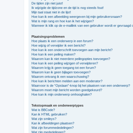
De tijden zijn niet juist!
Ik wijzigde de tijdzone en de tijd is nog steeds fout!
Mijn taal staat niet in de lijst!
Hoe kan ik een afbeelding weergeven bij mijn gebruikersnaam?
Wat is mijn rang en hoe kan ik het wijzigen?
Wanneer ik klik op de e-maillink van een gebruiker wordt er gevraagd 
Plaatsingsproblemen
Hoe plaats ik een onderwerp in een forum?
Hoe wijzig of verwijder ik een bericht?
Hoe kan ik een onderschrift toevoegen aan mijn bericht?
Hoe kan ik een peiling maken?
Waarom kan ik niet meerdere peilingopties toevoegen?
Hoe kan ik een peiling wijzigen of verwijderen?
Waarom krijg ik geen toegang tot een forum?
Waarom kan ik geen bijlagen toevoegen?
Waarom ontvang ik een waarschuwing?
Hoe kan ik berichten melden aan een moderator?
Waarvoor is de “Opslaan”-knop bij het plaatsen van een onderwerp?
Waarom moet mijn bericht worden goedgekeurd?
Hoe kan ik mijn onderwerp omhooghalen?
Tekstopmaak en onderwerptypes
Wat is BBCode?
Kan ik HTML gebruiken?
Wat zijn smileys?
Kan ik afbeeldingen plaatsen?
Wat zijn forummededelingen?
Wat zijn mededelingen?