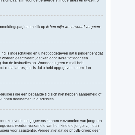
en zichtbaar zijn voor de beheerders, moderators en uwzelf. U
nmeldingspagina en klik op
Ik ben mijn wachtwoord vergeten
.
ning is ingeschakeld en u hebt opgegeven dat u jonger bent dat
st worden geactiveerd, dat kan door uwzelf of door een
 dan de instructies op. Wanneer u geen e-mail hebt
 het e-mailadres juist is dat u hebt opgegeven, neem dan
bruikers die een bepaalde tijd zich niet hebben aangemeld of
e kunnen deelnemen in discussies.
wanneer ze eventueel gegevens kunnen verzamelen van jongeren
 gegevens worden verzameld van hun kind die jonger zijn dan
dviseur voor assistentie. Vergeet niet dat de phpBB-groep geen