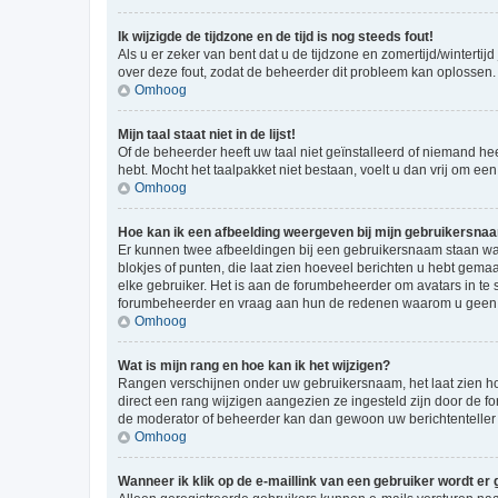
Ik wijzigde de tijdzone en de tijd is nog steeds fout!
Als u er zeker van bent dat u de tijdzone en zomertijd/wintertij
over deze fout, zodat de beheerder dit probleem kan oplossen.
Omhoog
Mijn taal staat niet in de lijst!
Of de beheerder heeft uw taal niet geïnstalleerd of niemand he
hebt. Mocht het taalpakket niet bestaan, voelt u dan vrij om e
Omhoog
Hoe kan ik een afbeelding weergeven bij mijn gebruikersna
Er kunnen twee afbeeldingen bij een gebruikersnaam staan wann
blokjes of punten, die laat zien hoeveel berichten u hebt gemaa
elke gebruiker. Het is aan de forumbeheerder om avatars in te
forumbeheerder en vraag aan hun de redenen waarom u geen a
Omhoog
Wat is mijn rang en hoe kan ik het wijzigen?
Rangen verschijnen onder uw gebruikersnaam, het laat zien hoe
direct een rang wijzigen aangezien ze ingesteld zijn door de f
de moderator of beheerder kan dan gewoon uw berichtenteller
Omhoog
Wanneer ik klik op de e-maillink van een gebruiker wordt er