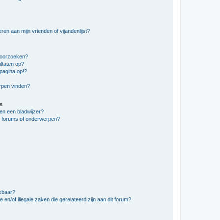
en aan mijn vrienden of vijandenlijst?
doorzoeken?
ltaten op?
pagina op!?
erpen vinden?
s
en een bladwijzer?
e forums of onderwerpen?
ikbaar?
en/of illegale zaken die gerelateerd zijn aan dit forum?