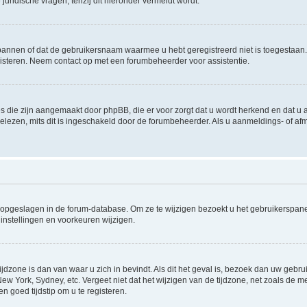
uridische vragen, tenzij dit hieronder vermeldt wordt.
rbannen of dat de gebruikersnaam waarmee u hebt geregistreerd niet is toegestaan
steren. Neem contact op met een forumbeheerder voor assistentie.
s die zijn aangemaakt door phpBB, die er voor zorgt dat u wordt herkend en dat u a
lezen, mits dit is ingeschakeld door de forumbeheerder. Als u aanmeldings- of a
gen opgeslagen in de forum-database. Om ze te wijzigen bezoekt u het gebruikersp
instellingen en voorkeuren wijzigen.
ijdzone is dan van waar u zich in bevindt. Als dit het geval is, bezoek dan uw geb
 New York, Sydney, etc. Vergeet niet dat het wijzigen van de tijdzone, net zoals de
en goed tijdstip om u te registeren.