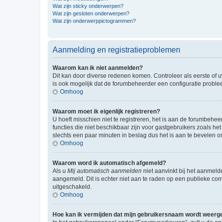
Wat zijn sticky onderwerpen?
Wat zijn gesloten onderwerpen?
Wat zijn onderwerppictogrammen?
Aanmelding en registratieproblemen
Waarom kan ik niet aanmelden?
Dit kan door diverse redenen komen. Controleer als eerste of u
is ook mogelijk dat de forumbeheerder een configuratie problee
Omhoog
Waarom moet ik eigenlijk registreren?
U hoeft misschien niet te registreren, het is aan de forumbehee
functies die niet beschikbaar zijn voor gastgebruikers zoals 
slechts een paar minuten in beslag dus het is aan te bevelen om
Omhoog
Waarom word ik automatisch afgemeld?
Als u
Mij automatisch aanmelden
niet aanvinkt bij het aanmeld
aangemeld. Dit is echter niet aan te raden op een publieke compu
uitgeschakeld.
Omhoog
Hoe kan ik vermijden dat mijn gebruikersnaam wordt weergev