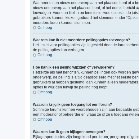
Wanneer u een nieuw onderwerp aan het plaatsen bent of u ben
nieuw onderwerp aan het plaatsen bent, of het eerste bericht a
toevoegen. Voer een titel in en tenminste twee opties in de juis
gebruikers kunnen kiezen geduurd het stemmen onder “Opties per 
meerdere keren kunnen stemmen.
Omhoog
Waarom kan ik niet meerdere peilingopties toevoegen?
Het limiet voor peilingopties zijn ingesteld door de forumbeh
de peilingopties kan verhogen.
Omhoog
Hoe kan ik een peiling wijzigen of verwijderen?
Hetzelfde als met berichten, kunnen peilingen ook worden gewijz
onderwerp, de peiling is altijd geassocieerd met het eerste be
gebruikers al hebben gestemd, dan kunnen alleen moderators o
opties te wijzigen terwijl de peiling nog loopt.
Omhoog
Waarom krijg ik geen toegang tot een forum?
Sommige forums kunnen voorbehouden zijn aan bepaalde gebruik
een moderator of beheerder en vraag ze of ze u toegang willen
Omhoog
Waarom kan ik geen bijlagen toevoegen?
Bijlagenpermissies zijn toegekend per forum, per groep of geb