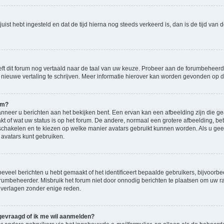
d juist hebt ingesteld en dat de tijd hierna nog steeds verkeerd is, dan is de tijd v
eft dit forum nog vertaald naar de taal van uw keuze. Probeer aan de forumbeheerde
en nieuwe vertaling te schrijven. Meer informatie hierover kan worden gevonden op
am?
eer u berichten aan het bekijken bent. Een ervan kan een afbeelding zijn die gea
kt of wat uw status is op het forum. De andere, normaal een grotere afbeelding, bet
 schakelen en te kiezen op welke manier avatars gebruikt kunnen worden. Als u ge
vatars kunt gebruiken.
veel berichten u hebt gemaakt of het identificeert bepaalde gebruikers, bijvoorbe
orumbeheerder. Misbruik het forum niet door onnodig berichten te plaatsen om uw ra
 verlagen zonder enige reden.
 gevraagd of ik me wil aanmelden?