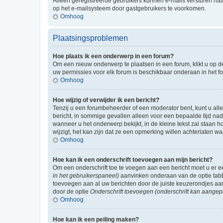
Alleen geregistreerde gebruikers kunnen e-mails versturen naa
op het e-mailsysteem door gastgebruikers te voorkomen.
Omhoog
Plaatsingsproblemen
Hoe plaats ik een onderwerp in een forum?
Om een nieuw onderwerp te plaatsen in een forum, klikt u op de
uw permissies voor elk forum is beschikbaar onderaan in het 
Omhoog
Hoe wijzig of verwijder ik een bericht?
Tenzij u een forumbeheerder of een moderator bent, kunt u allee
bericht, in sommige gevallen alleen voor een bepaalde tijd nad
wanneer u het onderwerp bekijkt, in de kleine tekst zal staan 
wijzigt, het kan zijn dat ze een opmerking willen achterlaten 
Omhoog
Hoe kan ik een onderschrift toevoegen aan mijn bericht?
Om een onderschrift toe te voegen aan een bericht moet u er
in het gebruikerspaneel)
aanvinken onderaan van de optie tabbl
toevoegen aan al uw berichten door de juiste keuzerondjes aa
door de optie
Onderschrift toevoegen (onderschrift kan aangep
Omhoog
Hoe kan ik een peiling maken?