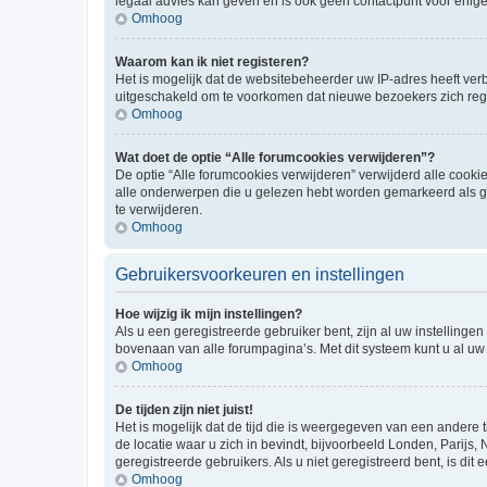
legaal advies kan geven en is ook geen contactpunt voor enige j
Omhoog
Waarom kan ik niet registeren?
Het is mogelijk dat de websitebeheerder uw IP-adres heeft ve
uitgeschakeld om te voorkomen dat nieuwe bezoekers zich regi
Omhoog
Wat doet de optie “Alle forumcookies verwijderen”?
De optie “Alle forumcookies verwijderen” verwijderd alle cookie
alle onderwerpen die u gelezen hebt worden gemarkeerd als ge
te verwijderen.
Omhoog
Gebruikersvoorkeuren en instellingen
Hoe wijzig ik mijn instellingen?
Als u een geregistreerde gebruiker bent, zijn al uw instellin
bovenaan van alle forumpagina’s. Met dit systeem kunt u al uw 
Omhoog
De tijden zijn niet juist!
Het is mogelijk dat de tijd die is weergegeven van een andere t
de locatie waar u zich in bevindt, bijvoorbeeld Londen, Parijs,
geregistreerde gebruikers. Als u niet geregistreerd bent, is dit e
Omhoog