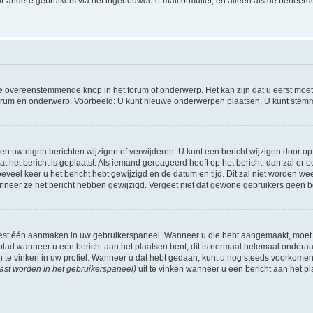
r andere gebruikers via het ingebouwde e-mailformulier, en alleen als de beheerde
 overeenstemmende knop in het forum of onderwerp. Het kan zijn dat u eerst moet r
forum en onderwerp. Voorbeeld: U kunt nieuwe onderwerpen plaatsen, U kunt stemm
n uw eigen berichten wijzigen of verwijderen. U kunt een bericht wijzigen door op 
at het bericht is geplaatst. Als iemand gereageerd heeft op het bericht, dan zal e
hoeveel keer u het bericht hebt gewijzigd en de datum en tijd. Dit zal niet worde
wanneer ze het bericht hebben gewijzigd. Vergeet niet dat gewone gebruikers geen 
 eest één aanmaken in uw gebruikerspaneel. Wanneer u die hebt aangemaakt, moet
ad wanneer u een bericht aan het plaatsen bent, dit is normaal helemaal onderaan
n te vinken in uw profiel. Wanneer u dat hebt gedaan, kunt u nog steeds voorkome
ast worden in het gebruikerspaneel)
uit te vinken wanneer u een bericht aan het pl