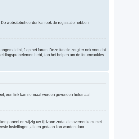
. De websitebeheerder kan ook de registratie hebben
angemeld blijft op het forum. Deze functie zorgt er ook voor dat
fmeldingsprobelemen hebt, kan het helpen om de forumcookies
aneel, een link kan normaal worden gevonden helemaal
ruikerspaneel en wijzig uw tijdzone zodat die overeenkomt met
 meeste instellingen, alleen gedaan kan worden door