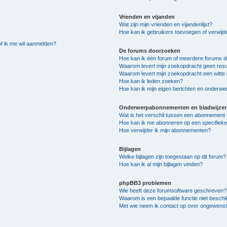
Vrienden en vijanden
Wat zijn mijn vrienden en vijandenlijst?
Hoe kan ik gebruikers toevoegen of verwijder
of ik me wil aanmelden?
De forums doorzoeken
Hoe kan ik één forum of meerdere forums 
Waarom levert mijn zoekopdracht geen resu
Waarom levert mijn zoekopdracht een witte 
Hoe kan ik leden zoeken?
Hoe kan ik mijn eigen berichten en onderw
Onderwerpabonnementen en bladwijzer
Wat is het verschil tussen een abonnement 
Hoe kan ik me abonneren op een specifiek
Hoe verwijder ik mijn abonnementen?
Bijlagen
Welke bijlagen zijn toegestaan op dit forum?
Hoe kan ik al mijn bijlagen vinden?
phpBB3 problemen
Wie heeft deze forumsoftware geschreven?
Waarom is een bepaalde functie niet besch
Met wie neem ik contact op over ongewenste 