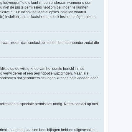
ling toevoegen” die u kunt vinden onderaan wanneer u een
u niet de juiste permissies hebt om peilingen te kunnen
ekstveld. U kunt ook het aantal opties instellen waaruit
 instellen, en als laatste kunt u ook instellen of gebruikers
egestaan, neem dan contact op met de forumbeheerder zodat die
ikt u op de wijzig-knop van het eerste bericht in het
 verwijderen of een peilingoptie wijzigingen. Maar, als
e voorkomen dat gebruikers peilingen kunnen beïnvloeden door
cties hebt u speciale permissies nodig. Neem contact op met
icht in aan het plaatsen bent bijlagen hebben uitgeschakeld,