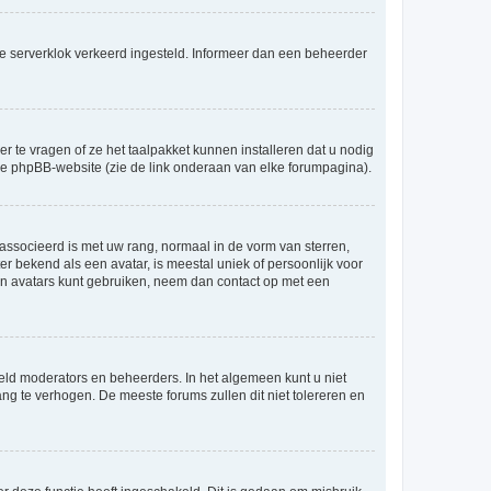
an de serverklok verkeerd ingesteld. Informeer dan een beheerder
r te vragen of ze het taalpakket kunnen installeren dat u nodig
 de phpBB-website (zie de link onderaan van elke forumpagina).
ssocieerd is met uw rang, normaal in de vorm van sterren,
er bekend als een avatar, is meestal uniek of persoonlijk voor
en avatars kunt gebruiken, neem dan contact op met een
eld moderators en beheerders. In het algemeen kunt u niet
ng te verhogen. De meeste forums zullen dit niet tolereren en