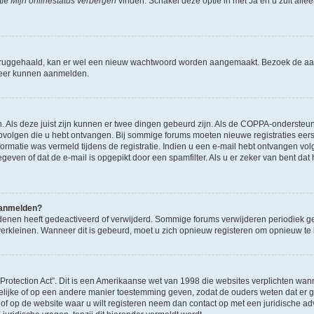
tie
Mijn onlinestatus verbergen
vinden. Schakel deze optie in met
Ja
en u zult alle
ruggehaald, kan er wel een nieuw wachtwoord worden aangemaakt. Bezoek de aa
d weer kunnen aanmelden.
n. Als deze juist zijn kunnen er twee dingen gebeurd zijn. Als de COPPA-ondersteu
en opvolgen die u hebt ontvangen. Bij sommige forums moeten nieuwe registraties eer
atie was vermeld tijdens de registratie. Indien u een e-mail hebt ontvangen volg
geven of dat de e-mail is opgepikt door een spamfilter. Als u er zeker van bent dat
 aanmelden?
enen heeft gedeactiveerd of verwijderd. Sommige forums verwijderen periodiek ge
verkleinen. Wanneer dit is gebeurd, moet u zich opnieuw registeren om opnieuw t
 Protection Act”. Dit is een Amerikaanse wet van 1998 die websites verplichten 
ftelijke of op een andere manier toestemming geven, zodat de ouders weten dat er
 u of op de website waar u wilt registeren neem dan contact op met een juridische a