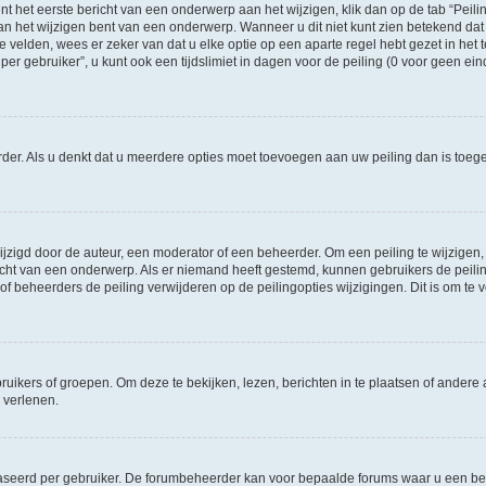
t het eerste bericht van een onderwerp aan het wijzigen, klik dan op de tab “Pei
an het wijzigen bent van een onderwerp. Wanneer u dit niet kunt zien betekend dat 
te velden, wees er zeker van dat u elke optie op een aparte regel hebt gezet in het t
gebruiker”, u kunt ook een tijdslimiet in dagen voor de peiling (0 voor geen einde)
eerder. Als u denkt dat u meerdere opties moet toevoegen aan uw peiling dan is to
igd door de auteur, een moderator of een beheerder. Om een peiling te wijzigen, kl
richt van een onderwerp. Als er niemand heeft gestemd, kunnen gebruikers de peiling
f beheerders de peiling verwijderen op de peilingopties wijzigingen. Dit is om t
ers of groepen. Om deze te bekijken, lezen, berichten in te plaatsen of andere a
 verlenen.
aseerd per gebruiker. De forumbeheerder kan voor bepaalde forums waar u een ber