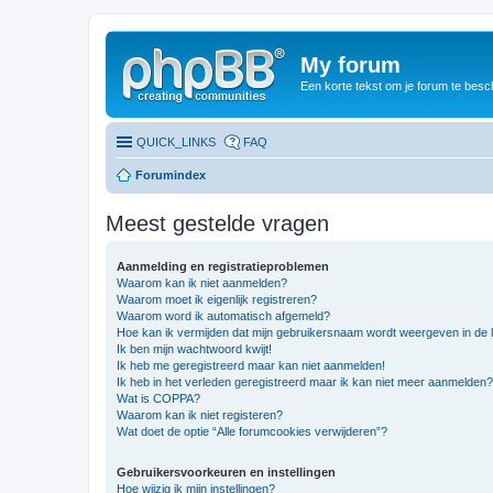
My forum
Een korte tekst om je forum te besc
QUICK_LINKS
FAQ
Forumindex
Meest gestelde vragen
Aanmelding en registratieproblemen
Waarom kan ik niet aanmelden?
Waarom moet ik eigenlijk registreren?
Waarom word ik automatisch afgemeld?
Hoe kan ik vermijden dat mijn gebruikersnaam wordt weergeven in de li
Ik ben mijn wachtwoord kwijt!
Ik heb me geregistreerd maar kan niet aanmelden!
Ik heb in het verleden geregistreerd maar ik kan niet meer aanmelden?
Wat is COPPA?
Waarom kan ik niet registeren?
Wat doet de optie “Alle forumcookies verwijderen”?
Gebruikersvoorkeuren en instellingen
Hoe wijzig ik mijn instellingen?