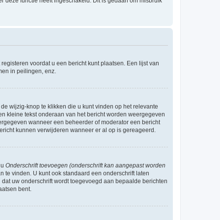
r deze functie heeft ingeschakeld. Dit is gedaan om misbruik
egisteren voordat u een bericht kunt plaatsen. Een lijst van
en in peilingen, enz.
de wijzig-knop te klikken die u kunt vinden op het relevante
r een kleine tekst onderaan van het bericht worden weergegeven
n weergegeven wanneer een beheerder of moderator een bericht
bericht kunnen verwijderen wanneer er al op is gereageerd.
 u
Onderschrift toevoegen (onderschrift kan aangepast worden
 te vinden. U kunt ook standaard een onderschrift laten
n dat uw onderschrift wordt toegevoegd aan bepaalde berichten
aatsen bent.