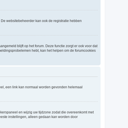
. De websitebeheerder kan ook de registratie hebben
angemeld blijft op het forum. Deze functie zorgt er ook voor dat
fmeldingsprobelemen hebt, kan het helpen om de forumcookies
aneel, een link kan normaal worden gevonden helemaal
ruikerspaneel en wijzig uw tijdzone zodat die overeenkomt met
 meeste instellingen, alleen gedaan kan worden door