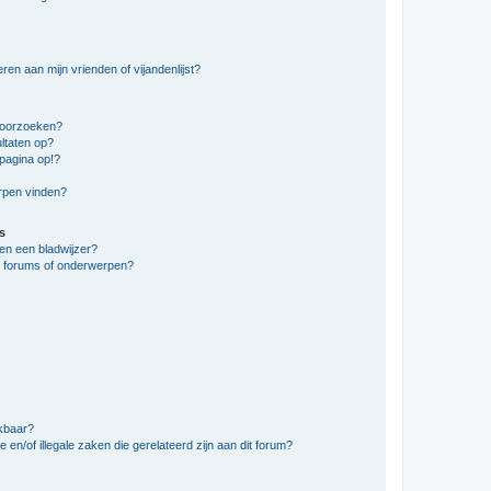
en aan mijn vrienden of vijandenlijst?
doorzoeken?
ltaten op?
pagina op!?
erpen vinden?
s
en een bladwijzer?
e forums of onderwerpen?
ikbaar?
en/of illegale zaken die gerelateerd zijn aan dit forum?