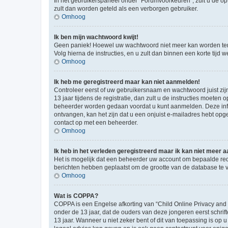
In het gebruikerspaneel onder “Forumvoorkeuren”, zult u de op
zult dan worden geteld als een verborgen gebruiker.
Omhoog
Ik ben mijn wachtwoord kwijt!
Geen paniek! Hoewel uw wachtwoord niet meer kan worden te
Volg hierna de instructies, en u zult dan binnen een korte tij
Omhoog
Ik heb me geregistreerd maar kan niet aanmelden!
Controleer eerst of uw gebruikersnaam en wachtwoord juist zij
13 jaar tijdens de registratie, dan zult u de instructies moet
beheerder worden gedaan voordat u kunt aanmelden. Deze inform
ontvangen, kan het zijn dat u een onjuist e-mailadres hebt opge
contact op met een beheerder.
Omhoog
Ik heb in het verleden geregistreerd maar ik kan niet meer
Het is mogelijk dat een beheerder uw account om bepaalde red
berichten hebben geplaatst om de grootte van de database te 
Omhoog
Wat is COPPA?
COPPA is een Engelse afkorting van “Child Online Privacy and
onder de 13 jaar, dat de ouders van deze jongeren eerst schri
13 jaar. Wanneer u niet zeker bent of dit van toepassing is op