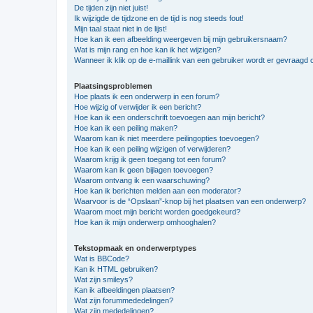
De tijden zijn niet juist!
Ik wijzigde de tijdzone en de tijd is nog steeds fout!
Mijn taal staat niet in de lijst!
Hoe kan ik een afbeelding weergeven bij mijn gebruikersnaam?
Wat is mijn rang en hoe kan ik het wijzigen?
Wanneer ik klik op de e-maillink van een gebruiker wordt er gevraagd 
Plaatsingsproblemen
Hoe plaats ik een onderwerp in een forum?
Hoe wijzig of verwijder ik een bericht?
Hoe kan ik een onderschrift toevoegen aan mijn bericht?
Hoe kan ik een peiling maken?
Waarom kan ik niet meerdere peilingopties toevoegen?
Hoe kan ik een peiling wijzigen of verwijderen?
Waarom krijg ik geen toegang tot een forum?
Waarom kan ik geen bijlagen toevoegen?
Waarom ontvang ik een waarschuwing?
Hoe kan ik berichten melden aan een moderator?
Waarvoor is de “Opslaan”-knop bij het plaatsen van een onderwerp?
Waarom moet mijn bericht worden goedgekeurd?
Hoe kan ik mijn onderwerp omhooghalen?
Tekstopmaak en onderwerptypes
Wat is BBCode?
Kan ik HTML gebruiken?
Wat zijn smileys?
Kan ik afbeeldingen plaatsen?
Wat zijn forummededelingen?
Wat zijn mededelingen?