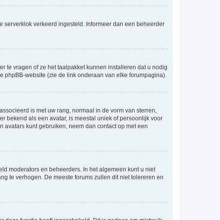
an de serverklok verkeerd ingesteld. Informeer dan een beheerder
r te vragen of ze het taalpakket kunnen installeren dat u nodig
 de phpBB-website (zie de link onderaan van elke forumpagina).
ssocieerd is met uw rang, normaal in de vorm van sterren,
er bekend als een avatar, is meestal uniek of persoonlijk voor
en avatars kunt gebruiken, neem dan contact op met een
eld moderators en beheerders. In het algemeen kunt u niet
ng te verhogen. De meeste forums zullen dit niet tolereren en