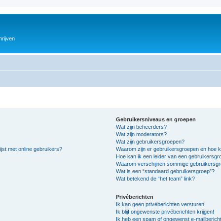
hrijven
Gebruikersniveaus en groepen
Wat zijn beheerders?
Wat zijn moderators?
Wat zijn gebruikersgroepen?
jst met online gebruikers?
Waarom zijn er gebruikersgroepen en hoe k
Hoe kan ik een leider van een gebruikersg
Waarom verschijnen sommige gebruikersgro
Wat is een “standaard gebruikersgroep”?
Wat betekend de “het team” link?
Privéberichten
Ik kan geen privéberichten versturen!
Ik blijf ongewenste privéberichten krijgen!
Ik heb een spam of ongewenst e-mailberich