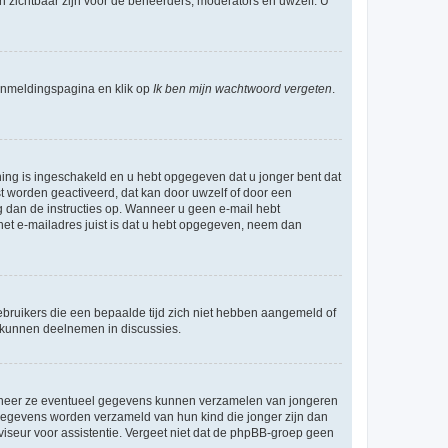
en zichtbaar zijn voor de beheerders, moderators en uwzelf. U
nmeldingspagina en klik op
Ik ben mijn wachtwoord vergeten
.
ning is ingeschakeld en u hebt opgegeven dat u jonger bent dat
st worden geactiveerd, dat kan door uwzelf of door een
 dan de instructies op. Wanneer u geen e-mail hebt
 het e-mailadres juist is dat u hebt opgegeven, neem dan
bruikers die een bepaalde tijd zich niet hebben aangemeld of
e kunnen deelnemen in discussies.
wanneer ze eventueel gegevens kunnen verzamelen van jongeren
 gegevens worden verzameld van hun kind die jonger zijn dan
dviseur voor assistentie. Vergeet niet dat de phpBB-groep geen