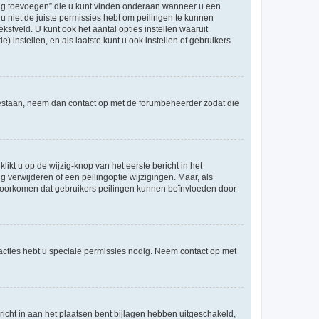
ling toevoegen” die u kunt vinden onderaan wanneer u een
u niet de juiste permissies hebt om peilingen te kunnen
ekstveld. U kunt ook het aantal opties instellen waaruit
 instellen, en als laatste kunt u ook instellen of gebruikers
egestaan, neem dan contact op met de forumbeheerder zodat die
ikt u op de wijzig-knop van het eerste bericht in het
 verwijderen of een peilingoptie wijzigingen. Maar, als
e voorkomen dat gebruikers peilingen kunnen beïnvloeden door
cties hebt u speciale permissies nodig. Neem contact op met
icht in aan het plaatsen bent bijlagen hebben uitgeschakeld,