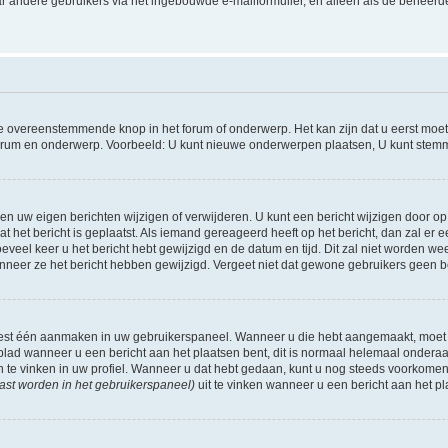
r andere gebruikers via het ingebouwde e-mailformulier, en alleen als de beheerde
 overeenstemmende knop in het forum of onderwerp. Het kan zijn dat u eerst moet r
forum en onderwerp. Voorbeeld: U kunt nieuwe onderwerpen plaatsen, U kunt stemm
n uw eigen berichten wijzigen of verwijderen. U kunt een bericht wijzigen door op 
at het bericht is geplaatst. Als iemand gereageerd heeft op het bericht, dan zal e
hoeveel keer u het bericht hebt gewijzigd en de datum en tijd. Dit zal niet worde
wanneer ze het bericht hebben gewijzigd. Vergeet niet dat gewone gebruikers geen 
 eest één aanmaken in uw gebruikerspaneel. Wanneer u die hebt aangemaakt, moet
ad wanneer u een bericht aan het plaatsen bent, dit is normaal helemaal onderaan
n te vinken in uw profiel. Wanneer u dat hebt gedaan, kunt u nog steeds voorkome
ast worden in het gebruikerspaneel)
uit te vinken wanneer u een bericht aan het pl