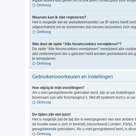
legaal advies kan geven en is ook geen contactpunt voor enige j
Omhoog
Waarom kan ik niet registeren?
Het is mogelijk dat de websitebeheerder uw IP-adres heeft ve
uitgeschakeld om te voorkomen dat nieuwe bezoekers zich regi
Omhoog
Wat doet de optie “Alle forumcookies verwijderen”?
De optie “Alle forumcookies verwijderen” verwijderd alle cookie
alle onderwerpen die u gelezen hebt worden gemarkeerd als ge
te verwijderen.
Omhoog
Gebruikersvoorkeuren en instellingen
Hoe wijzig ik mijn instellingen?
Als u een geregistreerde gebruiker bent, zijn al uw instellin
bovenaan van alle forumpagina’s. Met dit systeem kunt u al uw 
Omhoog
De tijden zijn niet juist!
Het is mogelijk dat de tijd die is weergegeven van een andere t
de locatie waar u zich in bevindt, bijvoorbeeld Londen, Parijs,
geregistreerde gebruikers. Als u niet geregistreerd bent, is dit e
Omhoog