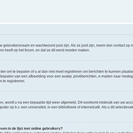
w gebruikersnaam en wachtwoord juist zijn. Als ze juist zijn, neem dan contact op
m heeft op het forum, en dat ze dit eerst moeten maken.
rder om te bepalen of u al dan niet moet registreren om berichten te kunnen plaatse
het bepalen van een afbeelding voor een avatar, privéberichten, e-mailen naar med
 te registreren.
en, wordt u na een bepaalde tijd weer afgemeld. Dit voorkomt misbruik van uw accou
ter op b.v. een universiteit, in een bibliotheek of internetcafé. Als u dit selectiev
en in de lijst met online gebruikers?