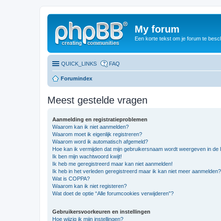
My forum
Een korte tekst om je forum te besc
QUICK_LINKS
FAQ
Forumindex
Meest gestelde vragen
Aanmelding en registratieproblemen
Waarom kan ik niet aanmelden?
Waarom moet ik eigenlijk registreren?
Waarom word ik automatisch afgemeld?
Hoe kan ik vermijden dat mijn gebruikersnaam wordt weergeven in de li
Ik ben mijn wachtwoord kwijt!
Ik heb me geregistreerd maar kan niet aanmelden!
Ik heb in het verleden geregistreerd maar ik kan niet meer aanmelden?
Wat is COPPA?
Waarom kan ik niet registeren?
Wat doet de optie “Alle forumcookies verwijderen”?
Gebruikersvoorkeuren en instellingen
Hoe wijzig ik mijn instellingen?