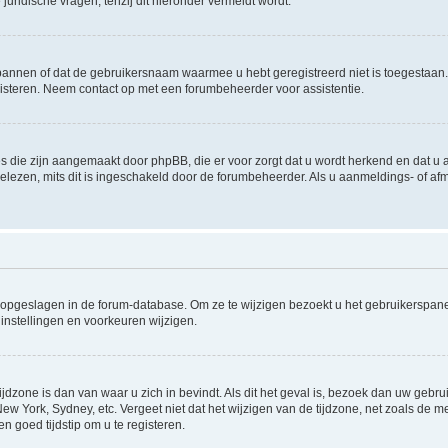
uridische vragen, tenzij dit hieronder vermeldt wordt.
rbannen of dat de gebruikersnaam waarmee u hebt geregistreerd niet is toegestaan
steren. Neem contact op met een forumbeheerder voor assistentie.
s die zijn aangemaakt door phpBB, die er voor zorgt dat u wordt herkend en dat u a
lezen, mits dit is ingeschakeld door de forumbeheerder. Als u aanmeldings- of a
gen opgeslagen in de forum-database. Om ze te wijzigen bezoekt u het gebruikersp
instellingen en voorkeuren wijzigen.
ijdzone is dan van waar u zich in bevindt. Als dit het geval is, bezoek dan uw geb
 New York, Sydney, etc. Vergeet niet dat het wijzigen van de tijdzone, net zoals de
en goed tijdstip om u te registeren.