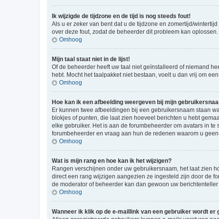
Ik wijzigde de tijdzone en de tijd is nog steeds fout!
Als u er zeker van bent dat u de tijdzone en zomertijd/wintertij
over deze fout, zodat de beheerder dit probleem kan oplossen.
Omhoog
Mijn taal staat niet in de lijst!
Of de beheerder heeft uw taal niet geïnstalleerd of niemand he
hebt. Mocht het taalpakket niet bestaan, voelt u dan vrij om e
Omhoog
Hoe kan ik een afbeelding weergeven bij mijn gebruikersna
Er kunnen twee afbeeldingen bij een gebruikersnaam staan wann
blokjes of punten, die laat zien hoeveel berichten u hebt gemaa
elke gebruiker. Het is aan de forumbeheerder om avatars in te
forumbeheerder en vraag aan hun de redenen waarom u geen a
Omhoog
Wat is mijn rang en hoe kan ik het wijzigen?
Rangen verschijnen onder uw gebruikersnaam, het laat zien hoe
direct een rang wijzigen aangezien ze ingesteld zijn door de f
de moderator of beheerder kan dan gewoon uw berichtenteller
Omhoog
Wanneer ik klik op de e-maillink van een gebruiker wordt er