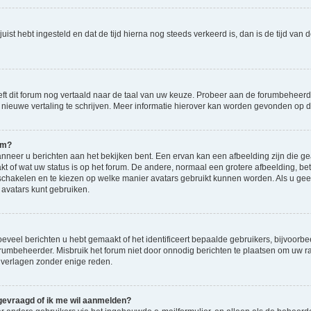
d juist hebt ingesteld en dat de tijd hierna nog steeds verkeerd is, dan is de tijd v
eft dit forum nog vertaald naar de taal van uw keuze. Probeer aan de forumbeheerde
en nieuwe vertaling te schrijven. Meer informatie hierover kan worden gevonden op
am?
eer u berichten aan het bekijken bent. Een ervan kan een afbeelding zijn die gea
kt of wat uw status is op het forum. De andere, normaal een grotere afbeelding, bet
 schakelen en te kiezen op welke manier avatars gebruikt kunnen worden. Als u ge
vatars kunt gebruiken.
veel berichten u hebt gemaakt of het identificeert bepaalde gebruikers, bijvoorbe
orumbeheerder. Misbruik het forum niet door onnodig berichten te plaatsen om uw ra
 verlagen zonder enige reden.
 gevraagd of ik me wil aanmelden?