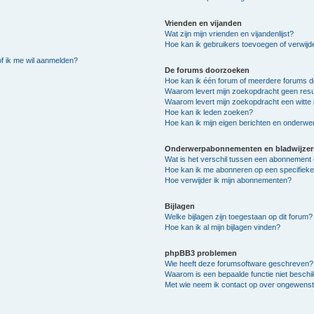
Vrienden en vijanden
Wat zijn mijn vrienden en vijandenlijst?
Hoe kan ik gebruikers toevoegen of verwijder
of ik me wil aanmelden?
De forums doorzoeken
Hoe kan ik één forum of meerdere forums 
Waarom levert mijn zoekopdracht geen resu
Waarom levert mijn zoekopdracht een witte 
Hoe kan ik leden zoeken?
Hoe kan ik mijn eigen berichten en onderw
Onderwerpabonnementen en bladwijzer
Wat is het verschil tussen een abonnement 
Hoe kan ik me abonneren op een specifiek
Hoe verwijder ik mijn abonnementen?
Bijlagen
Welke bijlagen zijn toegestaan op dit forum?
Hoe kan ik al mijn bijlagen vinden?
phpBB3 problemen
Wie heeft deze forumsoftware geschreven?
Waarom is een bepaalde functie niet besch
Met wie neem ik contact op over ongewenste 