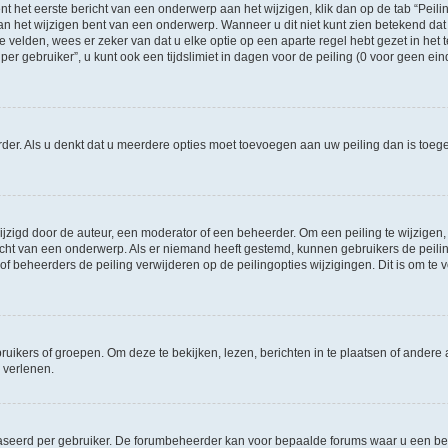
t het eerste bericht van een onderwerp aan het wijzigen, klik dan op de tab “Pei
an het wijzigen bent van een onderwerp. Wanneer u dit niet kunt zien betekend dat 
te velden, wees er zeker van dat u elke optie op een aparte regel hebt gezet in het t
gebruiker”, u kunt ook een tijdslimiet in dagen voor de peiling (0 voor geen einde)
eerder. Als u denkt dat u meerdere opties moet toevoegen aan uw peiling dan is to
igd door de auteur, een moderator of een beheerder. Om een peiling te wijzigen, kl
richt van een onderwerp. Als er niemand heeft gestemd, kunnen gebruikers de peiling
f beheerders de peiling verwijderen op de peilingopties wijzigingen. Dit is om t
ers of groepen. Om deze te bekijken, lezen, berichten in te plaatsen of andere a
 verlenen.
aseerd per gebruiker. De forumbeheerder kan voor bepaalde forums waar u een ber