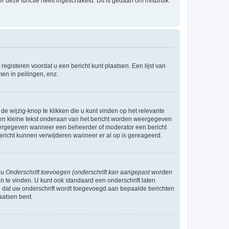
r deze functie heeft ingeschakeld. Dit is gedaan om misbruik
egisteren voordat u een bericht kunt plaatsen. Een lijst van
en in peilingen, enz.
de wijzig-knop te klikken die u kunt vinden op het relevante
r een kleine tekst onderaan van het bericht worden weergegeven
n weergegeven wanneer een beheerder of moderator een bericht
bericht kunnen verwijderen wanneer er al op is gereageerd.
 u
Onderschrift toevoegen (onderschrift kan aangepast worden
 te vinden. U kunt ook standaard een onderschrift laten
n dat uw onderschrift wordt toegevoegd aan bepaalde berichten
aatsen bent.