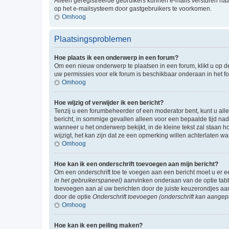
Alleen geregistreerde gebruikers kunnen e-mails versturen naa
op het e-mailsysteem door gastgebruikers te voorkomen.
Omhoog
Plaatsingsproblemen
Hoe plaats ik een onderwerp in een forum?
Om een nieuw onderwerp te plaatsen in een forum, klikt u op de
uw permissies voor elk forum is beschikbaar onderaan in het 
Omhoog
Hoe wijzig of verwijder ik een bericht?
Tenzij u een forumbeheerder of een moderator bent, kunt u allee
bericht, in sommige gevallen alleen voor een bepaalde tijd nad
wanneer u het onderwerp bekijkt, in de kleine tekst zal staan 
wijzigt, het kan zijn dat ze een opmerking willen achterlaten 
Omhoog
Hoe kan ik een onderschrift toevoegen aan mijn bericht?
Om een onderschrift toe te voegen aan een bericht moet u er
in het gebruikerspaneel)
aanvinken onderaan van de optie tabbl
toevoegen aan al uw berichten door de juiste keuzerondjes aa
door de optie
Onderschrift toevoegen (onderschrift kan aangep
Omhoog
Hoe kan ik een peiling maken?