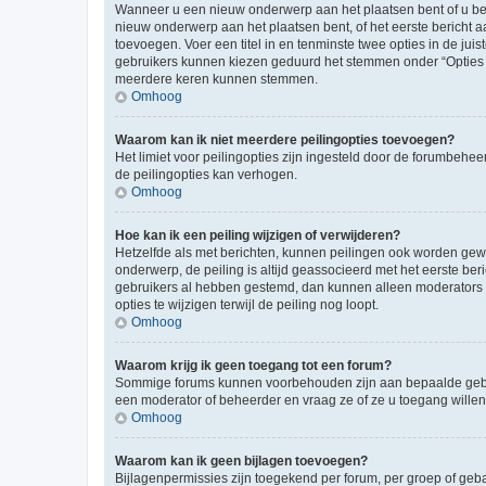
Wanneer u een nieuw onderwerp aan het plaatsen bent of u ben
nieuw onderwerp aan het plaatsen bent, of het eerste bericht a
toevoegen. Voer een titel in en tenminste twee opties in de juis
gebruikers kunnen kiezen geduurd het stemmen onder “Opties per 
meerdere keren kunnen stemmen.
Omhoog
Waarom kan ik niet meerdere peilingopties toevoegen?
Het limiet voor peilingopties zijn ingesteld door de forumbeh
de peilingopties kan verhogen.
Omhoog
Hoe kan ik een peiling wijzigen of verwijderen?
Hetzelfde als met berichten, kunnen peilingen ook worden gewijz
onderwerp, de peiling is altijd geassocieerd met het eerste be
gebruikers al hebben gestemd, dan kunnen alleen moderators o
opties te wijzigen terwijl de peiling nog loopt.
Omhoog
Waarom krijg ik geen toegang tot een forum?
Sommige forums kunnen voorbehouden zijn aan bepaalde gebruik
een moderator of beheerder en vraag ze of ze u toegang willen
Omhoog
Waarom kan ik geen bijlagen toevoegen?
Bijlagenpermissies zijn toegekend per forum, per groep of geb