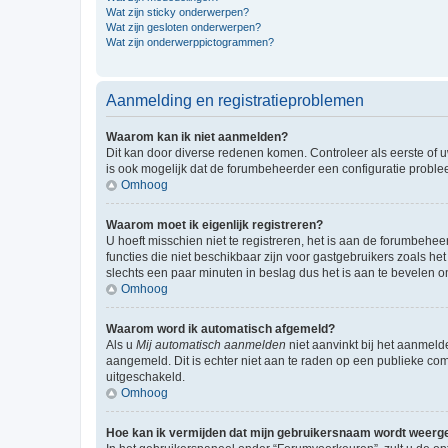
Wat zijn sticky onderwerpen?
Wat zijn gesloten onderwerpen?
Wat zijn onderwerppictogrammen?
Aanmelding en registratieproblemen
Waarom kan ik niet aanmelden?
Dit kan door diverse redenen komen. Controleer als eerste of u
is ook mogelijk dat de forumbeheerder een configuratie problee
Omhoog
Waarom moet ik eigenlijk registreren?
U hoeft misschien niet te registreren, het is aan de forumbehee
functies die niet beschikbaar zijn voor gastgebruikers zoals 
slechts een paar minuten in beslag dus het is aan te bevelen om
Omhoog
Waarom word ik automatisch afgemeld?
Als u
Mij automatisch aanmelden
niet aanvinkt bij het aanmeld
aangemeld. Dit is echter niet aan te raden op een publieke compu
uitgeschakeld.
Omhoog
Hoe kan ik vermijden dat mijn gebruikersnaam wordt weergev