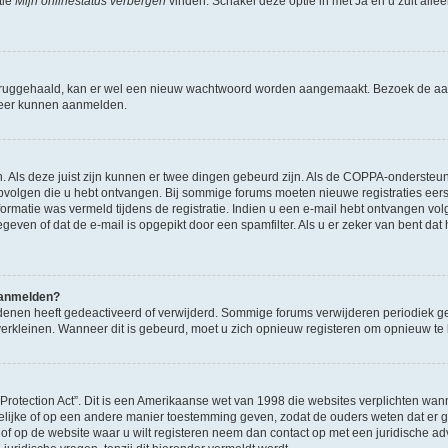
tie
Mijn onlinestatus verbergen
vinden. Schakel deze optie in met
Ja
en u zult alle
ruggehaald, kan er wel een nieuw wachtwoord worden aangemaakt. Bezoek de aa
d weer kunnen aanmelden.
n. Als deze juist zijn kunnen er twee dingen gebeurd zijn. Als de COPPA-ondersteu
en opvolgen die u hebt ontvangen. Bij sommige forums moeten nieuwe registraties eer
atie was vermeld tijdens de registratie. Indien u een e-mail hebt ontvangen volg
geven of dat de e-mail is opgepikt door een spamfilter. Als u er zeker van bent dat
 aanmelden?
enen heeft gedeactiveerd of verwijderd. Sommige forums verwijderen periodiek ge
verkleinen. Wanneer dit is gebeurd, moet u zich opnieuw registeren om opnieuw t
 Protection Act”. Dit is een Amerikaanse wet van 1998 die websites verplichten 
ftelijke of op een andere manier toestemming geven, zodat de ouders weten dat er
 u of op de website waar u wilt registeren neem dan contact op met een juridische a