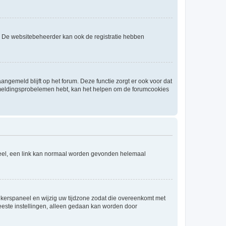
. De websitebeheerder kan ook de registratie hebben
angemeld blijft op het forum. Deze functie zorgt er ook voor dat
fmeldingsprobelemen hebt, kan het helpen om de forumcookies
aneel, een link kan normaal worden gevonden helemaal
ruikerspaneel en wijzig uw tijdzone zodat die overeenkomt met
 meeste instellingen, alleen gedaan kan worden door