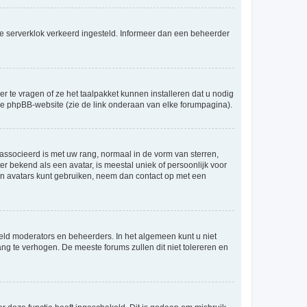
an de serverklok verkeerd ingesteld. Informeer dan een beheerder
r te vragen of ze het taalpakket kunnen installeren dat u nodig
 de phpBB-website (zie de link onderaan van elke forumpagina).
ssocieerd is met uw rang, normaal in de vorm van sterren,
er bekend als een avatar, is meestal uniek of persoonlijk voor
en avatars kunt gebruiken, neem dan contact op met een
eld moderators en beheerders. In het algemeen kunt u niet
ng te verhogen. De meeste forums zullen dit niet tolereren en