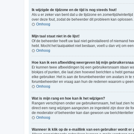
Ik wijzigde de tijdzone en de tijd is nog steeds fout!
Als u er zeker van bent dat u de tijdzone en zomertijd/wintertij
over deze fout, zodat de beheerder dit probleem kan oplossen.
Omhoog
Mijn taal staat niet in de lijst!
Of de beheerder heeft uw taal niet geïnstalleerd of niemand he
hebt. Mocht het taalpakket niet bestaan, voelt u dan vrij om e
Omhoog
Hoe kan ik een afbeelding weergeven bij mijn gebruikersna
Er kunnen twee afbeeldingen bij een gebruikersnaam staan wann
blokjes of punten, die laat zien hoeveel berichten u hebt gemaa
elke gebruiker. Het is aan de forumbeheerder om avatars in te
forumbeheerder en vraag aan hun de redenen waarom u geen a
Omhoog
Wat is mijn rang en hoe kan ik het wijzigen?
Rangen verschijnen onder uw gebruikersnaam, het laat zien hoe
direct een rang wijzigen aangezien ze ingesteld zijn door de f
de moderator of beheerder kan dan gewoon uw berichtenteller
Omhoog
Wanneer ik klik op de e-maillink van een gebruiker wordt er