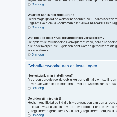
legaal advies kan geven en is ook geen contactpunt voor enige j
Omhoog
Waarom kan ik niet registeren?
Het is mogelijk dat de websitebeheerder uw IP-adres heeft ve
uitgeschakeld om te voorkomen dat nieuwe bezoekers zich regi
Omhoog
Wat doet de optie “Alle forumcookies verwijderen”?
De optie “Alle forumcookies verwijderen” verwijderd alle cookie
alle onderwerpen die u gelezen hebt worden gemarkeerd als ge
te verwijderen.
Omhoog
Gebruikersvoorkeuren en instellingen
Hoe wijzig ik mijn instellingen?
Als u een geregistreerde gebruiker bent, zijn al uw instellin
bovenaan van alle forumpagina’s. Met dit systeem kunt u al uw 
Omhoog
De tijden zijn niet juist!
Het is mogelijk dat de tijd die is weergegeven van een andere t
de locatie waar u zich in bevindt, bijvoorbeeld Londen, Parijs,
geregistreerde gebruikers. Als u niet geregistreerd bent, is dit e
Omhoog