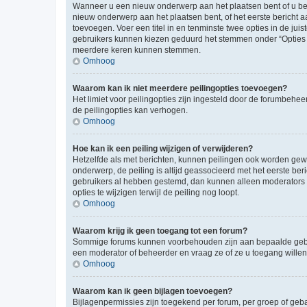
Wanneer u een nieuw onderwerp aan het plaatsen bent of u ben
nieuw onderwerp aan het plaatsen bent, of het eerste bericht a
toevoegen. Voer een titel in en tenminste twee opties in de juis
gebruikers kunnen kiezen geduurd het stemmen onder “Opties per 
meerdere keren kunnen stemmen.
Omhoog
Waarom kan ik niet meerdere peilingopties toevoegen?
Het limiet voor peilingopties zijn ingesteld door de forumbeh
de peilingopties kan verhogen.
Omhoog
Hoe kan ik een peiling wijzigen of verwijderen?
Hetzelfde als met berichten, kunnen peilingen ook worden gewijz
onderwerp, de peiling is altijd geassocieerd met het eerste be
gebruikers al hebben gestemd, dan kunnen alleen moderators o
opties te wijzigen terwijl de peiling nog loopt.
Omhoog
Waarom krijg ik geen toegang tot een forum?
Sommige forums kunnen voorbehouden zijn aan bepaalde gebruik
een moderator of beheerder en vraag ze of ze u toegang willen
Omhoog
Waarom kan ik geen bijlagen toevoegen?
Bijlagenpermissies zijn toegekend per forum, per groep of geb