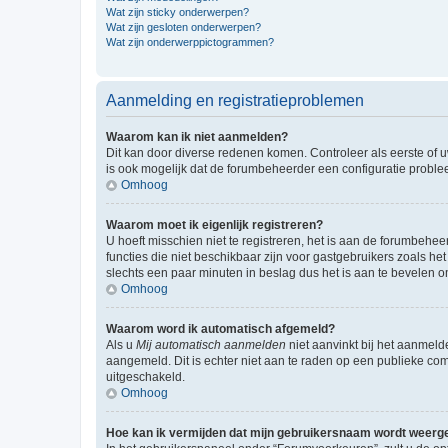
Wat zijn sticky onderwerpen?
Wat zijn gesloten onderwerpen?
Wat zijn onderwerppictogrammen?
Aanmelding en registratieproblemen
Waarom kan ik niet aanmelden?
Dit kan door diverse redenen komen. Controleer als eerste of u
is ook mogelijk dat de forumbeheerder een configuratie problee
Omhoog
Waarom moet ik eigenlijk registreren?
U hoeft misschien niet te registreren, het is aan de forumbehee
functies die niet beschikbaar zijn voor gastgebruikers zoals 
slechts een paar minuten in beslag dus het is aan te bevelen om
Omhoog
Waarom word ik automatisch afgemeld?
Als u
Mij automatisch aanmelden
niet aanvinkt bij het aanmeld
aangemeld. Dit is echter niet aan te raden op een publieke compu
uitgeschakeld.
Omhoog
Hoe kan ik vermijden dat mijn gebruikersnaam wordt weergev