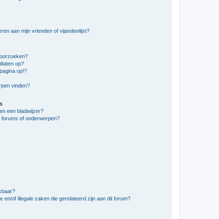
en aan mijn vrienden of vijandenlijst?
doorzoeken?
ltaten op?
pagina op!?
erpen vinden?
s
en een bladwijzer?
e forums of onderwerpen?
ikbaar?
en/of illegale zaken die gerelateerd zijn aan dit forum?