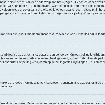
t het eerste bericht van een onderwerp aan het wijzigen, klik dan op de tab “Pei
an het wijzigen bent van een onderwerp. Wanneer u dit niet kunt zien betekend dat 
te velden, wees er zeker van dat u elke optie op een aparte regel hebt gezet in het t
gebruiker”, u kunt ook een tijdslimiet in dagen voor de peiling (0 voor geen einde)
eerder. Als u denkt dat u meerdere opties moet toevoegen aan uw peiling dan is to
igd door de auteur, een moderator of een beheerder. Om een peiling te wijzigen, kl
richt van een onderwerp. Als er niemand heeft gestemd, kunnen gebruikers de peiling
f beheerders de peiling verwijderen op de peilingopties wijzigingen. Dit is om t
ers of groepen. Om deze te bekijken, lezen, berichten in te plaatsen of andere a
 verlenen.
aseerd per gebruiker. De forumbeheerder kan voor bepaalde forums waar u een ber