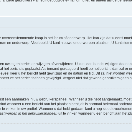
r andere gebruikers via het ingebouwde e-mailformulier, en alleen als de beheerde
 overeenstemmende knop in het forum of onderwerp. Het kan zijn dat u eerst moet r
forum en onderwerp. Voorbeeld: U kunt nieuwe onderwerpen plaatsen, U kunt stemm
n uw eigen berichten wijzigen of verwijderen. U kunt een bericht wijzigen door op 
at het bericht is geplaatst. Als iemand gereageerd heeft op het bericht, dan zal e
hoeveel keer u het bericht hebt gewijzigd en de datum en tijd. Dit zal niet worde
wanneer ze het bericht hebben gewijzigd. Vergeet niet dat gewone gebruikers geen 
 eest één aanmaken in uw gebruikerspaneel. Wanneer u die hebt aangemaakt, moet
ad wanneer u een bericht aan het plaatsen bent, dit is normaal helemaal onderaan
n te vinken in uw profiel. Wanneer u dat hebt gedaan, kunt u nog steeds voorkome
ast worden in het gebruikerspaneel)
uit te vinken wanneer u een bericht aan het pl