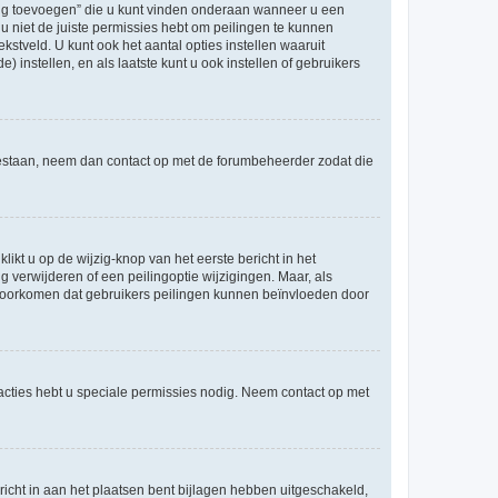
ling toevoegen” die u kunt vinden onderaan wanneer u een
u niet de juiste permissies hebt om peilingen te kunnen
ekstveld. U kunt ook het aantal opties instellen waaruit
 instellen, en als laatste kunt u ook instellen of gebruikers
egestaan, neem dan contact op met de forumbeheerder zodat die
ikt u op de wijzig-knop van het eerste bericht in het
 verwijderen of een peilingoptie wijzigingen. Maar, als
e voorkomen dat gebruikers peilingen kunnen beïnvloeden door
cties hebt u speciale permissies nodig. Neem contact op met
icht in aan het plaatsen bent bijlagen hebben uitgeschakeld,