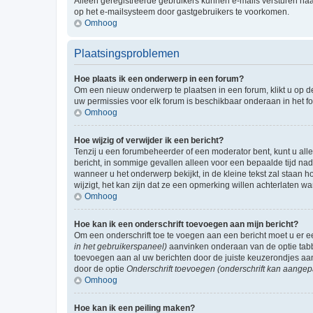
Alleen geregistreerde gebruikers kunnen e-mails versturen naa
op het e-mailsysteem door gastgebruikers te voorkomen.
Omhoog
Plaatsingsproblemen
Hoe plaats ik een onderwerp in een forum?
Om een nieuw onderwerp te plaatsen in een forum, klikt u op de
uw permissies voor elk forum is beschikbaar onderaan in het 
Omhoog
Hoe wijzig of verwijder ik een bericht?
Tenzij u een forumbeheerder of een moderator bent, kunt u allee
bericht, in sommige gevallen alleen voor een bepaalde tijd nad
wanneer u het onderwerp bekijkt, in de kleine tekst zal staan 
wijzigt, het kan zijn dat ze een opmerking willen achterlaten 
Omhoog
Hoe kan ik een onderschrift toevoegen aan mijn bericht?
Om een onderschrift toe te voegen aan een bericht moet u er
in het gebruikerspaneel)
aanvinken onderaan van de optie tabbl
toevoegen aan al uw berichten door de juiste keuzerondjes aa
door de optie
Onderschrift toevoegen (onderschrift kan aangep
Omhoog
Hoe kan ik een peiling maken?