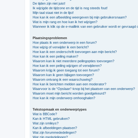
De tijden zijn niet juist!
Ik wijzigde de tijdzone en de tijd is nog steeds fout!
Mijn taal staat niet in de lijst!
Hoe kan ik een afbeelding weergeven bij mijn gebruikersnaam?
Wat is mijn rang en hoe kan ik het wijzigen?
Wanneer ik klik op de e-maillink van een gebruiker wordt er gevraagd 
Plaatsingsproblemen
Hoe plaats ik een onderwerp in een forum?
Hoe wijzig of verwijder ik een bericht?
Hoe kan ik een onderschrift toevoegen aan mijn bericht?
Hoe kan ik een peiling maken?
Waarom kan ik niet meerdere peilingopties toevoegen?
Hoe kan ik een peiling wijzigen of verwijderen?
Waarom krijg ik geen toegang tot een forum?
Waarom kan ik geen bijlagen toevoegen?
Waarom ontvang ik een waarschuwing?
Hoe kan ik berichten melden aan een moderator?
Waarvoor is de “Opslaan”-knop bij het plaatsen van een onderwerp?
Waarom moet mijn bericht worden goedgekeurd?
Hoe kan ik mijn onderwerp omhooghalen?
Tekstopmaak en onderwerptypes
Wat is BBCode?
Kan ik HTML gebruiken?
Wat zijn smileys?
Kan ik afbeeldingen plaatsen?
Wat zijn forummededelingen?
Wat zijn mededelingen?