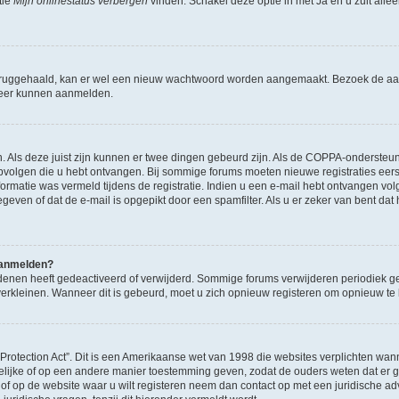
tie
Mijn onlinestatus verbergen
vinden. Schakel deze optie in met
Ja
en u zult alle
ruggehaald, kan er wel een nieuw wachtwoord worden aangemaakt. Bezoek de aa
d weer kunnen aanmelden.
n. Als deze juist zijn kunnen er twee dingen gebeurd zijn. Als de COPPA-ondersteu
en opvolgen die u hebt ontvangen. Bij sommige forums moeten nieuwe registraties eer
atie was vermeld tijdens de registratie. Indien u een e-mail hebt ontvangen volg
geven of dat de e-mail is opgepikt door een spamfilter. Als u er zeker van bent dat
 aanmelden?
enen heeft gedeactiveerd of verwijderd. Sommige forums verwijderen periodiek ge
verkleinen. Wanneer dit is gebeurd, moet u zich opnieuw registeren om opnieuw t
 Protection Act”. Dit is een Amerikaanse wet van 1998 die websites verplichten 
ftelijke of op een andere manier toestemming geven, zodat de ouders weten dat er
 u of op de website waar u wilt registeren neem dan contact op met een juridische a