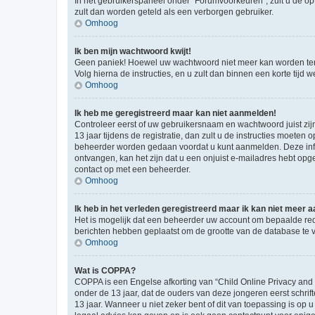
In het gebruikerspaneel onder “Forumvoorkeuren”, zult u de op
zult dan worden geteld als een verborgen gebruiker.
Omhoog
Ik ben mijn wachtwoord kwijt!
Geen paniek! Hoewel uw wachtwoord niet meer kan worden te
Volg hierna de instructies, en u zult dan binnen een korte tij
Omhoog
Ik heb me geregistreerd maar kan niet aanmelden!
Controleer eerst of uw gebruikersnaam en wachtwoord juist zij
13 jaar tijdens de registratie, dan zult u de instructies moet
beheerder worden gedaan voordat u kunt aanmelden. Deze inform
ontvangen, kan het zijn dat u een onjuist e-mailadres hebt opge
contact op met een beheerder.
Omhoog
Ik heb in het verleden geregistreerd maar ik kan niet meer
Het is mogelijk dat een beheerder uw account om bepaalde red
berichten hebben geplaatst om de grootte van de database te 
Omhoog
Wat is COPPA?
COPPA is een Engelse afkorting van “Child Online Privacy and
onder de 13 jaar, dat de ouders van deze jongeren eerst schri
13 jaar. Wanneer u niet zeker bent of dit van toepassing is op