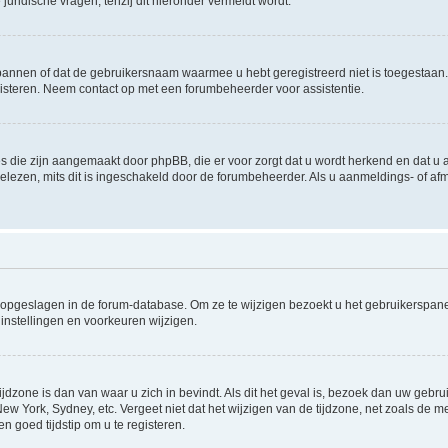
uridische vragen, tenzij dit hieronder vermeldt wordt.
rbannen of dat de gebruikersnaam waarmee u hebt geregistreerd niet is toegestaan
steren. Neem contact op met een forumbeheerder voor assistentie.
s die zijn aangemaakt door phpBB, die er voor zorgt dat u wordt herkend en dat u a
lezen, mits dit is ingeschakeld door de forumbeheerder. Als u aanmeldings- of a
gen opgeslagen in de forum-database. Om ze te wijzigen bezoekt u het gebruikersp
instellingen en voorkeuren wijzigen.
ijdzone is dan van waar u zich in bevindt. Als dit het geval is, bezoek dan uw geb
 New York, Sydney, etc. Vergeet niet dat het wijzigen van de tijdzone, net zoals de
en goed tijdstip om u te registeren.