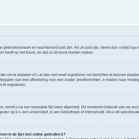
w gebruikersnaam en wachtwoord juist zijn. Als ze juist zijn, neem dan contact op
m heeft op het forum, en dat ze dit eerst moeten maken.
rder om te bepalen of u al dan niet moet registreren om berichten te kunnen plaatse
het bepalen van een afbeelding voor een avatar, privéberichten, e-mailen naar med
 te registreren.
en, wordt u na een bepaalde tijd weer afgemeld. Dit voorkomt misbruik van uw accou
ter op b.v. een universiteit, in een bibliotheek of internetcafé. Als u dit selectiev
en in de lijst met online gebruikers?