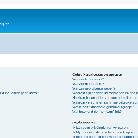
hrijven
Gebruikersniveaus en groepen
Wat zijn beheerders?
Wat zijn moderators?
Wat zijn gebruikersgroepen?
jst met online gebruikers?
Waarom zijn er gebruikersgroepen en hoe k
Hoe kan ik een leider van een gebruikersg
Waarom verschijnen sommige gebruikersgro
Wat is een “standaard gebruikersgroep”?
Wat betekend de “het team” link?
Privéberichten
Ik kan geen privéberichten versturen!
Ik blijf ongewenste privéberichten krijgen!
Ik heb een spam of ongewenst e-mailberich