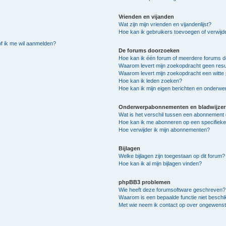
Vrienden en vijanden
Wat zijn mijn vrienden en vijandenlijst?
Hoe kan ik gebruikers toevoegen of verwijder
of ik me wil aanmelden?
De forums doorzoeken
Hoe kan ik één forum of meerdere forums 
Waarom levert mijn zoekopdracht geen resu
Waarom levert mijn zoekopdracht een witte 
Hoe kan ik leden zoeken?
Hoe kan ik mijn eigen berichten en onderw
Onderwerpabonnementen en bladwijzer
Wat is het verschil tussen een abonnement 
Hoe kan ik me abonneren op een specifiek
Hoe verwijder ik mijn abonnementen?
Bijlagen
Welke bijlagen zijn toegestaan op dit forum?
Hoe kan ik al mijn bijlagen vinden?
phpBB3 problemen
Wie heeft deze forumsoftware geschreven?
Waarom is een bepaalde functie niet besch
Met wie neem ik contact op over ongewenste 