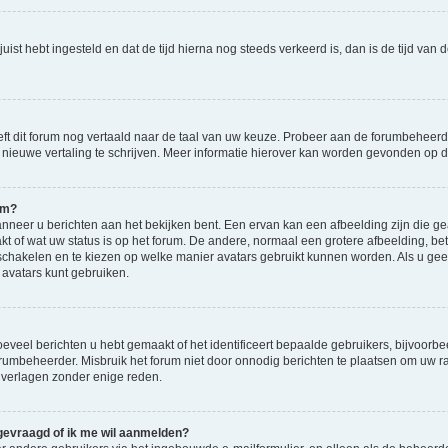
d juist hebt ingesteld en dat de tijd hierna nog steeds verkeerd is, dan is de tijd v
eft dit forum nog vertaald naar de taal van uw keuze. Probeer aan de forumbeheerde
en nieuwe vertaling te schrijven. Meer informatie hierover kan worden gevonden op
am?
eer u berichten aan het bekijken bent. Een ervan kan een afbeelding zijn die gea
kt of wat uw status is op het forum. De andere, normaal een grotere afbeelding, bet
 schakelen en te kiezen op welke manier avatars gebruikt kunnen worden. Als u ge
vatars kunt gebruiken.
veel berichten u hebt gemaakt of het identificeert bepaalde gebruikers, bijvoorbe
orumbeheerder. Misbruik het forum niet door onnodig berichten te plaatsen om uw ra
 verlagen zonder enige reden.
 gevraagd of ik me wil aanmelden?