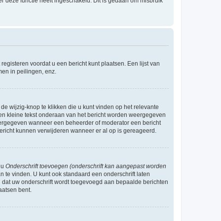
r deze functie heeft ingeschakeld. Dit is gedaan om misbruik
egisteren voordat u een bericht kunt plaatsen. Een lijst van
en in peilingen, enz.
de wijzig-knop te klikken die u kunt vinden op het relevante
r een kleine tekst onderaan van het bericht worden weergegeven
n weergegeven wanneer een beheerder of moderator een bericht
bericht kunnen verwijderen wanneer er al op is gereageerd.
 u
Onderschrift toevoegen (onderschrift kan aangepast worden
 te vinden. U kunt ook standaard een onderschrift laten
n dat uw onderschrift wordt toegevoegd aan bepaalde berichten
aatsen bent.