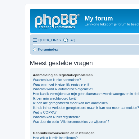
My forum
Een korte tekst om je forum te besc
QUICK_LINKS
FAQ
Forumindex
Meest gestelde vragen
Aanmelding en registratieproblemen
Waarom kan ik niet aanmelden?
Waarom moet ik eigenlijk registreren?
Waarom word ik automatisch afgemeld?
Hoe kan ik vermijden dat mijn gebruikersnaam wordt weergeven in de li
Ik ben mijn wachtwoord kwijt!
Ik heb me geregistreerd maar kan niet aanmelden!
Ik heb in het verleden geregistreerd maar ik kan niet meer aanmelden?
Wat is COPPA?
Waarom kan ik niet registeren?
Wat doet de optie “Alle forumcookies verwijderen”?
Gebruikersvoorkeuren en instellingen
Hoe wijzig ik mijn instellingen?