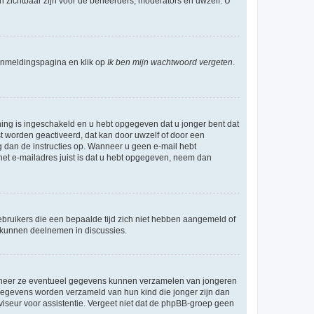
en zichtbaar zijn voor de beheerders, moderators en uwzelf. U
nmeldingspagina en klik op
Ik ben mijn wachtwoord vergeten
.
ning is ingeschakeld en u hebt opgegeven dat u jonger bent dat
st worden geactiveerd, dat kan door uwzelf of door een
 dan de instructies op. Wanneer u geen e-mail hebt
 het e-mailadres juist is dat u hebt opgegeven, neem dan
bruikers die een bepaalde tijd zich niet hebben aangemeld of
e kunnen deelnemen in discussies.
wanneer ze eventueel gegevens kunnen verzamelen van jongeren
 gegevens worden verzameld van hun kind die jonger zijn dan
dviseur voor assistentie. Vergeet niet dat de phpBB-groep geen