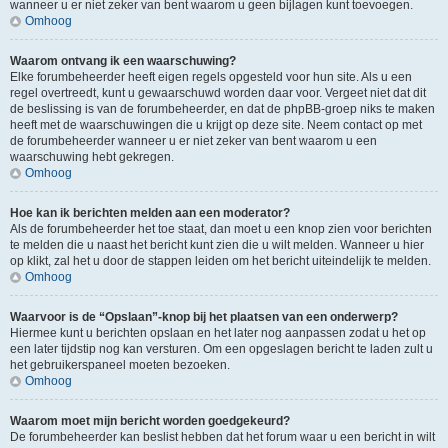
wanneer u er niet zeker van bent waarom u geen bijlagen kunt toevoegen.
Omhoog
Waarom ontvang ik een waarschuwing?
Elke forumbeheerder heeft eigen regels opgesteld voor hun site. Als u een
regel overtreedt, kunt u gewaarschuwd worden daar voor. Vergeet niet dat dit
de beslissing is van de forumbeheerder, en dat de phpBB-groep niks te maken
heeft met de waarschuwingen die u krijgt op deze site. Neem contact op met
de forumbeheerder wanneer u er niet zeker van bent waarom u een
waarschuwing hebt gekregen.
Omhoog
Hoe kan ik berichten melden aan een moderator?
Als de forumbeheerder het toe staat, dan moet u een knop zien voor berichten
te melden die u naast het bericht kunt zien die u wilt melden. Wanneer u hier
op klikt, zal het u door de stappen leiden om het bericht uiteindelijk te melden.
Omhoog
Waarvoor is de “Opslaan”-knop bij het plaatsen van een onderwerp?
Hiermee kunt u berichten opslaan en het later nog aanpassen zodat u het op
een later tijdstip nog kan versturen. Om een opgeslagen bericht te laden zult u
het gebruikerspaneel moeten bezoeken.
Omhoog
Waarom moet mijn bericht worden goedgekeurd?
De forumbeheerder kan beslist hebben dat het forum waar u een bericht in wilt