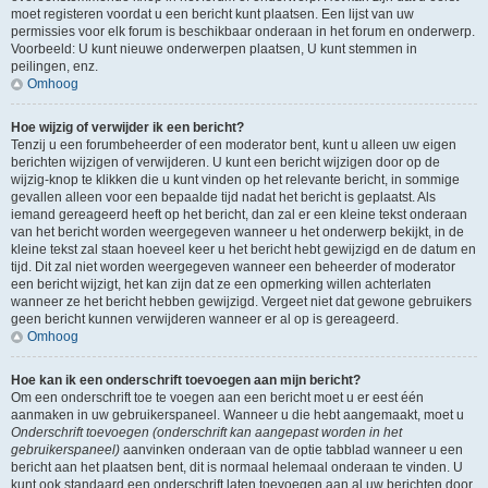
moet registeren voordat u een bericht kunt plaatsen. Een lijst van uw
permissies voor elk forum is beschikbaar onderaan in het forum en onderwerp.
Voorbeeld: U kunt nieuwe onderwerpen plaatsen, U kunt stemmen in
peilingen, enz.
Omhoog
Hoe wijzig of verwijder ik een bericht?
Tenzij u een forumbeheerder of een moderator bent, kunt u alleen uw eigen
berichten wijzigen of verwijderen. U kunt een bericht wijzigen door op de
wijzig-knop te klikken die u kunt vinden op het relevante bericht, in sommige
gevallen alleen voor een bepaalde tijd nadat het bericht is geplaatst. Als
iemand gereageerd heeft op het bericht, dan zal er een kleine tekst onderaan
van het bericht worden weergegeven wanneer u het onderwerp bekijkt, in de
kleine tekst zal staan hoeveel keer u het bericht hebt gewijzigd en de datum en
tijd. Dit zal niet worden weergegeven wanneer een beheerder of moderator
een bericht wijzigt, het kan zijn dat ze een opmerking willen achterlaten
wanneer ze het bericht hebben gewijzigd. Vergeet niet dat gewone gebruikers
geen bericht kunnen verwijderen wanneer er al op is gereageerd.
Omhoog
Hoe kan ik een onderschrift toevoegen aan mijn bericht?
Om een onderschrift toe te voegen aan een bericht moet u er eest één
aanmaken in uw gebruikerspaneel. Wanneer u die hebt aangemaakt, moet u
Onderschrift toevoegen (onderschrift kan aangepast worden in het
gebruikerspaneel)
aanvinken onderaan van de optie tabblad wanneer u een
bericht aan het plaatsen bent, dit is normaal helemaal onderaan te vinden. U
kunt ook standaard een onderschrift laten toevoegen aan al uw berichten door