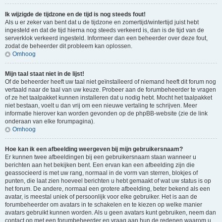
Ik wijzigde de tijdzone en de tijd is nog steeds fout!
Als u er zeker van bent dat u de tijdzone en zomertijd/wintertijd juist hebt
ingesteld en dat de tijd hierna nog steeds verkeerd is, dan is de tijd van de
serverklok verkeerd ingesteld. Informeer dan een beheerder over deze fout,
zodat de beheerder dit probleem kan oplossen.
Omhoog
Mijn taal staat niet in de lijst!
Of de beheerder heeft uw taal niet geïnstalleerd of niemand heeft dit forum nog
vertaald naar de taal van uw keuze. Probeer aan de forumbeheerder te vragen
of ze het taalpakket kunnen installeren dat u nodig hebt. Mocht het taalpakket
niet bestaan, voelt u dan vrij om een nieuwe vertaling te schrijven. Meer
informatie hierover kan worden gevonden op de phpBB-website (zie de link
onderaan van elke forumpagina).
Omhoog
Hoe kan ik een afbeelding weergeven bij mijn gebruikersnaam?
Er kunnen twee afbeeldingen bij een gebruikersnaam staan wanneer u
berichten aan het bekijken bent. Een ervan kan een afbeelding zijn die
geassocieerd is met uw rang, normaal in de vorm van sterren, blokjes of
punten, die laat zien hoeveel berichten u hebt gemaakt of wat uw status is op
het forum. De andere, normaal een grotere afbeelding, beter bekend als een
avatar, is meestal uniek of persoonlijk voor elke gebruiker. Het is aan de
forumbeheerder om avatars in te schakelen en te kiezen op welke manier
avatars gebruikt kunnen worden. Als u geen avatars kunt gebruiken, neem dan
contact op met een forumbeheerder en vraag aan hun de redenen waarom u