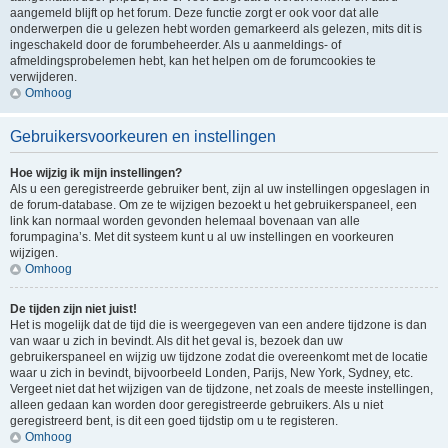
aangemeld blijft op het forum. Deze functie zorgt er ook voor dat alle
onderwerpen die u gelezen hebt worden gemarkeerd als gelezen, mits dit is
ingeschakeld door de forumbeheerder. Als u aanmeldings- of
afmeldingsprobelemen hebt, kan het helpen om de forumcookies te
verwijderen.
Omhoog
Gebruikersvoorkeuren en instellingen
Hoe wijzig ik mijn instellingen?
Als u een geregistreerde gebruiker bent, zijn al uw instellingen opgeslagen in
de forum-database. Om ze te wijzigen bezoekt u het gebruikerspaneel, een
link kan normaal worden gevonden helemaal bovenaan van alle
forumpagina’s. Met dit systeem kunt u al uw instellingen en voorkeuren
wijzigen.
Omhoog
De tijden zijn niet juist!
Het is mogelijk dat de tijd die is weergegeven van een andere tijdzone is dan
van waar u zich in bevindt. Als dit het geval is, bezoek dan uw
gebruikerspaneel en wijzig uw tijdzone zodat die overeenkomt met de locatie
waar u zich in bevindt, bijvoorbeeld Londen, Parijs, New York, Sydney, etc.
Vergeet niet dat het wijzigen van de tijdzone, net zoals de meeste instellingen,
alleen gedaan kan worden door geregistreerde gebruikers. Als u niet
geregistreerd bent, is dit een goed tijdstip om u te registeren.
Omhoog