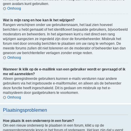
geen avatars kunt gebruiken.
Omhoog
Wat is mijn rang en hoe kan ik het wijzigen?
Rangen verschijnen onder uw gebruikersnaam, het laat zien hoeveel
berichten u hebt gemaakt of het identificeert bepaalde gebruikers, bijvoorbeeld
moderators en beheerders. In het algemeen kunt u niet direct een rang
wijzigen aangezien ze ingesteld zijn door de forumbeheerder. Misbruik het
forum niet door onnodig berichten te plaatsen om uw rang te verhogen. De
meeste forums zullen dit niet tolereren en de moderator of beheerder kan dan
gewoon uw berichtenteller verlagen zonder enige reden.
Omhoog
Wanneer ik klik op de e-maillink van een gebruiker wordt er gevraagd of ik
me wil aanmelden?
Alleen geregistreerde gebruikers kunnen e-mails versturen naar andere
gebruikers via het ingebouwde e-mailformulier, en alleen als de beheerder
deze functie heeft ingeschakeld. Dit is gedaan om misbruik op het e-
mailsysteem door gastgebruikers te voorkomen.
Omhoog
Plaatsingsproblemen
Hoe plaats ik een onderwerp in een forum?
Om een nieuw onderwerp te plaatsen in een forum, klikt u op de
overeenstemmende knop in het forum of onderwerp. Het kan zijn dat u eerst