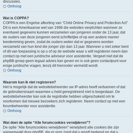
discussies.
Omhoog
Wat is COPPA?
COPPA is een Engelse afkorting van “Child Online Privacy and Protection Act”.
Dit is een Amerikaanse wet van 1998 die websites verplichten wanneer ze
eventueel gegevens kunnen verzamelen van jongeren onder de 13 jaar, dat
de ouders van deze jongeren eerst schriftelijke of op een andere manier
toestemming geven, zodat de ouders weten dat er gegevens worden
verzameld van hun kind die jonger zijn dan 13 jaar. Wanneer u niet zeker bent
of dit van toepassing is op u of op de website waar u wilt registeren neem dan
contact op met een juridische adviseur voor assistentie. Vergeet niet dat de
phpBB-groep geen legaal advies kan geven en is ook geen contactpunt voor
enige juridische vragen, tenzij dit hieronder vermeldt wordt.
Omhoog
Waarom kan ik niet registeren?
Het is mogelijk dat de websitebeheerder uw IP-adres heeft verbannen of dat
de gebruikersnaam waarmee u hebt geregistreerd niet is toegestaan. De
websitebeheerder kan ook de registratie hebben uitgeschakeld om te
voorkomen dat nieuwe bezoekers zich registeren. Neem contact op met een
forumbeheerder voor assistentie.
Omhoog
Wat doet de optie “Alle forumcookies verwijderen”?
De optie “Alle forumcookies verwijderen” verwijderd alle cookies die zijn
aangemaakt door phpBB, die er voor zorgt dat u wordt herkend en dat u