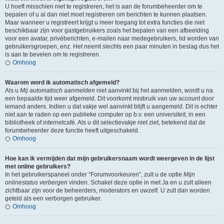
U hoeft misschien niet te registreren, het is aan de forumbeheerder om te
bepalen of u al dan niet moet registreren om berichten te kunnen plaatsen.
Maar wanneer u registreert krijgt u meer toegang tot extra functies die niet
beschikbaar zijn voor gastgebruikers zoals het bepalen van een afbeelding
voor een avatar, privéberichten, e-mailen naar medegebruikers, lid worden van
gebruikersgroepen, enz. Het neemt slechts een paar minuten in beslag dus het
is aan te bevelen om te registreren.
Omhoog
Waarom word ik automatisch afgemeld?
Als u
Mij automatisch aanmelden
niet aanvinkt bij het aanmelden, wordt u na
een bepaalde tijd weer afgemeld. Dit voorkomt misbruik van uw account door
iemand anders. Indien u dat vakje wel aanvinkt blijft u aangemeld. Dit is echter
niet aan te raden op een publieke computer op b.v. een universiteit, in een
bibliotheek of internetcafé. Als u dit selectievakje niet ziet, betekend dat de
forumbeheerder deze functie heeft uitgeschakeld.
Omhoog
Hoe kan ik vermijden dat mijn gebruikersnaam wordt weergeven in de lijst
met online gebruikers?
In het gebruikerspaneel onder “Forumvoorkeuren”, zult u de optie
Mijn
onlinestatus verbergen
vinden. Schakel deze optie in met
Ja
en u zult alleen
zichtbaar zijn voor de beheerders, moderators en uwzelf. U zult dan worden
geteld als een verborgen gebruiker.
Omhoog