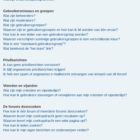
Gebruikersniveaus en groepen
Wat zijn beheerders?
Wat zijn moderators?
Wat zijn gebruikersgroepen?
Waarom zijn er gebruikersgroepen en hoe kan ik lid worden van één ervan?
Hoe kan ik een leider van een gebruikersgroep worden?
Waarom verschijnen sommige gebruikersgroepen in een verschillende kleur?
Wat is een “standaard gebruikersgroep”?
Wat betekend de “het team” link?
Privéberichten
Ik kan geen privéberichten versturen!
Ik blijf ongewenste privéberichten krijgen!
Ik heb een spam of ongewenst e-mailbericht ontvangen van iemand van dit forum!
Vrienden en vijanden
Wat zijn mijn vrienden en vijandenlijst?
Hoe kan ik gebruikers toevoegen of verwijderen aan mijn vrienden of vijandenlijst?
De forums doorzoeken
Hoe kan ik één forum of meerdere forums doorzoeken?
Waarom levert mijn zoekopdracht geen resultaten op?
Waarom levert mijn zoekopdracht een witte pagina op!?
Hoe kan ik leden zoeken?
Hoe kan ik mijn eigen berichten en onderwerpen vinden?