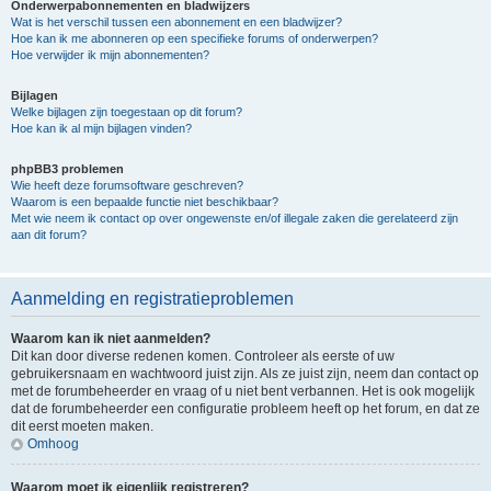
Onderwerpabonnementen en bladwijzers
Wat is het verschil tussen een abonnement en een bladwijzer?
Hoe kan ik me abonneren op een specifieke forums of onderwerpen?
Hoe verwijder ik mijn abonnementen?
Bijlagen
Welke bijlagen zijn toegestaan op dit forum?
Hoe kan ik al mijn bijlagen vinden?
phpBB3 problemen
Wie heeft deze forumsoftware geschreven?
Waarom is een bepaalde functie niet beschikbaar?
Met wie neem ik contact op over ongewenste en/of illegale zaken die gerelateerd zijn
aan dit forum?
Aanmelding en registratieproblemen
Waarom kan ik niet aanmelden?
Dit kan door diverse redenen komen. Controleer als eerste of uw
gebruikersnaam en wachtwoord juist zijn. Als ze juist zijn, neem dan contact op
met de forumbeheerder en vraag of u niet bent verbannen. Het is ook mogelijk
dat de forumbeheerder een configuratie probleem heeft op het forum, en dat ze
dit eerst moeten maken.
Omhoog
Waarom moet ik eigenlijk registreren?