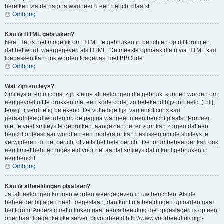
bereiken via de pagina wanneer u een bericht plaatst.
Omhoog
Kan ik HTML gebruiken?
Nee. Het is niet mogelijk om HTML te gebruiken in berichten op dit forum en
dat het wordt weergegeven als HTML. De meeste opmaak die u via HTML kan
toepassen kan ook worden toegepast met BBCode.
Omhoog
Wat zijn smileys?
Smileys of emoticons, zijn kleine afbeeldingen die gebruikt kunnen worden om
een gevoel uit te drukken met een korte code, zo betekend bijvoorbeeld :) blij,
terwijl :( verdrietig betekend. De volledige lijst van emoticons kan
geraadpleegd worden op de pagina wanneer u een bericht plaatst. Probeer
niet te veel smileys te gebruiken, aangezien het er voor kan zorgen dat een
bericht onleesbaar wordt en een moderator kan beslissen om de smileys te
verwijderen uit het bericht of zelfs het hele bericht. De forumbeheerder kan ook
een limiet hebben ingesteld voor het aantal smileys dat u kunt gebruiken in
een bericht.
Omhoog
Kan ik afbeeldingen plaatsen?
Ja, afbeeldingen kunnen worden weergegeven in uw berichten. Als de
beheerder bijlagen heeft toegestaan, dan kunt u afbeeldingen uploaden naar
het forum. Anders moet u linken naar een afbeelding die opgeslagen is op een
openbaar toegankelijke server, bijvoorbeeld http://www.voorbeeld.nl/mijn-