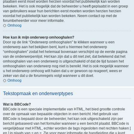
plaatsen eerst moet worden herzien voordat het publiekelijk kan worden
bekeken. Het is ook mogelijk dat de beheerder u heeft geplaatst in een groep
van gebruikers waar hun berichten eerst moeten worden herzien herzien
voordat het publiekelijk kan worden bekeken. Neem contact op met de
forumbeheerder voor meer informatie.
Omhoog
Hoe kan ik mijn onderwerp omhooghalen?
Door op de link “Onderwerp omhooghalen” te klikken wanneer u een
onderwerp aan het bekijken bent, kunt u hiermee het onderwerp
“omhooghalen” zodat het helemaal bovenaan verschijnt op de eerste pagina
van de onderwerpenlijst. Het kan zijn dat u dit niet ziet, dat betekend dat het
omhooghalen van een onderwerp is uitgeschakeld of dat de tijd tussen het
omhooghalen van onderwerp nog niet is bereikt. Het is ook mogelijk wanneer
u het onderwerp omhoog wilt halen dat u er gewoon op reageert, wees er
zeker van dat u de forumregels volgt wanneer u dit doet.
Omhoog
Tekstopmaak en onderwerptypes
Wat is BBCode?
BBCode is een speciale implementatie van HTML, het bied grootte controle
over de opmaak van bepaalde objecten in een bericht. Het gebruik van
BBCode is bepaald door de beheerder, het kan ook uitgeschakeld zijn per
bericht gebaseerd van het formulier wanneer u een bericht plaatst. BBCode is
vergelijkbaar met HTML, echter worden de tags ingesloten met rechten haken [
en ] in plaats van < en >. Zie voor meer informatie de handleiding die u kunt