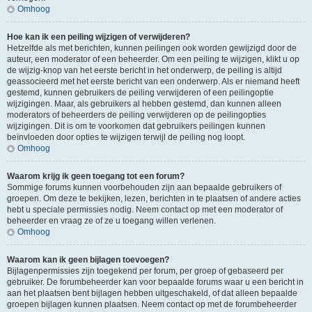
Omhoog
Hoe kan ik een peiling wijzigen of verwijderen?
Hetzelfde als met berichten, kunnen peilingen ook worden gewijzigd door de
auteur, een moderator of een beheerder. Om een peiling te wijzigen, klikt u op
de wijzig-knop van het eerste bericht in het onderwerp, de peiling is altijd
geassocieerd met het eerste bericht van een onderwerp. Als er niemand heeft
gestemd, kunnen gebruikers de peiling verwijderen of een peilingoptie
wijzigingen. Maar, als gebruikers al hebben gestemd, dan kunnen alleen
moderators of beheerders de peiling verwijderen op de peilingopties
wijzigingen. Dit is om te voorkomen dat gebruikers peilingen kunnen
beïnvloeden door opties te wijzigen terwijl de peiling nog loopt.
Omhoog
Waarom krijg ik geen toegang tot een forum?
Sommige forums kunnen voorbehouden zijn aan bepaalde gebruikers of
groepen. Om deze te bekijken, lezen, berichten in te plaatsen of andere acties
hebt u speciale permissies nodig. Neem contact op met een moderator of
beheerder en vraag ze of ze u toegang willen verlenen.
Omhoog
Waarom kan ik geen bijlagen toevoegen?
Bijlagenpermissies zijn toegekend per forum, per groep of gebaseerd per
gebruiker. De forumbeheerder kan voor bepaalde forums waar u een bericht in
aan het plaatsen bent bijlagen hebben uitgeschakeld, of dat alleen bepaalde
groepen bijlagen kunnen plaatsen. Neem contact op met de forumbeheerder