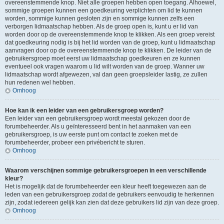
overeenstemmende knop. Niet alle groepen hebben open toegang. Alhoewel,
sommige groepen kunnen een goedkeuring verplichten om lid te kunnen
worden, sommige kunnen gesloten zijn en sommige kunnen zelfs een
verborgen lidmaatschap hebben. Als de groep open is, kunt u er lid van
worden door op de overeenstemmende knop te klikken. Als een groep vereist
dat goedkeuring nodig is bij het lid worden van de groep, kunt u lidmaatschap
aanvragen door op de overeenstemmende knop te klikken. De leider van de
gebruikersgroep moet eerst uw lidmaatschap goedkeuren en ze kunnen
eventueel ook vragen waarom u lid wilt worden van de groep. Wanner uw
lidmaatschap wordt afgewezen, val dan geen groepsleider lastig, ze zullen
hun redenen wel hebben.
Omhoog
Hoe kan ik een leider van een gebruikersgroep worden?
Een leider van een gebruikersgroep wordt meestal gekozen door de
forumbeheerder. Als u geïnteresseerd bent in het aanmaken van een
gebruikersgroep, is uw eerste punt om contact te zoeken met de
forumbeheerder, probeer een privébericht te sturen.
Omhoog
Waarom verschijnen sommige gebruikersgroepen in een verschillende
kleur?
Het is mogelijk dat de forumbeheerder een kleur heeft toegewezen aan de
leden van een gebruikersgroep zodat de gebruikers eenvoudig te herkennen
zijn, zodat iedereen gelijk kan zien dat deze gebruikers lid zijn van deze groep.
Omhoog