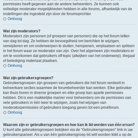
permissies heeft gegeven aan de andere beheerders. Ze kunnen ook
volledige moderator mogelijkheden hebben in alle forums, afhankelijk van de
instellingen die ingesteld zijn door de forumoprichter.
Omhoog
Wat zijn moderators?
Moderators zijn personen (of groepen van personen) die op het forum letten
van dag tot dag. Ze hebben de bevoegdheid om berichten te wijzigen,
verwijderen en om onderwerpen te sluiten, heropenen, verplaatsen en splitsen
in het forum waar ze moderator van zijn. Over het algemeen zijn moderators er
om te voorkomen dat gebruikers off-topic (afwijken van het onderwerp), illegaal
of belediging materiaal plaatsen.
Omhoog
Wat zijn gebruikersgroepen?
Gebruikersgroepen zijn groepen van gebruikers die het forum verdeelt in
beheerbare secties waarmee de forumbeheerder kan werken. Elke gebruiker
kan thuis horen in diverse groepen en elke groep kan aparte permissies
hebben. Dit is een makkelijke manier voor beheerders om de permissies van
vele gebruikers in één keer te wijzigen, zoals het wijzigen van
moderatorpermissies of gebruikers toegang geven tot een privéforum.
Omhoog
Waarom zijn er gebruikersgroepen en hoe kan ik lid worden van één ervan?
U kunt alle gebruikersgroepen bekijken via de “Gebruikersgroepen” link in uw
gebruikerspaneel. Als u van één gebruikersgroep lid wilt worden klikt u op de