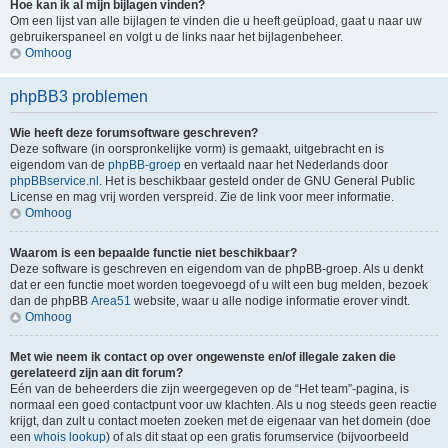
Hoe kan ik al mijn bijlagen vinden?
Om een lijst van alle bijlagen te vinden die u heeft geüpload, gaat u naar uw
gebruikerspaneel en volgt u de links naar het bijlagenbeheer.
Omhoog
phpBB3 problemen
Wie heeft deze forumsoftware geschreven?
Deze software (in oorspronkelijke vorm) is gemaakt, uitgebracht en is
eigendom van de
phpBB-groep
en vertaald naar het Nederlands door
phpBBservice.nl
. Het is beschikbaar gesteld onder de GNU General Public
License en mag vrij worden verspreid. Zie de link voor meer informatie.
Omhoog
Waarom is een bepaalde functie niet beschikbaar?
Deze software is geschreven en eigendom van de phpBB-groep. Als u denkt
dat er een functie moet worden toegevoegd of u wilt een bug melden, bezoek
dan de phpBB
Area51
website, waar u alle nodige informatie erover vindt.
Omhoog
Met wie neem ik contact op over ongewenste en/of illegale zaken die
gerelateerd zijn aan dit forum?
Eén van de beheerders die zijn weergegeven op de “Het team”-pagina, is
normaal een goed contactpunt voor uw klachten. Als u nog steeds geen reactie
krijgt, dan zult u contact moeten zoeken met de eigenaar van het domein (doe
een
whois lookup
) of als dit staat op een gratis forumservice (bijvoorbeeld