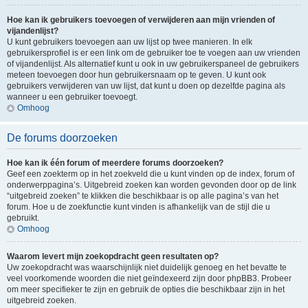
Hoe kan ik gebruikers toevoegen of verwijderen aan mijn vrienden of
vijandenlijst?
U kunt gebruikers toevoegen aan uw lijst op twee manieren. In elk
gebruikersprofiel is er een link om de gebruiker toe te voegen aan uw vrienden
of vijandenlijst. Als alternatief kunt u ook in uw gebruikerspaneel de gebruikers
meteen toevoegen door hun gebruikersnaam op te geven. U kunt ook
gebruikers verwijderen van uw lijst, dat kunt u doen op dezelfde pagina als
wanneer u een gebruiker toevoegt.
Omhoog
De forums doorzoeken
Hoe kan ik één forum of meerdere forums doorzoeken?
Geef een zoekterm op in het zoekveld die u kunt vinden op de index, forum of
onderwerppagina’s. Uitgebreid zoeken kan worden gevonden door op de link
“uitgebreid zoeken” te klikken die beschikbaar is op alle pagina’s van het
forum. Hoe u de zoekfunctie kunt vinden is afhankelijk van de stijl die u
gebruikt.
Omhoog
Waarom levert mijn zoekopdracht geen resultaten op?
Uw zoekopdracht was waarschijnlijk niet duidelijk genoeg en het bevatte te
veel voorkomende woorden die niet geïndexeerd zijn door phpBB3. Probeer
om meer specifieker te zijn en gebruik de opties die beschikbaar zijn in het
uitgebreid zoeken.