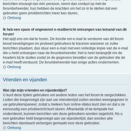
berichten onvangt van één persoon, neem dan contact op met de
forumbeheerder, hun hebben de krachten om het zo in te stellen dat een
gebruiker geen privéberichten meer kan sturen.
Omhoog
Ik heb een spam of ongewenst e-mailbericht ontvangen van iemand van dit
forum!
Het spijt ons om dat te horen. De functie om e-mail te versturen van dit forum
bevat beveiligingen en probeert gebruikers te traceren wanneer ze zulke
berichten plaatsen, dus stuur een e-mail met een volledige kopie van de e-mail
die u hebt ontvangen naar de forumbeheerder. Het is heel belangrijk om de
headers bij te sluiten zodat ze de gegevens bevatten van de gebruiker die de
e-mail heeft verstuurd. De forumbeheerder kan enige acties ondernemen.
Omhoog
Vrienden en vijanden
Wat zijn mijn vrienden en vijandenlijst?
U kunt deze lijsten gebruiken om andere leden van het forum te rangschikken.
Leden die toegevoegd zijn aan uw vriendenlijst zullen worden weergegeven in
uw gebruikerspaneel, zodat u meteen hun online-status kunt zien en dat u ze
eenvoudig een privébericht kunt sturen. Afhankelijk of de template het
ondersteunt, kunnen berichten van deze gebruikers worden opgelicht. Als u
een gebruiker hebt toegevoegd aan uw vijandenlijst, dan worden alle
berichten standaard verborgen gemaakt voor deze gebruiker.
Omhoog