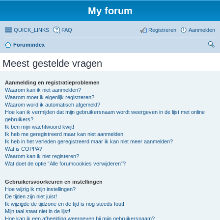
My forum
QUICK_LINKS
FAQ
Registreren
Aanmelden
Forumindex
oe
Meest gestelde vragen
ke
n
Aanmelding en registratieproblemen
Waarom kan ik niet aanmelden?
Waarom moet ik eigenlijk registreren?
Waarom word ik automatisch afgemeld?
Hoe kan ik vermijden dat mijn gebruikersnaam wordt weergeven in de lijst met online
gebruikers?
Ik ben mijn wachtwoord kwijt!
Ik heb me geregistreerd maar kan niet aanmelden!
Ik heb in het verleden geregistreerd maar ik kan niet meer aanmelden?
Wat is COPPA?
Waarom kan ik niet registeren?
Wat doet de optie “Alle forumcookies verwijderen”?
Gebruikersvoorkeuren en instellingen
Hoe wijzig ik mijn instellingen?
De tijden zijn niet juist!
Ik wijzigde de tijdzone en de tijd is nog steeds fout!
Mijn taal staat niet in de lijst!
Hoe kan ik een afbeelding weergeven bij mijn gebruikersnaam?