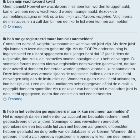
Ik ben mijn wachtwoord kwijt!
Geen paniek! Hoewel uw wachtwoord niet meer kan worden teruggehaald,
kan er wel een nieuw wachtwoord worden aangemaakt. Bezoek de
aanmeldingspagina en klik op
Ik ben mijn wachtwoord vergeten
. Volg hierna
de instructies, en u zult dan binnen een korte tijd weer kunnen aanmelden.
Omhoog
Ik heb me geregistreerd maar kan niet aanmelden!
Controleer eerst of uw gebruikersnaam en wachtwoord juist zijn. Als deze juist
zijn kunnen er twee dingen gebeurd zijn. Als de COPPA-ondersteuning is
ingeschakeld en u hebt opgegeven dat u jonger bent dat 13 jaar tijdens de
registratie, dan zult u de instructies moeten opvolgen die u hebt ontvangen. Bij
sommige forums moeten nieuwe registraties eerst worden geactiveerd, dat kan
door uwzelf of door een beheerder worden gedaan voordat u kunt aanmelden.
Deze informatie was vermeld tijdens de registratie. Indien u een e-mail hebt
ontvangen volg dan de instructies op. Wanneer u geen e-mail hebt ontvangen,
kan het zijn dat u een onjuist e-mailadres hebt opgegeven of dat de e-mail is
opgepikt door een spamfilter. Als u er zeker van bent dat het e-mailadres juist is
dat u hebt opgegeven, neem dan contact op met een beheerder.
Omhoog
Ik heb in het verleden geregistreerd maar ik kan niet meer aanmelden?
Het is mogelijk dat een beheerder uw account om bepaalde redenen heeft
gedeactiveerd of verwijderd. Sommige forums verwijderen periodiek
gebruikers die een bepaalde tijd zich niet hebben aangemeld of berichten
hebben geplaatst om de grootte van de database te verkleinen. Wanneer dit is
gebeurd, moet u zich opnieuw registeren om opnieuw te kunnen deelnemen in