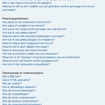
Wat is mijn rang en hoe kan ik het wijzigen?
Wanneer ik klik op de e-maillink van een gebruiker wordt er gevraagd of ik me wil
aanmelden?
Plaatsingsproblemen
Hoe plaats ik een onderwerp in een forum?
Hoe wijzig of verwijder ik een bericht?
Hoe kan ik een onderschrift toevoegen aan mijn bericht?
Hoe kan ik een peiling maken?
Waarom kan ik niet meerdere peilingopties toevoegen?
Hoe kan ik een peiling wijzigen of verwijderen?
Waarom krijg ik geen toegang tot een forum?
Waarom kan ik geen bijlagen toevoegen?
Waarom ontvang ik een waarschuwing?
Hoe kan ik berichten melden aan een moderator?
Waarvoor is de “Opslaan”-knop bij het plaatsen van een onderwerp?
Waarom moet mijn bericht worden goedgekeurd?
Hoe kan ik mijn onderwerp omhooghalen?
Tekstopmaak en onderwerptypes
Wat is BBCode?
Kan ik HTML gebruiken?
Wat zijn smileys?
Kan ik afbeeldingen plaatsen?
Wat zijn forummededelingen?
Wat zijn mededelingen?
Wat zijn sticky onderwerpen?
Wat zijn gesloten onderwerpen?
Wat zijn onderwerppictogrammen?