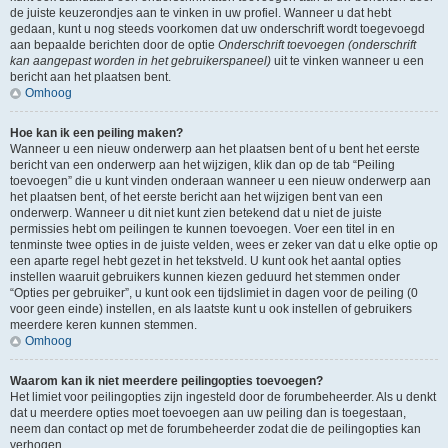
de juiste keuzerondjes aan te vinken in uw profiel. Wanneer u dat hebt
gedaan, kunt u nog steeds voorkomen dat uw onderschrift wordt toegevoegd
aan bepaalde berichten door de optie
Onderschrift toevoegen (onderschrift
kan aangepast worden in het gebruikerspaneel)
uit te vinken wanneer u een
bericht aan het plaatsen bent.
Omhoog
Hoe kan ik een peiling maken?
Wanneer u een nieuw onderwerp aan het plaatsen bent of u bent het eerste
bericht van een onderwerp aan het wijzigen, klik dan op de tab “Peiling
toevoegen” die u kunt vinden onderaan wanneer u een nieuw onderwerp aan
het plaatsen bent, of het eerste bericht aan het wijzigen bent van een
onderwerp. Wanneer u dit niet kunt zien betekend dat u niet de juiste
permissies hebt om peilingen te kunnen toevoegen. Voer een titel in en
tenminste twee opties in de juiste velden, wees er zeker van dat u elke optie op
een aparte regel hebt gezet in het tekstveld. U kunt ook het aantal opties
instellen waaruit gebruikers kunnen kiezen geduurd het stemmen onder
“Opties per gebruiker”, u kunt ook een tijdslimiet in dagen voor de peiling (0
voor geen einde) instellen, en als laatste kunt u ook instellen of gebruikers
meerdere keren kunnen stemmen.
Omhoog
Waarom kan ik niet meerdere peilingopties toevoegen?
Het limiet voor peilingopties zijn ingesteld door de forumbeheerder. Als u denkt
dat u meerdere opties moet toevoegen aan uw peiling dan is toegestaan,
neem dan contact op met de forumbeheerder zodat die de peilingopties kan
verhogen.