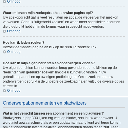
Omhoog
Waarom levert mijn zoekopdracht een witte pagina op!?
Uw zoekopdracht gaf te veel resultaten op zodat de webserver het niet kon
verwerken. Gebruik “uitgebreid zoeken” en wees meer specifieker in termen
die u gebruikt hebt en in de forums waar in gezocht moet worden.
Omhoog
Hoe kan ik leden zoeken?
Bezoek de “leden”-pagina en klik op de “een lid zoeken” link.
Omhoog
Hoe kan ik mijn eigen berichten en onderwerpen vinden?
Uw eigen berichten kunnen worden terug gevonden door te klikken op de
“berichten van gebruiker zoeken” link die u kunt terug vinden in uw
gebruikerspaneel en op uw eigen profielpagina. Om te zoeken naar uw
onderwerpen gebruikt u de uitgebreide zoekpagina en vult u de diverse opties
correct in.
Omhoog
Onderwerpabonnementen en bladwijzers
Wat is het verschil tussen een abonnement en een bladwijzer?
Bladwijzers in phpBB3 lijken erg veel op bladwijzers in uw webbrowser. U
wordt niet gewaarschuwd als er een update is, maar u kunt wel terug komen
om het onderwerp later te bekijken. Abonnementen daarin tegen zult u een