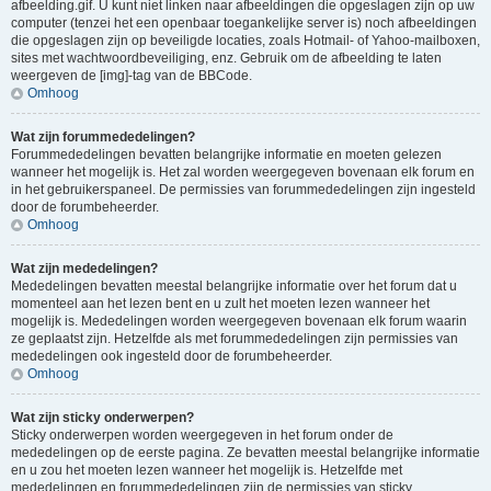
afbeelding.gif. U kunt niet linken naar afbeeldingen die opgeslagen zijn op uw
computer (tenzei het een openbaar toegankelijke server is) noch afbeeldingen
die opgeslagen zijn op beveiligde locaties, zoals Hotmail- of Yahoo-mailboxen,
sites met wachtwoordbeveiliging, enz. Gebruik om de afbeelding te laten
weergeven de [img]-tag van de BBCode.
Omhoog
Wat zijn forummededelingen?
Forummededelingen bevatten belangrijke informatie en moeten gelezen
wanneer het mogelijk is. Het zal worden weergegeven bovenaan elk forum en
in het gebruikerspaneel. De permissies van forummededelingen zijn ingesteld
door de forumbeheerder.
Omhoog
Wat zijn mededelingen?
Mededelingen bevatten meestal belangrijke informatie over het forum dat u
momenteel aan het lezen bent en u zult het moeten lezen wanneer het
mogelijk is. Mededelingen worden weergegeven bovenaan elk forum waarin
ze geplaatst zijn. Hetzelfde als met forummededelingen zijn permissies van
mededelingen ook ingesteld door de forumbeheerder.
Omhoog
Wat zijn sticky onderwerpen?
Sticky onderwerpen worden weergegeven in het forum onder de
mededelingen op de eerste pagina. Ze bevatten meestal belangrijke informatie
en u zou het moeten lezen wanneer het mogelijk is. Hetzelfde met
mededelingen en forummededelingen zijn de permissies van sticky