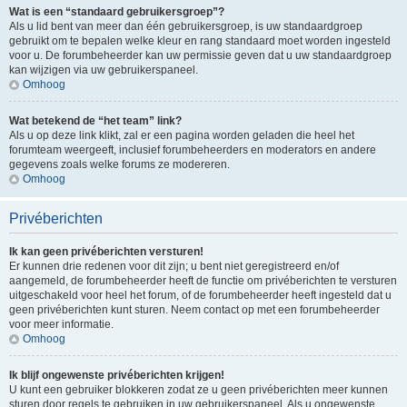
Wat is een “standaard gebruikersgroep”?
Als u lid bent van meer dan één gebruikersgroep, is uw standaardgroep
gebruikt om te bepalen welke kleur en rang standaard moet worden ingesteld
voor u. De forumbeheerder kan uw permissie geven dat u uw standaardgroep
kan wijzigen via uw gebruikerspaneel.
Omhoog
Wat betekend de “het team” link?
Als u op deze link klikt, zal er een pagina worden geladen die heel het
forumteam weergeeft, inclusief forumbeheerders en moderators en andere
gegevens zoals welke forums ze modereren.
Omhoog
Privéberichten
Ik kan geen privéberichten versturen!
Er kunnen drie redenen voor dit zijn; u bent niet geregistreerd en/of
aangemeld, de forumbeheerder heeft de functie om privéberichten te versturen
uitgeschakeld voor heel het forum, of de forumbeheerder heeft ingesteld dat u
geen privéberichten kunt sturen. Neem contact op met een forumbeheerder
voor meer informatie.
Omhoog
Ik blijf ongewenste privéberichten krijgen!
U kunt een gebruiker blokkeren zodat ze u geen privéberichten meer kunnen
sturen door regels te gebruiken in uw gebruikerspaneel. Als u ongewenste