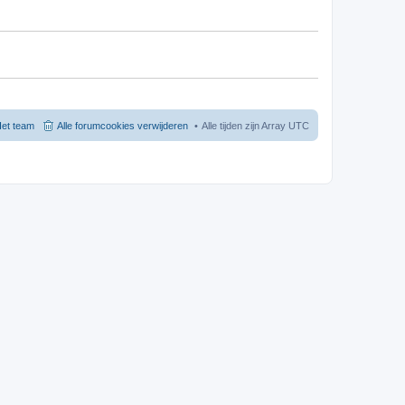
et team
Alle forumcookies verwijderen
Alle tijden zijn Array UTC