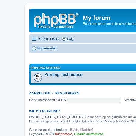
My forum
Een korte tekst om je forum te besc
QUICK_LINKS
FAQ
Forumindex
PRINTING MATTERS
Printing Techniques
AANMELDEN
•
REGISTREREN
GebruikersnaamCOLON
Wacht
WIE IS ER ONLINE?
ONLINE_USERS_TOTAL_GUESTS (Gebaseerd op de gebruikers die acti
De meeste gebruikers ooit tegelijkertijd online was
1555
op 06 Mei 2026 
Geregistreerde gebruikers:
Baidu [Spider]
LegendaCOLON
Beheerders
,
Globale moderators