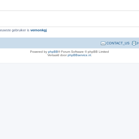
wste gebruiker is
vernonkgj
CONTACT_US
H
Powered by
phpBB
® Forum Software © phpBB Limited
Vertaald door
phpBBservice.nl
.