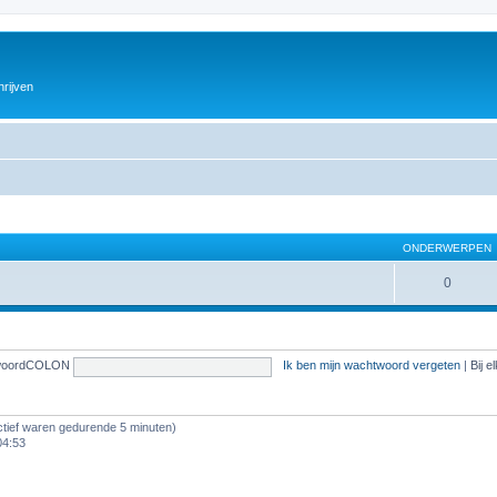
hrijven
ONDERWERPEN
0
woordCOLON
Ik ben mijn wachtwoord vergeten
|
Bij 
ef waren gedurende 5 minuten)
04:53