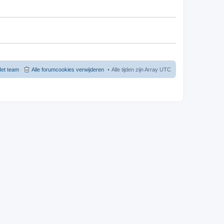
et team
Alle forumcookies verwijderen
Alle tijden zijn Array UTC