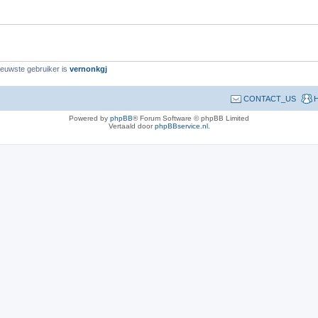
wste gebruiker is
vernonkgj
CONTACT_US
H
Powered by
phpBB
® Forum Software © phpBB Limited
Vertaald door
phpBBservice.nl
.