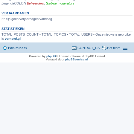
LegendaCOLON
Beheerders
,
Globale moderators
VERJAARDAGEN
Er zijn geen verjaardagen vandaag
STATISTIEKEN
TOTAL_POSTS_COUNT • TOTAL_TOPICS • TOTAL_USERS • Onze nieuwste gebruiker
is
vernonkgj
Forumindex
CONTACT_US
Het team
Powered by
phpBB
® Forum Software © phpBB Limited
Vertaald door
phpBBservice.nl
.