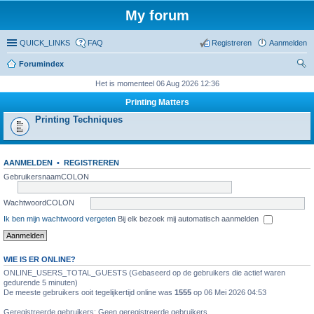
My forum
QUICK_LINKS
FAQ
Registreren
Aanmelden
Forumindex
oe
Het is momenteel 06 Aug 2026 12:36
ke
Printing Matters
n
Printing Techniques
AANMELDEN
•
REGISTREREN
GebruikersnaamCOLON
WachtwoordCOLON
Ik ben mijn wachtwoord vergeten
Bij elk bezoek mij automatisch aanmelden
WIE IS ER ONLINE?
ONLINE_USERS_TOTAL_GUESTS (Gebaseerd op de gebruikers die actief waren
gedurende 5 minuten)
De meeste gebruikers ooit tegelijkertijd online was
1555
op 06 Mei 2026 04:53
Geregistreerde gebruikers: Geen geregistreerde gebruikers