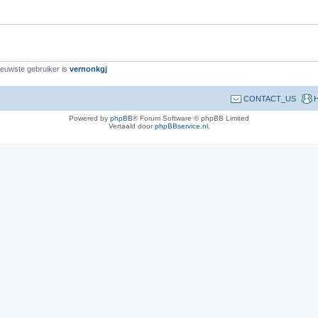
wste gebruiker is
vernonkgj
CONTACT_US
H
Powered by
phpBB
® Forum Software © phpBB Limited
Vertaald door
phpBBservice.nl
.