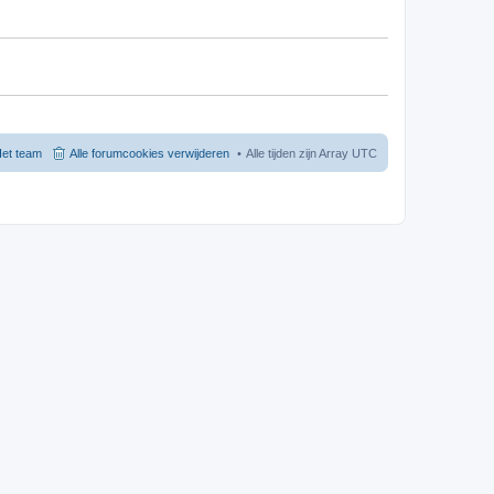
et team
Alle forumcookies verwijderen
Alle tijden zijn Array UTC