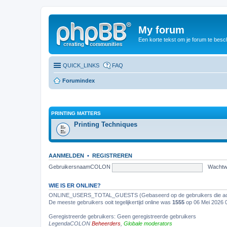
My forum
Een korte tekst om je forum te besc
QUICK_LINKS
FAQ
Forumindex
PRINTING MATTERS
Printing Techniques
AANMELDEN
•
REGISTREREN
GebruikersnaamCOLON
Wacht
WIE IS ER ONLINE?
ONLINE_USERS_TOTAL_GUESTS (Gebaseerd op de gebruikers die acti
De meeste gebruikers ooit tegelijkertijd online was
1555
op 06 Mei 2026 
Geregistreerde gebruikers: Geen geregistreerde gebruikers
LegendaCOLON
Beheerders
,
Globale moderators