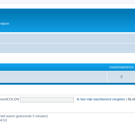
hrijven
ONDERWERPEN
0
woordCOLON
Ik ben mijn wachtwoord vergeten
|
Bij 
ef waren gedurende 5 minuten)
04:53