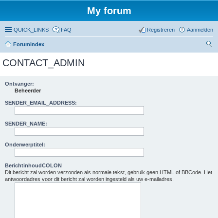
My forum
QUICK_LINKS
FAQ
Registreren
Aanmelden
Forumindex
oe
CONTACT_ADMIN
ke
n
Ontvanger:
Beheerder
SENDER_EMAIL_ADDRESS:
SENDER_NAME:
Onderwerptitel:
BerichtinhoudCOLON
Dit bericht zal worden verzonden als normale tekst, gebruik geen HTML of BBCode. Het
antwoordadres voor dit bericht zal worden ingesteld als uw e-mailadres.