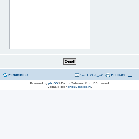
Forumindex
CONTACT_US
Het team
Powered by
phpBB
® Forum Software © phpBB Limited
Vertaald door
phpBBservice.nl
.