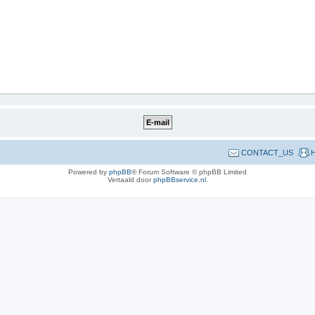
CONTACT_US
H
Powered by
phpBB
® Forum Software © phpBB Limited
Vertaald door
phpBBservice.nl
.