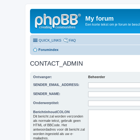
My forum
Een korte tekst om je forum te besc
QUICK_LINKS
FAQ
Forumindex
CONTACT_ADMIN
Ontvanger:
Beheerder
SENDER_EMAIL_ADDRESS:
SENDER_NAME:
Onderwerptitel:
BerichtinhoudCOLON
Dit bericht zal worden verzonden
als normale tekst, gebruik geen
HTML of BBCode. Het
antwoordadres voor dit bericht zal
worden ingesteld als uw e-
mailadres.