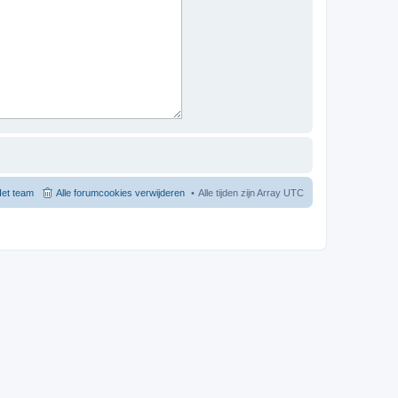
et team
Alle forumcookies verwijderen
Alle tijden zijn Array UTC