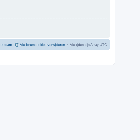
et team
Alle forumcookies verwijderen
Alle tijden zijn Array UTC