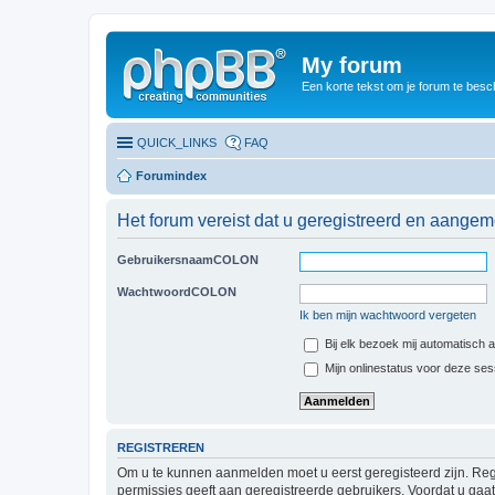
My forum
Een korte tekst om je forum te besc
QUICK_LINKS
FAQ
Forumindex
Het forum vereist dat u geregistreerd en aangem
GebruikersnaamCOLON
WachtwoordCOLON
Ik ben mijn wachtwoord vergeten
Bij elk bezoek mij automatisch
Mijn onlinestatus voor deze se
REGISTREREN
Om u te kunnen aanmelden moet u eerst geregisteerd zijn. Reg
permissies geeft aan geregistreerde gebruikers. Voordat u ga