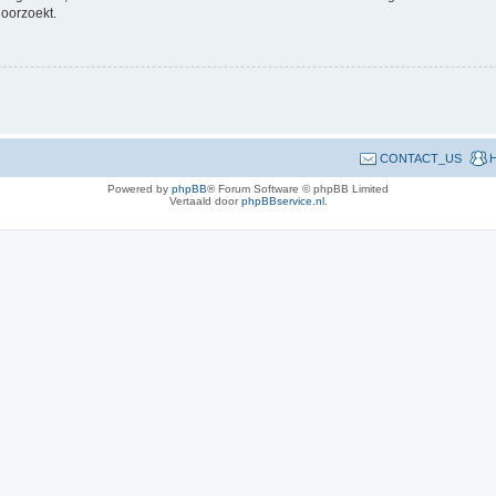
doorzoekt.
CONTACT_US
H
Powered by
phpBB
® Forum Software © phpBB Limited
Vertaald door
phpBBservice.nl
.