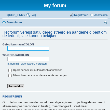
My forum
QUICK_LINKS
FAQ
Registreren
Aanmelden
Forumindex
oe
Het forum vereist dat u geregistreerd en aangemeld bent om
ke
de ledenlijst te kunnen bekijken.
n
GebruikersnaamCOLON
WachtwoordCOLON
Ik ben mijn wachtwoord vergeten
Bij elk bezoek mij automatisch aanmelden
Mijn onlinestatus voor deze sessie verbergen
REGISTREREN
Om u te kunnen aanmelden moet u eerst geregisteerd zijn. Registeren neemt
alleen een paar secondes in beslag, maar het geeft u veel meer