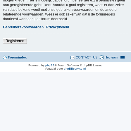
mogelijkheden. Het is mogelijk dat de forumbeheerder extra permissies geeft
aan geregistreerde gebruikers. Voordat u gaat registeren, wees er dan zeker
van dat u bekend wordt met onze gebruikersvoorwaarden en de andere
relaterende voorwaarden. Wees er ook zeker van dat u de forumregels
doorleest wanneer u dit forum doorzoekt.
Gebruikersvoorwaarden
|
Privacybeleid
Registreren
Forumindex
CONTACT_US
Het team
Powered by
phpBB
® Forum Software © phpBB Limited
Vertaald door
phpBBservice.nl
.