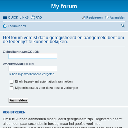
My forum
QUICK_LINKS
FAQ
Registreren
Aanmelden
Forumindex
oe
Het forum vereist dat u geregistreerd en aangemeld bent om
ke
de ledenlijst te kunnen bekijken.
n
GebruikersnaamCOLON
WachtwoordCOLON
Ik ben mijn wachtwoord vergeten
Bij elk bezoek mij automatisch aanmelden
Mijn onlinestatus voor deze sessie verbergen
REGISTREREN
Om u te kunnen aanmelden moet u eerst geregisteerd zijn. Registeren neemt
alleen een paar secondes in beslag, maar het geeft u veel meer