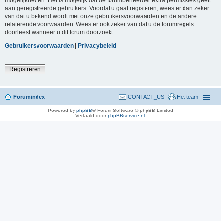
mogelijkheden. Het is mogelijk dat de forumbeheerder extra permissies geeft
aan geregistreerde gebruikers. Voordat u gaat registeren, wees er dan zeker
van dat u bekend wordt met onze gebruikersvoorwaarden en de andere
relaterende voorwaarden. Wees er ook zeker van dat u de forumregels
doorleest wanneer u dit forum doorzoekt.
Gebruikersvoorwaarden
|
Privacybeleid
Registreren
Forumindex
CONTACT_US
Het team
Powered by
phpBB
® Forum Software © phpBB Limited
Vertaald door
phpBBservice.nl
.