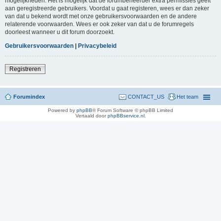
mogelijkheden. Het is mogelijk dat de forumbeheerder extra permissies geeft
aan geregistreerde gebruikers. Voordat u gaat registeren, wees er dan zeker
van dat u bekend wordt met onze gebruikersvoorwaarden en de andere
relaterende voorwaarden. Wees er ook zeker van dat u de forumregels
doorleest wanneer u dit forum doorzoekt.
Gebruikersvoorwaarden
|
Privacybeleid
Registreren
Forumindex
CONTACT_US
Het team
Powered by
phpBB
® Forum Software © phpBB Limited
Vertaald door
phpBBservice.nl
.