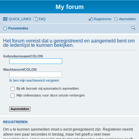
My forum
QUICK_LINKS
FAQ
Registreren
Aanmelden
Forumindex
oe
Het forum vereist dat u geregistreerd en aangemeld bent om
ke
de ledenlijst te kunnen bekijken.
n
GebruikersnaamCOLON
WachtwoordCOLON
Ik ben mijn wachtwoord vergeten
Bij elk bezoek mij automatisch aanmelden
Mijn onlinestatus voor deze sessie verbergen
REGISTREREN
Om u te kunnen aanmelden moet u eerst geregisteerd zijn. Registeren neemt
alleen een paar secondes in beslag, maar het geeft u veel meer