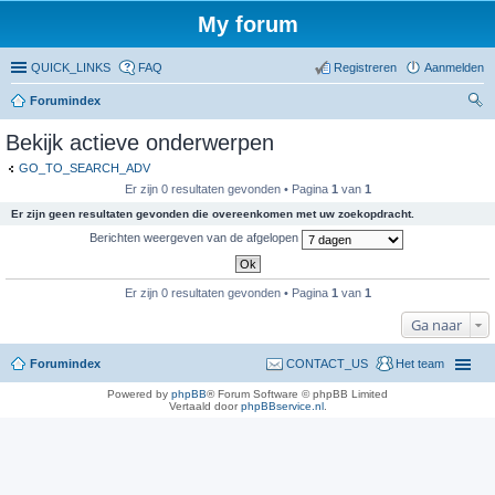
My forum
QUICK_LINKS
FAQ
Registreren
Aanmelden
Forumindex
oe
Bekijk actieve onderwerpen
ke
GO_TO_SEARCH_ADV
n
Er zijn 0 resultaten gevonden • Pagina
1
van
1
Er zijn geen resultaten gevonden die overeenkomen met uw zoekopdracht.
Berichten weergeven van de afgelopen
Er zijn 0 resultaten gevonden • Pagina
1
van
1
Ga naar
Forumindex
CONTACT_US
Het team
Powered by
phpBB
® Forum Software © phpBB Limited
Vertaald door
phpBBservice.nl
.