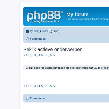
My forum
Een korte tekst om je forum te besc
QUICK_LINKS
FAQ
Forumindex
Bekijk actieve onderwerpen
GO_TO_SEARCH_ADV
Er zijn geen resultaten gevonden die overeenkomen met uw zoekopdr
GO_TO_SEARCH_ADV
Forumindex