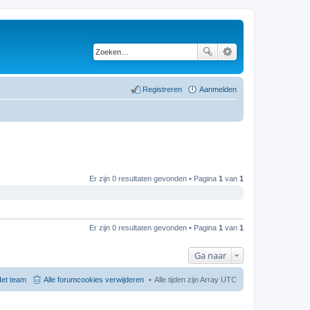
Registreren
Aanmelden
Er zijn 0 resultaten gevonden • Pagina
1
van
1
Er zijn 0 resultaten gevonden • Pagina
1
van
1
Ga naar
et team
Alle forumcookies verwijderen
Alle tijden zijn Array UTC