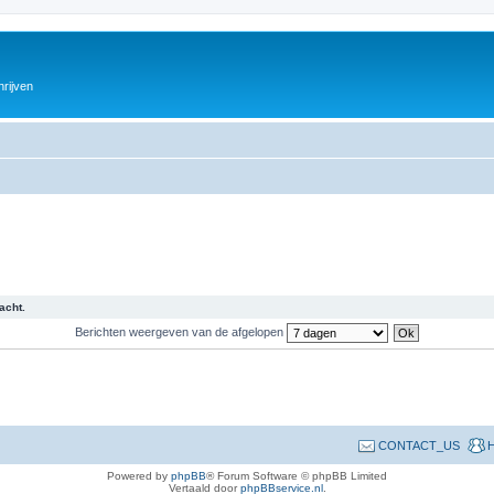
hrijven
acht.
Berichten weergeven van de afgelopen
CONTACT_US
H
Powered by
phpBB
® Forum Software © phpBB Limited
Vertaald door
phpBBservice.nl
.