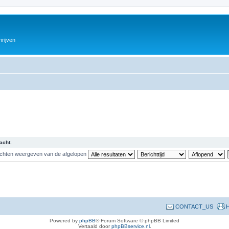
hrijven
acht.
ichten weergeven van de afgelopen
CONTACT_US
H
Powered by
phpBB
® Forum Software © phpBB Limited
Vertaald door
phpBBservice.nl
.