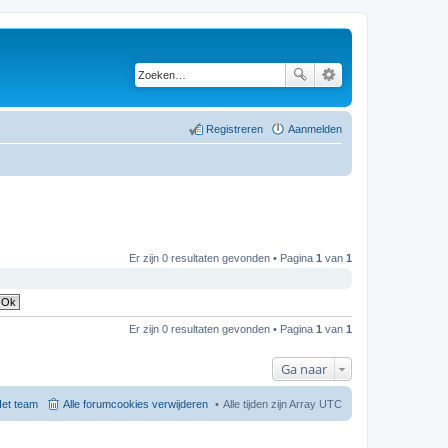
Registreren
Aanmelden
Er zijn 0 resultaten gevonden • Pagina
1
van
1
Er zijn 0 resultaten gevonden • Pagina
1
van
1
Ga naar
et team
Alle forumcookies verwijderen
Alle tijden zijn Array UTC