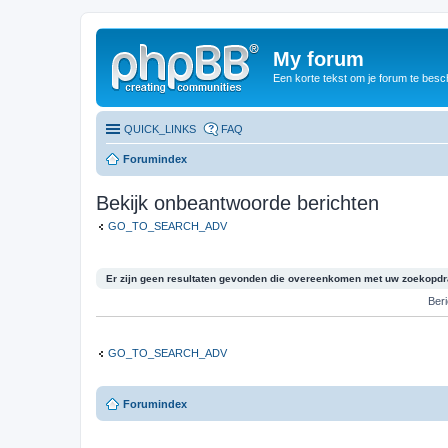
My forum
Een korte tekst om je forum te besc
QUICK_LINKS
FAQ
Forumindex
Bekijk onbeantwoorde berichten
GO_TO_SEARCH_ADV
Er zijn geen resultaten gevonden die overeenkomen met uw zoekopdr
Ber
GO_TO_SEARCH_ADV
Forumindex