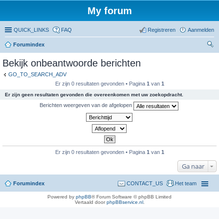
My forum
QUICK_LINKS
FAQ
Registreren
Aanmelden
Forumindex
oe
Bekijk onbeantwoorde berichten
ke
GO_TO_SEARCH_ADV
n
Er zijn 0 resultaten gevonden • Pagina
1
van
1
Er zijn geen resultaten gevonden die overeenkomen met uw zoekopdracht.
Berichten weergeven van de afgelopen
Er zijn 0 resultaten gevonden • Pagina
1
van
1
Ga naar
Forumindex
CONTACT_US
Het team
Powered by
phpBB
® Forum Software © phpBB Limited
Vertaald door
phpBBservice.nl
.