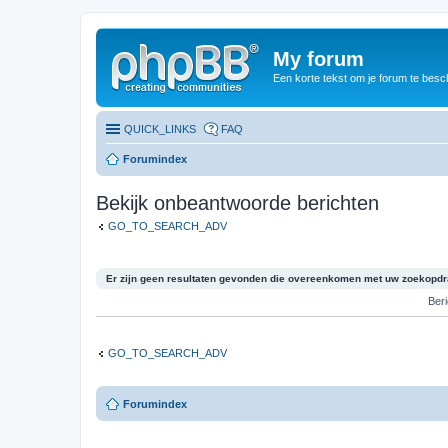
My forum
Een korte tekst om je forum te besc
QUICK_LINKS
FAQ
Forumindex
Bekijk onbeantwoorde berichten
GO_TO_SEARCH_ADV
Er zijn geen resultaten gevonden die overeenkomen met uw zoekopdr
Ber
GO_TO_SEARCH_ADV
Forumindex