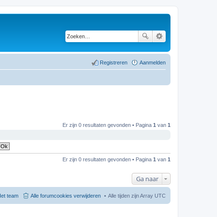
Registreren
Aanmelden
Er zijn 0 resultaten gevonden • Pagina
1
van
1
Er zijn 0 resultaten gevonden • Pagina
1
van
1
Ga naar
et team
Alle forumcookies verwijderen
Alle tijden zijn Array UTC