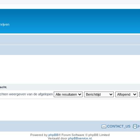
hrijven
acht.
ichten weergeven van de afgelopen
CONTACT_US
H
Powered by
phpBB
® Forum Software © phpBB Limited
Vertaald door
phpBBservice.nl
.