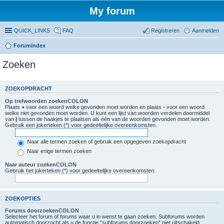
My forum
QUICK_LINKS
FAQ
Registreren
Aanmelden
Forumindex
Zoeken
ZOEKOPDRACHT
Op trefwoorden zoekenCOLON
Plaats
+
voor een woord welke gevonden moet worden en plaats
-
voor een woord
welke niet gevonden moet worden. U kunt een lijst van woorden verdelen doormiddel
van
|
tussen de haakjes te plaatsen als één van de woorden gevonden moet worden.
Gebruik een jokerteken (*) voor gedeeltelijke overeenkomsten.
Naar alle termen zoeken of gebruik een opgegeven zoekopdracht
Naar enige termen zoeken
Naar auteur zoekenCOLON
Gebruik het jokerteken (*) voor gedeeltelijke overeenkomsten.
ZOEKOPTIES
Forums doorzoekenCOLON
Selecteer het forum of forums waar u in wenst te gaan zoeken. Subforums worden
automatisch doorzocht als u de functie “subforums doorzoeken” niet uitschakeld