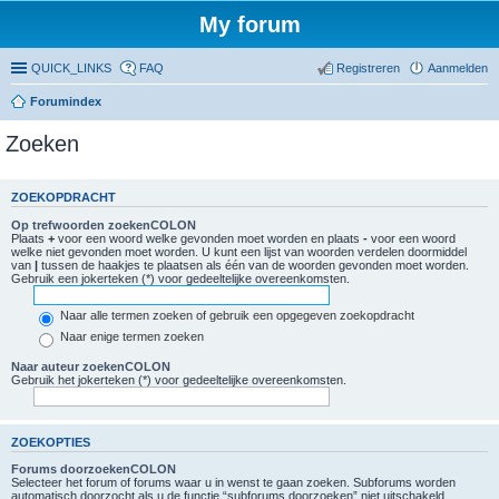
My forum
QUICK_LINKS
FAQ
Registreren
Aanmelden
Forumindex
Zoeken
ZOEKOPDRACHT
Op trefwoorden zoekenCOLON
Plaats
+
voor een woord welke gevonden moet worden en plaats
-
voor een woord
welke niet gevonden moet worden. U kunt een lijst van woorden verdelen doormiddel
van
|
tussen de haakjes te plaatsen als één van de woorden gevonden moet worden.
Gebruik een jokerteken (*) voor gedeeltelijke overeenkomsten.
Naar alle termen zoeken of gebruik een opgegeven zoekopdracht
Naar enige termen zoeken
Naar auteur zoekenCOLON
Gebruik het jokerteken (*) voor gedeeltelijke overeenkomsten.
ZOEKOPTIES
Forums doorzoekenCOLON
Selecteer het forum of forums waar u in wenst te gaan zoeken. Subforums worden
automatisch doorzocht als u de functie “subforums doorzoeken” niet uitschakeld