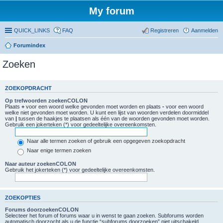
My forum
QUICK_LINKS
FAQ
Registreren
Aanmelden
Forumindex
Zoeken
ZOEKOPDRACHT
Op trefwoorden zoekenCOLON
Plaats
+
voor een woord welke gevonden moet worden en plaats
-
voor een woord
welke niet gevonden moet worden. U kunt een lijst van woorden verdelen doormiddel
van
|
tussen de haakjes te plaatsen als één van de woorden gevonden moet worden.
Gebruik een jokerteken (*) voor gedeeltelijke overeenkomsten.
Naar alle termen zoeken of gebruik een opgegeven zoekopdracht
Naar enige termen zoeken
Naar auteur zoekenCOLON
Gebruik het jokerteken (*) voor gedeeltelijke overeenkomsten.
ZOEKOPTIES
Forums doorzoekenCOLON
Selecteer het forum of forums waar u in wenst te gaan zoeken. Subforums worden
automatisch doorzocht als u de functie “subforums doorzoeken” niet uitschakeld