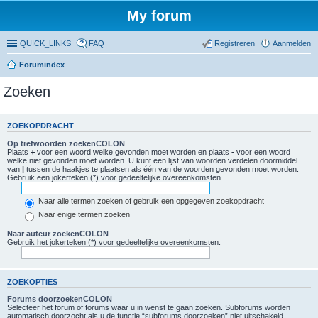
My forum
QUICK_LINKS
FAQ
Registreren
Aanmelden
Forumindex
Zoeken
ZOEKOPDRACHT
Op trefwoorden zoekenCOLON
Plaats
+
voor een woord welke gevonden moet worden en plaats
-
voor een woord
welke niet gevonden moet worden. U kunt een lijst van woorden verdelen doormiddel
van
|
tussen de haakjes te plaatsen als één van de woorden gevonden moet worden.
Gebruik een jokerteken (*) voor gedeeltelijke overeenkomsten.
Naar alle termen zoeken of gebruik een opgegeven zoekopdracht
Naar enige termen zoeken
Naar auteur zoekenCOLON
Gebruik het jokerteken (*) voor gedeeltelijke overeenkomsten.
ZOEKOPTIES
Forums doorzoekenCOLON
Selecteer het forum of forums waar u in wenst te gaan zoeken. Subforums worden
automatisch doorzocht als u de functie “subforums doorzoeken” niet uitschakeld