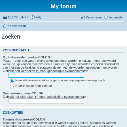
My forum
QUICK_LINKS
FAQ
Registreren
Aanmelden
Forumindex
Zoeken
ZOEKOPDRACHT
Op trefwoorden zoekenCOLON
Plaats
+
voor een woord welke gevonden moet worden en plaats
-
voor een woord
welke niet gevonden moet worden. U kunt een lijst van woorden verdelen doormiddel
van
|
tussen de haakjes te plaatsen als één van de woorden gevonden moet worden.
Gebruik een jokerteken (*) voor gedeeltelijke overeenkomsten.
Naar alle termen zoeken of gebruik een opgegeven zoekopdracht
Naar enige termen zoeken
Naar auteur zoekenCOLON
Gebruik het jokerteken (*) voor gedeeltelijke overeenkomsten.
ZOEKOPTIES
Forums doorzoekenCOLON
Selecteer het forum of forums waar u in wenst te gaan zoeken. Subforums worden
automatisch doorzocht als u de functie “subforums doorzoeken” niet uitschakeld