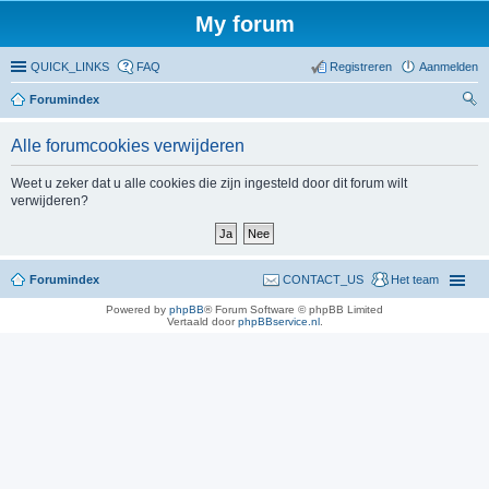
My forum
QUICK_LINKS
FAQ
Registreren
Aanmelden
Forumindex
oe
Alle forumcookies verwijderen
ke
n
Weet u zeker dat u alle cookies die zijn ingesteld door dit forum wilt
verwijderen?
Forumindex
CONTACT_US
Het team
Powered by
phpBB
® Forum Software © phpBB Limited
Vertaald door
phpBBservice.nl
.