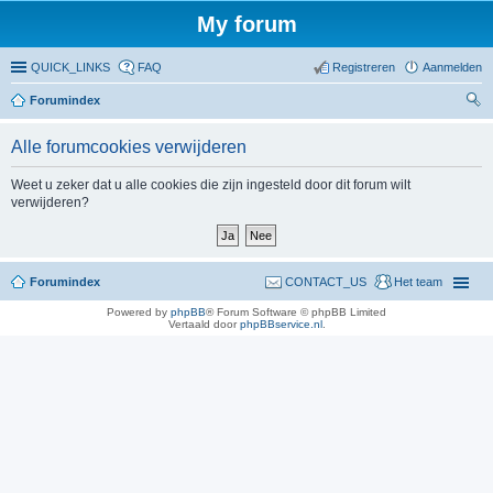
My forum
QUICK_LINKS
FAQ
Registreren
Aanmelden
Forumindex
oe
Alle forumcookies verwijderen
ke
n
Weet u zeker dat u alle cookies die zijn ingesteld door dit forum wilt
verwijderen?
Forumindex
CONTACT_US
Het team
Powered by
phpBB
® Forum Software © phpBB Limited
Vertaald door
phpBBservice.nl
.