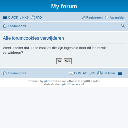
My forum
QUICK_LINKS
FAQ
Registreren
Aanmelden
Forumindex
oe
Alle forumcookies verwijderen
ke
n
Weet u zeker dat u alle cookies die zijn ingesteld door dit forum wilt
verwijderen?
Forumindex
CONTACT_US
Het team
Powered by
phpBB
® Forum Software © phpBB Limited
Vertaald door
phpBBservice.nl
.