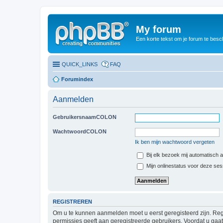
My forum
Een korte tekst om je forum te besc
QUICK_LINKS
FAQ
Forumindex
Aanmelden
GebruikersnaamCOLON
WachtwoordCOLON
Ik ben mijn wachtwoord vergeten
Bij elk bezoek mij automatisch
Mijn onlinestatus voor deze se
REGISTREREN
Om u te kunnen aanmelden moet u eerst geregisteerd zijn. Reg
permissies geeft aan geregistreerde gebruikers. Voordat u ga