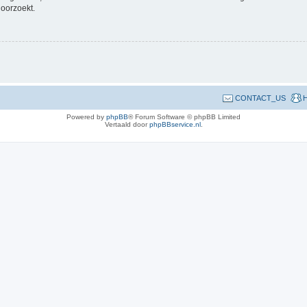
doorzoekt.
CONTACT_US
H
Powered by
phpBB
® Forum Software © phpBB Limited
Vertaald door
phpBBservice.nl
.