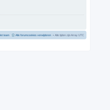
et team
Alle forumcookies verwijderen
Alle tijden zijn Array UTC