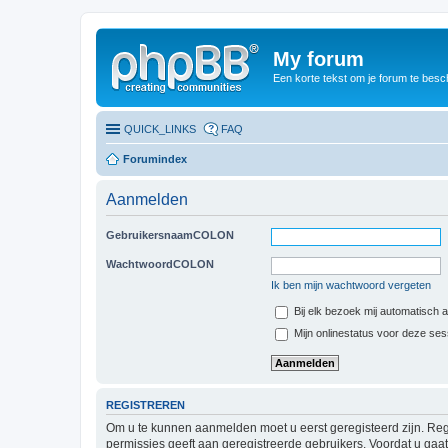
My forum
Een korte tekst om je forum te besc
QUICK_LINKS
FAQ
Forumindex
Aanmelden
GebruikersnaamCOLON
WachtwoordCOLON
Ik ben mijn wachtwoord vergeten
Bij elk bezoek mij automatisch
Mijn onlinestatus voor deze se
REGISTREREN
Om u te kunnen aanmelden moet u eerst geregisteerd zijn. Reg
permissies geeft aan geregistreerde gebruikers. Voordat u ga