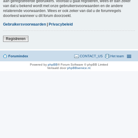
aan geregistreerde gebruikers. Voordat u gaat registeren, wees er dan zeker
van dat u bekend wordt met onze gebruikersvoorwaarden en de andere
relaterende voorwaarden. Wees er ook zeker van dat u de forumregels
doorleest wanneer u dit forum doorzoekt.
Gebruikersvoorwaarden
|
Privacybeleid
Registreren
Forumindex
CONTACT_US
Het team
Powered by
phpBB
® Forum Software © phpBB Limited
Vertaald door
phpBBservice.nl
.