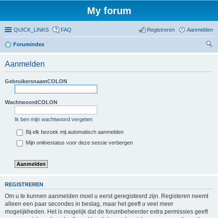
My forum
QUICK_LINKS
FAQ
Registreren
Aanmelden
Forumindex
oe
Aanmelden
ke
n
GebruikersnaamCOLON
WachtwoordCOLON
Ik ben mijn wachtwoord vergeten
Bij elk bezoek mij automatisch aanmelden
Mijn onlinestatus voor deze sessie verbergen
REGISTREREN
Om u te kunnen aanmelden moet u eerst geregisteerd zijn. Registeren neemt
alleen een paar secondes in beslag, maar het geeft u veel meer
mogelijkheden. Het is mogelijk dat de forumbeheerder extra permissies geeft