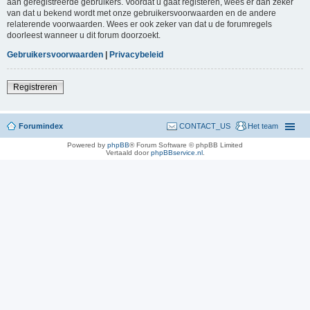
aan geregistreerde gebruikers. Voordat u gaat registeren, wees er dan zeker
van dat u bekend wordt met onze gebruikersvoorwaarden en de andere
relaterende voorwaarden. Wees er ook zeker van dat u de forumregels
doorleest wanneer u dit forum doorzoekt.
Gebruikersvoorwaarden
|
Privacybeleid
Registreren
Forumindex
CONTACT_US
Het team
Powered by
phpBB
® Forum Software © phpBB Limited
Vertaald door
phpBBservice.nl
.