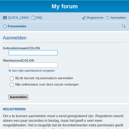
My forum
QUICK_LINKS
FAQ
Registreren
Aanmelden
Forumindex
oe
Aanmelden
ke
n
GebruikersnaamCOLON
WachtwoordCOLON
Ik ben mijn wachtwoord vergeten
Bij elk bezoek mij automatisch aanmelden
Mijn onlinestatus voor deze sessie verbergen
REGISTREREN
Om u te kunnen aanmelden moet u eerst geregisteerd zijn. Registeren neemt
alleen een paar secondes in beslag, maar het geeft u veel meer
mogelijkheden. Het is mogelijk dat de forumbeheerder extra permissies geeft