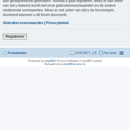
aan geregistreerde gebruikers. Voordat u gaat registeren, wees er dan zeker
van dat u bekend wordt met onze gebruikersvoorwaarden en de andere
relaterende voorwaarden. Wees er ook zeker van dat u de forumregels
doorleest wanneer u dit forum doorzoekt.
Gebruikersvoorwaarden
|
Privacybeleid
Registreren
Forumindex
CONTACT_US
Het team
Powered by
phpBB
® Forum Software © phpBB Limited
Vertaald door
phpBBservice.nl
.