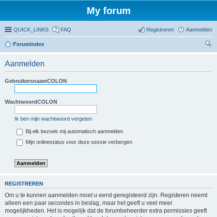
My forum
QUICK_LINKS
FAQ
Registreren
Aanmelden
Forumindex
oe
Aanmelden
ke
n
GebruikersnaamCOLON
WachtwoordCOLON
Ik ben mijn wachtwoord vergeten
Bij elk bezoek mij automatisch aanmelden
Mijn onlinestatus voor deze sessie verbergen
REGISTREREN
Om u te kunnen aanmelden moet u eerst geregisteerd zijn. Registeren neemt
alleen een paar secondes in beslag, maar het geeft u veel meer
mogelijkheden. Het is mogelijk dat de forumbeheerder extra permissies geeft