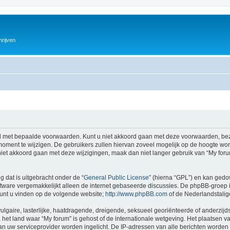
hrijven
 met bepaalde voorwaarden. Kunt u niet akkoord gaan met deze voorwaarden, bezo
ment te wijzigen. De gebruikers zullen hiervan zoveel mogelijk op de hoogte wor
iet akkoord gaan met deze wijzigingen, maak dan niet langer gebruik van “My forum
g dat is uitgebracht onder de “
General Public License
” (hierna “GPL”) en kan ged
tware vergemakkelijkt alleen de internet gebaseerde discussies. De phpBB-groep i
 kunt u vinden op de volgende website;
http://www.phpBB.com
of de Nederlandstali
gaire, lasterlijke, haatdragende, dreigende, seksueel georiënteerde of anderzijds
het land waar “My forum” is gehost of de internationale wetgeving. Het plaatsen va
an uw serviceprovider worden ingelicht. De IP-adressen van alle berichten wor