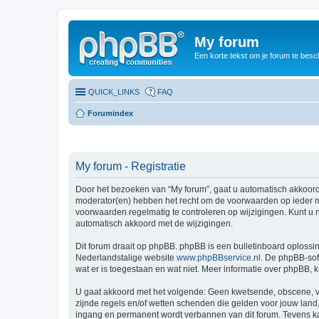
My forum
Een korte tekst om je forum te besc
QUICK_LINKS
FAQ
Forumindex
My forum - Registratie
Door het bezoeken van “My forum”, gaat u automatisch akkoord
moderator(en) hebben het recht om de voorwaarden op ieder mo
voorwaarden regelmatig te controleren op wijzigingen. Kunt u n
automatisch akkoord met de wijzigingen.
Dit forum draait op phpBB. phpBB is een bulletinboard oplossin
Nederlandstalige website
www.phpBBservice.nl
. De phpBB-sof
wat er is toegestaan en wat niet. Meer informatie over phpBB,
U gaat akkoord met het volgende: Geen kwetsende, obscene, vul
zijnde regels en/of wetten schenden die gelden voor jouw land, 
ingang en permanent wordt verbannen van dit forum. Tevens k