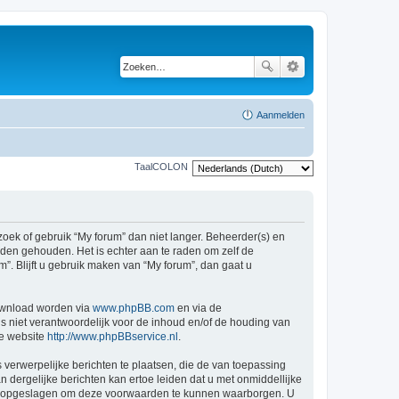
Aanmelden
TaalCOLON
ek of gebruik “My forum” dan niet langer. Beheerder(s) en
den gehouden. Het is echter aan te raden om zelf de
”. Blijft u gebruik maken van “My forum”, dan gaat u
ownload worden via
www.phpBB.com
en via de
s niet verantwoordelijk voor de inhoud en/of de houding van
ge website
http://www.phpBBservice.nl
.
 verwerpelijke berichten te plaatsen, die de van toepassing
n dergelijke berichten kan ertoe leiden dat u met onmiddellijke
den opgeslagen om deze voorwaarden te kunnen waarborgen. U