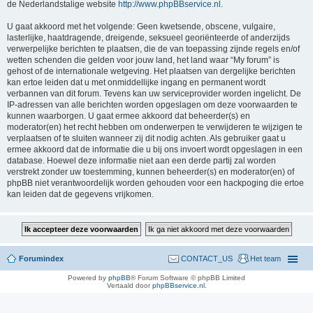
de Nederlandstalige website
http://www.phpBBservice.nl
.
U gaat akkoord met het volgende: Geen kwetsende, obscene, vulgaire,
lasterlijke, haatdragende, dreigende, seksueel georiënteerde of anderzijds
verwerpelijke berichten te plaatsen, die de van toepassing zijnde regels en/of
wetten schenden die gelden voor jouw land, het land waar “My forum” is
gehost of de internationale wetgeving. Het plaatsen van dergelijke berichten
kan ertoe leiden dat u met onmiddellijke ingang en permanent wordt
verbannen van dit forum. Tevens kan uw serviceprovider worden ingelicht. De
IP-adressen van alle berichten worden opgeslagen om deze voorwaarden te
kunnen waarborgen. U gaat ermee akkoord dat beheerder(s) en
moderator(en) het recht hebben om onderwerpen te verwijderen te wijzigen te
verplaatsen of te sluiten wanneer zij dit nodig achten. Als gebruiker gaat u
ermee akkoord dat de informatie die u bij ons invoert wordt opgeslagen in een
database. Hoewel deze informatie niet aan een derde partij zal worden
verstrekt zonder uw toestemming, kunnen beheerder(s) en moderator(en) of
phpBB niet verantwoordelijk worden gehouden voor een hackpoging die ertoe
kan leiden dat de gegevens vrijkomen.
Forumindex
CONTACT_US
Het team
Powered by
phpBB
® Forum Software © phpBB Limited
Vertaald door
phpBBservice.nl
.