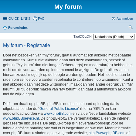
My forum
QUICK_LINKS
FAQ
Aanmelden
Forumindex
oe
TaalCOLON
ke
My forum - Registratie
n
Door het bezoeken van “My forum”, gaat u automatisch akkoord met bepaalde
voorwaarden. Kunt u niet akkoord gaan met deze voorwaarden, bezoek of
gebruik “My forum” dan niet langer. Beheerder(s) en moderator(en) hebben het
recht om de voorwaarden op ieder moment te wijzigen. De gebruikers zullen
hiervan zoveel mogelijk op de hoogte worden gehouden. Het is echter aan te
raden om zelf de voorwaarden regelmatig te controleren op wijzigingen. Kunt u
niet akkoord gaan met deze wijzigingen, maak dan niet langer gebruik van “My
forum”. Blijft u gebruik maken van “My forum”, dan gaat u automatisch akkoord
met de wijzigingen.
Dit forum draait op phpBB. phpBB is een bulletinboard oplossing dat is
uitgebracht onder de “
General Public License
” (hierna “GPL”) en kan
gedownload worden via
www.phpBB.com
en via de Nederlandstalige website
www.phpBBservice.nl
. De phpBB-software vergemakkelijkt alleen de internet
gebaseerde discussies. De phpBB-groep is niet verantwoordelijk voor de
inhoud en/of de houding van wat er is toegestaan en wat niet. Meer informatie
over phpBB, kunt u vinden op de volgende website;
http://www.phpBB.com
of