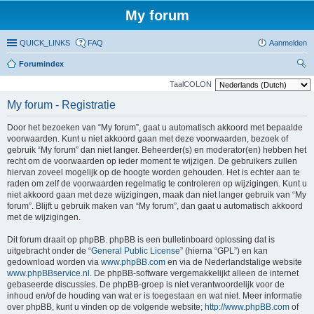
My forum
QUICK_LINKS
FAQ
Aanmelden
Forumindex
oe
TaalCOLON
ke
My forum - Registratie
n
Door het bezoeken van “My forum”, gaat u automatisch akkoord met bepaalde
voorwaarden. Kunt u niet akkoord gaan met deze voorwaarden, bezoek of
gebruik “My forum” dan niet langer. Beheerder(s) en moderator(en) hebben het
recht om de voorwaarden op ieder moment te wijzigen. De gebruikers zullen
hiervan zoveel mogelijk op de hoogte worden gehouden. Het is echter aan te
raden om zelf de voorwaarden regelmatig te controleren op wijzigingen. Kunt u
niet akkoord gaan met deze wijzigingen, maak dan niet langer gebruik van “My
forum”. Blijft u gebruik maken van “My forum”, dan gaat u automatisch akkoord
met de wijzigingen.
Dit forum draait op phpBB. phpBB is een bulletinboard oplossing dat is
uitgebracht onder de “
General Public License
” (hierna “GPL”) en kan
gedownload worden via
www.phpBB.com
en via de Nederlandstalige website
www.phpBBservice.nl
. De phpBB-software vergemakkelijkt alleen de internet
gebaseerde discussies. De phpBB-groep is niet verantwoordelijk voor de
inhoud en/of de houding van wat er is toegestaan en wat niet. Meer informatie
over phpBB, kunt u vinden op de volgende website;
http://www.phpBB.com
of