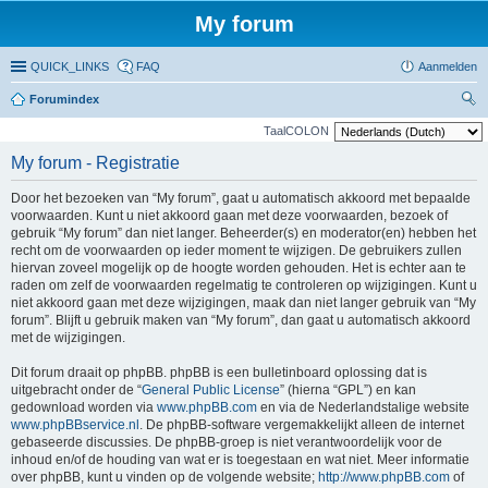
My forum
QUICK_LINKS
FAQ
Aanmelden
Forumindex
oe
TaalCOLON
ke
My forum - Registratie
n
Door het bezoeken van “My forum”, gaat u automatisch akkoord met bepaalde
voorwaarden. Kunt u niet akkoord gaan met deze voorwaarden, bezoek of
gebruik “My forum” dan niet langer. Beheerder(s) en moderator(en) hebben het
recht om de voorwaarden op ieder moment te wijzigen. De gebruikers zullen
hiervan zoveel mogelijk op de hoogte worden gehouden. Het is echter aan te
raden om zelf de voorwaarden regelmatig te controleren op wijzigingen. Kunt u
niet akkoord gaan met deze wijzigingen, maak dan niet langer gebruik van “My
forum”. Blijft u gebruik maken van “My forum”, dan gaat u automatisch akkoord
met de wijzigingen.
Dit forum draait op phpBB. phpBB is een bulletinboard oplossing dat is
uitgebracht onder de “
General Public License
” (hierna “GPL”) en kan
gedownload worden via
www.phpBB.com
en via de Nederlandstalige website
www.phpBBservice.nl
. De phpBB-software vergemakkelijkt alleen de internet
gebaseerde discussies. De phpBB-groep is niet verantwoordelijk voor de
inhoud en/of de houding van wat er is toegestaan en wat niet. Meer informatie
over phpBB, kunt u vinden op de volgende website;
http://www.phpBB.com
of