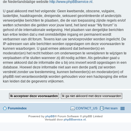
de Nederlandstalige website
http://www.phpBBservice.nl
.
U gaat akkoord met het volgende: Geen kwetsende, obscene, vulgaire,
lasterlijke, haatdragende, dreigende, seksueel georiënteerde of anderzijds
verwerpelijke berichten te plaatsen, die de van toepassing zijnde regels en/of
wetten schenden die gelden voor jouw land, het land waar “My forum” is
gehost of de internationale wetgeving. Het plaatsen van dergelijke berichten
kan ertoe leiden dat u met onmiddellijke ingang en permanent wordt
verbannen van dit forum. Tevens kan uw serviceprovider worden ingelicht. De
IP-adressen van alle berichten worden opgeslagen om deze voorwaarden te
kunnen waarborgen. U gaat ermee akkoord dat beheerder(s) en
moderator(en) het recht hebben om onderwerpen te verwijderen te wijzigen te
verplaatsen of te sluiten wanneer zij dit nodig achten. Als gebruiker gaat u
ermee akkoord dat de informatie die u bij ons invoert wordt opgeslagen in een
database. Hoewel deze informatie niet aan een derde partij zal worden
verstrekt zonder uw toestemming, kunnen beheerder(s) en moderator(en) of
phpBB niet verantwoordelijk worden gehouden voor een hackpoging die ertoe
kan leiden dat de gegevens vrijkomen.
Forumindex
CONTACT_US
Het team
Powered by
phpBB
® Forum Software © phpBB Limited
Vertaald door
phpBBservice.nl
.