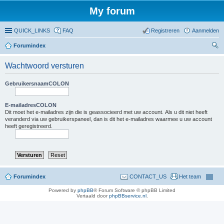
My forum
QUICK_LINKS
FAQ
Registreren
Aanmelden
Forumindex
oe
Wachtwoord versturen
ke
n
GebruikersnaamCOLON
E-mailadresCOLON
Dit moet het e-mailadres zijn die is geassocieerd met uw account. Als u dit niet heeft
veranderd via uw gebruikerspaneel, dan is dit het e-mailadres waarmee u uw account
heeft geregistreerd.
Forumindex
CONTACT_US
Het team
Powered by
phpBB
® Forum Software © phpBB Limited
Vertaald door
phpBBservice.nl
.