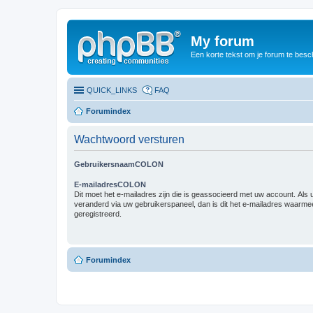
My forum
Een korte tekst om je forum te besc
QUICK_LINKS
FAQ
Forumindex
Wachtwoord versturen
GebruikersnaamCOLON
E-mailadresCOLON
Dit moet het e-mailadres zijn die is geassocieerd met uw account. Als u 
veranderd via uw gebruikerspaneel, dan is dit het e-mailadres waarme
geregistreerd.
Forumindex