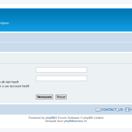
hrijven
dit niet heeft
e u uw account heeft
CONTACT_US
H
Powered by
phpBB
® Forum Software © phpBB Limited
Vertaald door
phpBBservice.nl
.