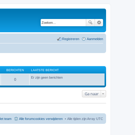
Registreren
Aanmelden
BERICHTEN
LAATSTE BERICHT
Er zijn geen berichten
0
Ga naar
et team
Alle forumcookies verwijderen
Alle tijden zijn Array UTC