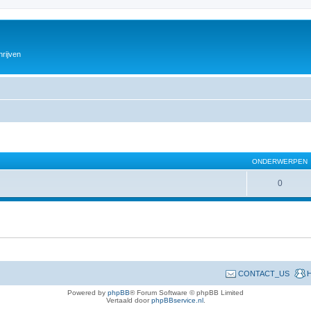
hrijven
ONDERWERPEN
0
CONTACT_US
H
Powered by
phpBB
® Forum Software © phpBB Limited
Vertaald door
phpBBservice.nl
.