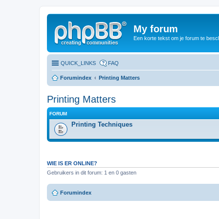
My forum
Een korte tekst om je forum te besc
QUICK_LINKS
FAQ
Forumindex
Printing Matters
Printing Matters
FORUM
Printing Techniques
WIE IS ER ONLINE?
Gebruikers in dit forum: 1 en 0 gasten
Forumindex