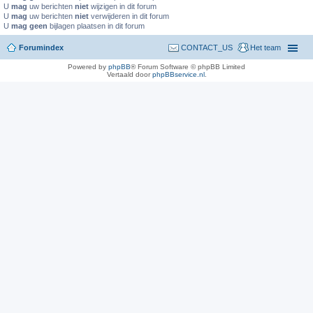
U
mag
uw berichten
niet
wijzigen in dit forum
U
mag
uw berichten
niet
verwijderen in dit forum
U
mag geen
bijlagen plaatsen in dit forum
Forumindex
CONTACT_US
Het team
Powered by
phpBB
® Forum Software © phpBB Limited
Vertaald door
phpBBservice.nl
.