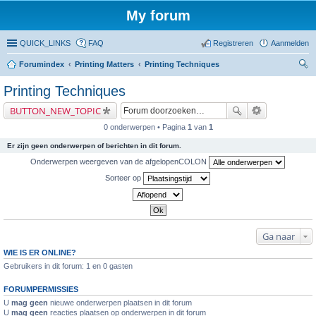
My forum
QUICK_LINKS
FAQ
Registreren
Aanmelden
Forumindex
Printing Matters
Printing Techniques
oe
Printing Techniques
ke
BUTTON_NEW_TOPIC
n
0 onderwerpen • Pagina
1
van
1
Er zijn geen onderwerpen of berichten in dit forum.
Onderwerpen weergeven van de afgelopenCOLON
Sorteer op
Ga naar
WIE IS ER ONLINE?
Gebruikers in dit forum: 1 en 0 gasten
FORUMPERMISSIES
U
mag geen
nieuwe onderwerpen plaatsen in dit forum
U
mag geen
reacties plaatsen op onderwerpen in dit forum